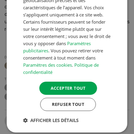
géolocalisation précises et des
conditions (
art. 24d, al. 2 et 3, LAT
). La détention
caractéristiques de l’appareil. Vos choix
d’animaux à titre de loisir ainsi que les constructions à
s’appliquent uniquement à ce site web.
usage commercial de l’ancien droit sont soumises à des
Certains fournisseurs peuvent se fonder
sur leur intérêt légitime plutôt que sur
règles spéciales (
art. 24e et 37a LAT
).
votre consentement ; vous avez le droit de
vous y opposer dans
Paramètres
publicitaires
. Vous pouvez retirer votre
consentement à tout moment dans
DOSSIERS
Paramètres des cookies
.
Politique de
CONSTRUIRE EN MILIEU AGRICOLE
confidentialité
THÈMES
ACCEPTER TOUT
CONSTRUCTION
SITE
LOI SUR L’AMÉNAGEMENT DU TERRITOIRE
REFUSER TOUT
Partager
AFFICHER LES DÉTAILS