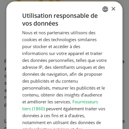
×
Utilisation responsable de
vos données
GERMAN
Nous et nos partenaires utilisons des
FRENCH
cookies et des technologies similaires
pour stocker et accéder à des
informations sur votre appareil et traiter
des données personnelles, telles que votre
Pour les habitations non conformes à l’affectation de la
adresse IP, des identifiants uniques et des
zone (hors d’une exploitation agricole active), il
données de navigation, afin de proposer
convient de distinguer entre les immeubles construits
des publicités et du contenu
sous l’ancien droit (c.-à-d. avant le 1 er juillet 1972 ;
personnalisés, mesurer les publicités et le
agrandissement ou transformation possible) et le
contenu, obtenir des insights d’audience
nouveau droit (agrandissement ou transformation pas
et améliorer les services.
Fournisseurs
possible).
tiers (1860)
peuvent également traiter vos
données à ces fins et à d’autres,
Le changement complet d’affectation de constructions
notamment en utilisant des données de
dignes d’être protégées peut être autorisé à certaines