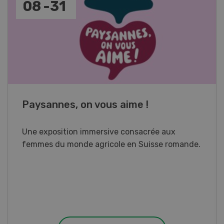
17
-
26
Cours spécialisé Aquaculture
Vous élevez des poissons ou songez à le faire?
Ce cours vous équipe du savoir nécessaire. Si
vous effectuez aussi un stage pratique, votre
diplôme est reconnu officiellement et vous
habilite à détenir des poissons à titre
professionnel.