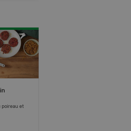
in
Rouleaux de printemps
 poireau et
Rouleaux de printemps aux
poulet