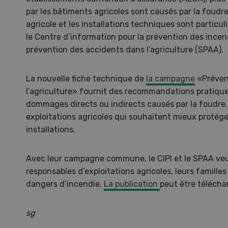
par les bâtiments agricoles sont causés par la foudre
agricole et les installations techniques sont partic
le Centre d’information pour la prévention des incend
prévention des accidents dans l’agriculture (SPAA).
La nouvelle fiche technique de
la campagne
«Préven
l’agriculture» fournit des recommandations pratique
dommages directs ou indirects causés par la foudre. 
exploitations agricoles qui souhaitent mieux protége
installations.
Avec leur campagne commune, le CIPI et le SPAA veul
responsables d’exploitations agricoles, leurs familles
Une ferme entre de nouvelles
L’
mains
climat
dangers d’incendie.
La publication
peut être télécha
Dossi
sg
du c
Une ferme entre de