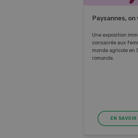
o Days 2026
Paysannes, on 
r Forstmaschinen vous
Une exposition imm
e aux DemoDays 2026 à
consacrée aux fem
isbach pour des
monde agricole en 
strations en direct et la
romande.
ère suisse du nouveau
ur à 8 roues.
EN SAVOIR PLUS
EN SAVOIR