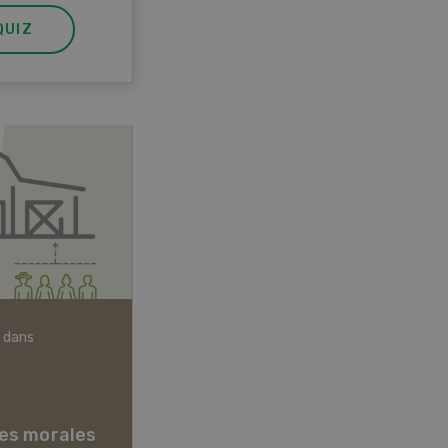
QUIZ
 dans
Articles biologiques
es morales