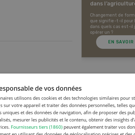
dans l’agricultur
ectives pour la production
ale et la production animale
sse. Pistes pour se protéger
Changement de forme 
 la chaleur, la sécheresse ainsi
que signifie-t-il pour 
ontre les phénomènes
dans quels cas est-il 
rologiques extrêmes.
opérer un ?
EN SAVOIR PLUS
EN SAVOIR
Articles les plus lue
 responsable de vos données
naires utilisons des cookies et des technologies similaires pour s
s sur votre appareil et traiter des données personnelles, telles q
Production a
nts uniques et des données de navigation, afin de proposer des publ
Noms d
isés, mesurer les publicités et le contenu, obtenir des insights d
en Suiss
vices.
Fournisseurs tiers (1860)
peuvent également traiter vos donn
ment en utilisant des données de géolocalisation précises et des 