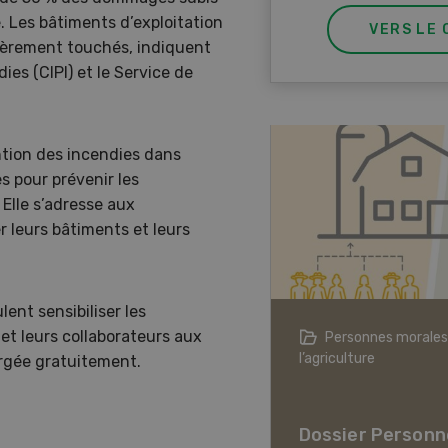
. Les bâtiments d’exploitation
VERS LE 
ulièrement touchés, indiquent
ies (CIPI) et le Service de
tion des incendies dans
s pour prévenir les
Elle s’adresse aux
r leurs bâtiments et leurs
ent sensibiliser les
 et leurs collaborateurs aux
agriculture à l’ère du changement
Personnes morales
ique
l’agriculture
rgée gratuitement.
er L’agriculture à l’ère
hangement climatique
Dossier Personn