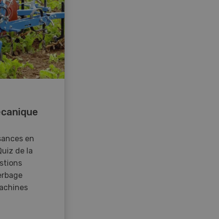
canique
sances en
Quiz de la
stions
erbage
achines