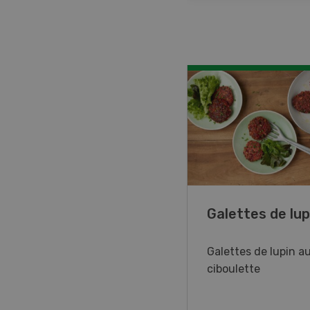
ncé de veau aux
Galettes de lup
mes
Galettes de lupin au
ciboulette
cé de veau aux pommes
du thym et du citron