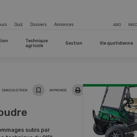
ours
Quiz
Dossiers
Annonces
ABO
INSC
tion
Technique
Gestion
Vie quotidienne
e
agricole
ger
ENREGISTRER
IMPRIMER
foudre
dommages subis par