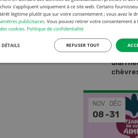
A à Z
s choix s’appliquent uniquement à ce site web. Certains fournisse
ntérêt légitime plutôt que sur votre consentement ; vous avez le dr
amètres publicitaires
. Vous pouvez retirer votre consentement 
Production a
des cookies
.
Politique de confidentialité
L’aide 
vétérin
 DÉTAILS
REFUSER TOUT
ACC
faire e
diarrhé
chèvres
EP
NOV
DÉC
-
11
08
-
31