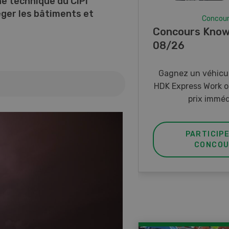
he technique du CIPI
ger les bâtiments et
Concou
Concours Know
08/26
Gagnez un véhicul
HDK Express Work o
prix imméd
PARTICIP
CONCOU