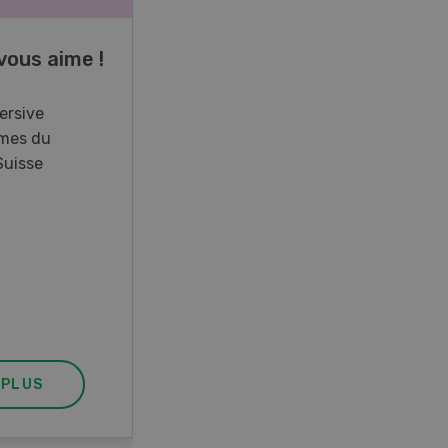
vous aime !
Cours spécialisé
Aquaculture
ersive
mes du
Vous élevez des poissons ou
Suisse
songez à le faire? Ce cours vous
équipe du savoir nécessaire. Si
vous effectuez aussi un stage
pratique, votre diplôme est
reconnu officiellement et vous
habilite à détenir des poissons à
titre professionnel.
 PLUS
EN SAVOIR PLUS