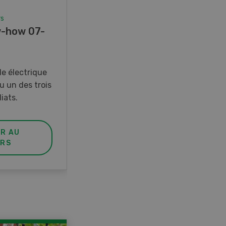
rs
Concours
-how 07-
Photo mystère 07-08/26
Gagnez l’un des cinq couteaux
de poche LANDI
e électrique
u un des trois
iats.
ER AU
PARTICIPER AU
RS
CONCOURS