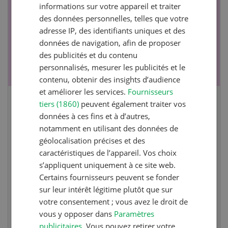
17
-
26
informations sur votre appareil et traiter
des données personnelles, telles que votre
adresse IP, des identifiants uniques et des
données de navigation, afin de proposer
des publicités et du contenu
personnalisés, mesurer les publicités et le
contenu, obtenir des insights d’audience
et améliorer les services.
Fournisseurs
tiers (1860)
peuvent également traiter vos
Cours spécialisé Aquaculture
données à ces fins et à d’autres,
notamment en utilisant des données de
Vous élevez des poissons ou songez à le faire?
géolocalisation précises et des
.
Ce cours vous équipe du savoir nécessaire. Si
caractéristiques de l’appareil. Vos choix
vous effectuez aussi un stage pratique, votre
s’appliquent uniquement à ce site web.
diplôme est reconnu officiellement et vous
Certains fournisseurs peuvent se fonder
habilite à détenir des poissons à titre
sur leur intérêt légitime plutôt que sur
professionnel.
votre consentement ; vous avez le droit de
vous y opposer dans
Paramètres
publicitaires
. Vous pouvez retirer votre