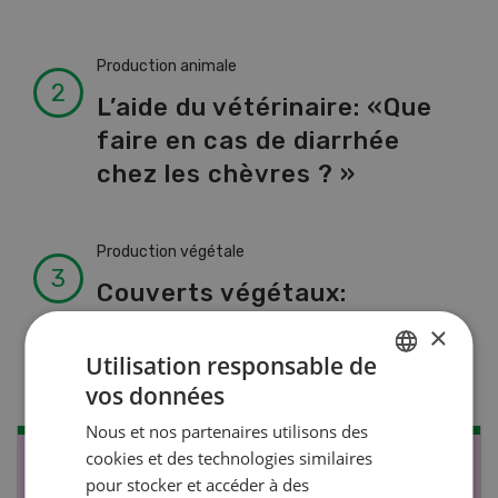
Production animale
L’aide du vétérinaire: «Que
faire en cas de diarrhée
chez les chèvres ? »
Production végétale
Couverts végétaux:
objectifs clairs, bénéfices
×
durables
Utilisation responsable de
vos données
GERMAN
Nous et nos partenaires utilisons des
FRENCH
cookies et des technologies similaires
NOV
JAN
pour stocker et accéder à des