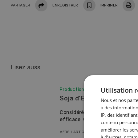
Partager
nouvelles mains
Persp
PARTAGER
ENREGISTRER
IMPRIMER
végét
Des chef·fes d’exploitation
en Sui
témoignent de la manière dont ils
contre
développent leur activité après
que c
avoir repris un domaine.
météo
EN SAVOIR PLUS
Lisez aussi
Utilisation
Production animale
Soja d’Europe
Nous et nos parte
à des information
Considéré sous l’angle de sa cult
IP, des identifia
efficace. C’est en plus une légum
contenu personnal
améliorer les ser
VERS L'ARTICLE
à d’autres, notam