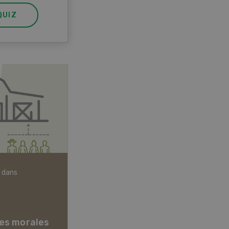
QUIZ
 dans
Articles biologiques
es morales