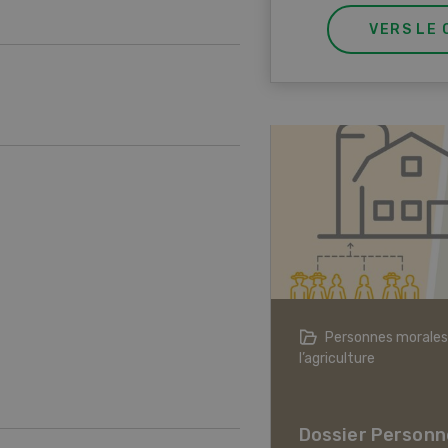
VERS LE 
agriculture à l’ère du changement
Personnes morales
ique
l’agriculture
er L’agriculture à l’ère
hangement climatique
Dossier Personn