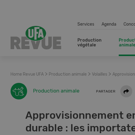
Services
Agenda
Conc
Production
Produc
végétale
animal
>
>
>
Home Revue UFA
Production animale
Volailles
Approvisio
Parta
Production animale
PARTAGER
Approvisionnement en
durable : les importat