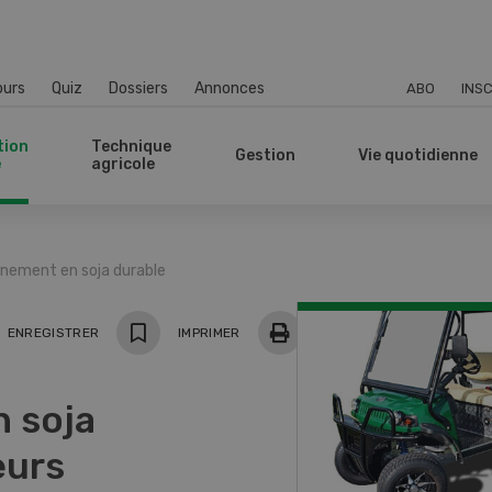
ours
Quiz
Dossiers
Annonces
ABO
INSC
tion
Technique
Gestion
Vie quotidienne
e
agricole
nnement en soja durable
ger
ENREGISTRER
IMPRIMER
 soja
eurs