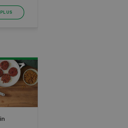
 PLUS
EN SAVOIR PLUS
in
Rouleaux de printemps