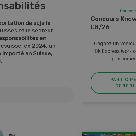
sabilités
Concou
Concours Know
ortation de soja le
08/26
uisses et le secteur
responsabilités en
Gagnez un véhicul
vesuisse, en 2024, un
HDK Express Work o
é importé en Suisse,
prix imméd
.
PARTICIP
CONCOU