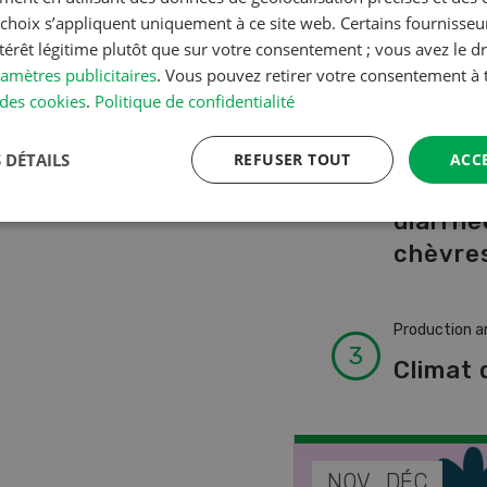
A à Z
s choix s’appliquent uniquement à ce site web. Certains fournisse
ntérêt légitime plutôt que sur votre consentement ; vous avez le dr
amètres publicitaires
. Vous pouvez retirer votre consentement 
Production a
des cookies
.
Politique de confidentialité
L’aide 
vétérin
 DÉTAILS
REFUSER TOUT
ACC
faire e
diarrhé
chèvres
Production a
Climat 
EP
NOV
DÉC