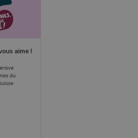
17
-
26
vous aime !
Cours spécialisé
Aquaculture
ersive
mes du
Vous élevez des poissons ou
Suisse
songez à le faire? Ce cours vous
équipe du savoir nécessaire. Si
vous effectuez aussi un stage
pratique, votre diplôme est
reconnu officiellement et vous
habilite à détenir des poissons à
titre professionnel.