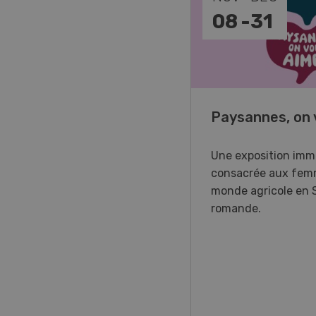
-
11
08
-
31
o Days 2026
Paysannes, on 
r Forstmaschinen vous
Une exposition imm
e aux DemoDays 2026 à
consacrée aux fem
isbach pour des
monde agricole en 
strations en direct et la
romande.
ère suisse du nouveau
ur à 8 roues.