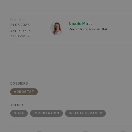
Publié le
Nicole Matt
21.08.2025
Rédactrice, Revue UFA
Actualisé le
31.10.2025
DOSSIERS
AGROSTAT
Une ferme entre de nouvelles
L’
THÈMES
mains
climat
SOJA
IMPORTATION
SOJA FOURRAGER
Dossi
du c
Une ferme entre de