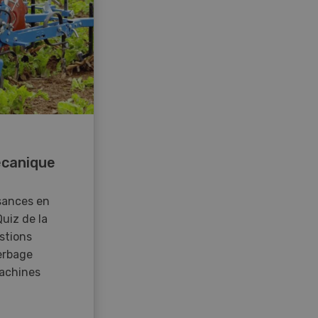
canique
sances en
Quiz de la
stions
erbage
achines