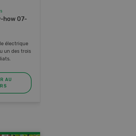
rs
Concours
-how 07-
Photo mystère 07-08/26
Gagnez l’un des cinq couteaux
de poche LANDI
e électrique
u un des trois
iats.
ER AU
PARTICIPER AU
RS
CONCOURS