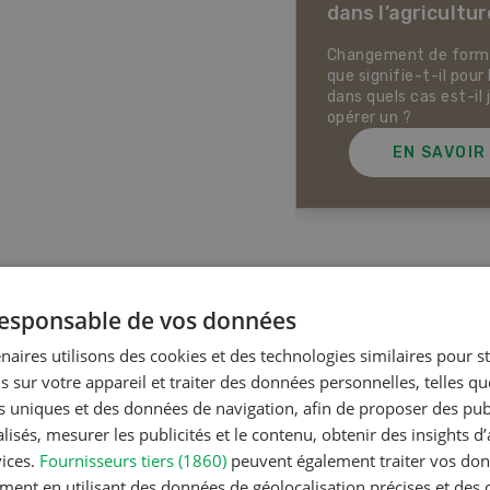
dans l’agricultur
ectives pour la production
ale et la production animale
sse. Pistes pour se protéger
Changement de forme 
 la chaleur, la sécheresse ainsi
que signifie-t-il pour 
ontre les phénomènes
dans quels cas est-il 
rologiques extrêmes.
opérer un ?
EN SAVOIR PLUS
EN SAVOIR
Articles les plus lue
 responsable de vos données
naires utilisons des cookies et des technologies similaires pour s
s sur votre appareil et traiter des données personnelles, telles q
Production a
ure, le soja est une plante très
nts uniques et des données de navigation, afin de proposer des publ
i...
Noms d
isés, mesurer les publicités et le contenu, obtenir des insights d
en Suiss
vices.
Fournisseurs tiers (1860)
peuvent également traiter vos donn
ment en utilisant des données de géolocalisation précises et des 