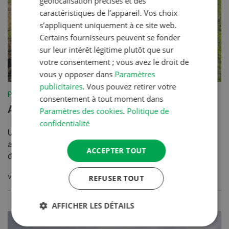
géolocalisation précises et des
caractéristiques de l’appareil. Vos choix
s’appliquent uniquement à ce site web.
Certains fournisseurs peuvent se fonder
sur leur intérêt légitime plutôt que sur
votre consentement ; vous avez le droit de
vous y opposer dans
Paramètres
publicitaires
. Vous pouvez retirer votre
Production végétale
consentement à tout moment dans
Apporter de la vie au sol
Paramètres des cookies
.
Politique de
confidentialité
Un sol fertile est le fondement de notre
alimentation. Pour qu’il le reste, la perte
ACCEPTER TOUT
de nutriments d...
VERS L'ARTICLE
REFUSER TOUT
AFFICHER LES DÉTAILS