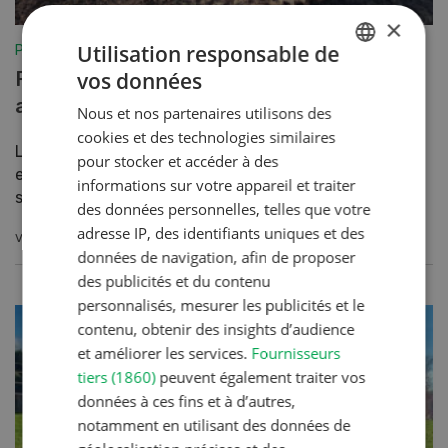
×
Utilisation responsable de
Production végétale
Répartition ciblée de la pression
vos données
GERMAN
au sol
Nous et nos partenaires utilisons des
FRENCH
cookies et des technologies similaires
Lourdes, les machines agricoles modernes
pour stocker et accéder à des
exercent une pression croissante sur les
informations sur votre appareil et traiter
sols. Des modèles...
des données personnelles, telles que votre
adresse IP, des identifiants uniques et des
VERS L'ARTICLE
données de navigation, afin de proposer
des publicités et du contenu
personnalisés, mesurer les publicités et le
contenu, obtenir des insights d’audience
et améliorer les services.
Fournisseurs
tiers (1860)
peuvent également traiter vos
données à ces fins et à d’autres,
notamment en utilisant des données de