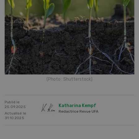
(Photo : Shutterstock)
Publié le
Katharina Kempf
25.09.2025
Redactrice Revue UFA
Actualisé le
31.10.2025