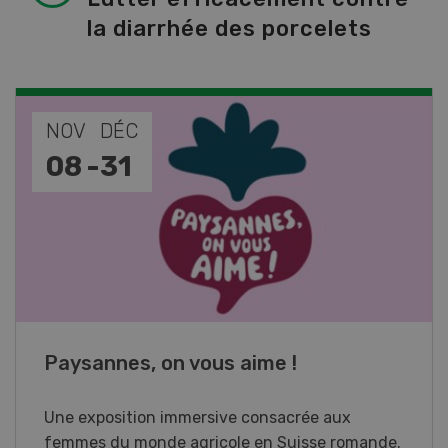
la diarrhée des porcelets
NOV
JAN
17
-
26
Cours spécialisé Aquaculture
Vous élevez des poissons ou songez à le faire?
Ce cours vous équipe du savoir nécessaire. Si