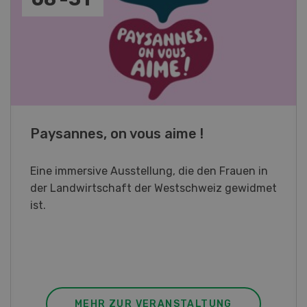
Fachkurs Aquakultur
Sind Sie in der Fischzucht tätig oder
interessieren Sie sich für das Thema? In
diesem Fall ist unser FBA-Weiterbildungskurs
die perfekte Wahl für Sie. Der Abschluss lässt
sich mit einem Praktikum zum fachbezogenen,
berufsunabhängigen Ausweis erweitern.
MEHR ZUR VERANSTALTUNG