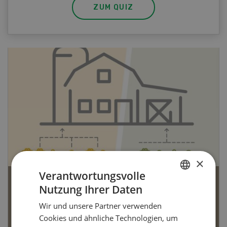
ZUM QUIZ
×
Verantwortungsvolle
Bio-Artikel
Nutzung Ihrer Daten
GERMAN
Wir und unsere Partner verwenden
FRENCH
Cookies und ähnliche Technologien, um