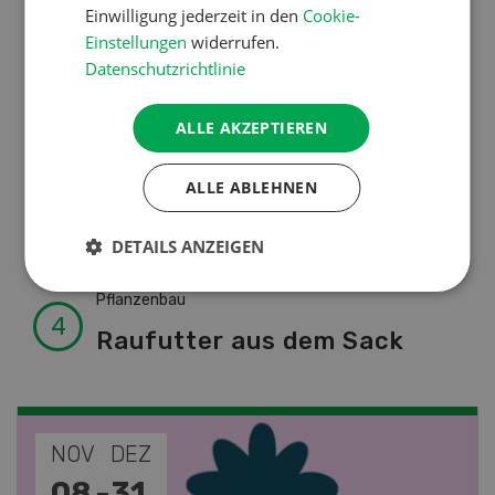
Einwilligung jederzeit in den
Cookie-
Erst das Ziel, dann die
Einstellungen
widerrufen.
Zwischenfrucht
Datenschutzrichtlinie
ALLE AKZEPTIEREN
Betriebsführung
Kein Dauergarten ohne
ALLE ABLEHNEN
Bewilligung
DETAILS ANZEIGEN
Pflanzenbau
Raufutter aus dem Sack
NOV
JAN
19
-
28