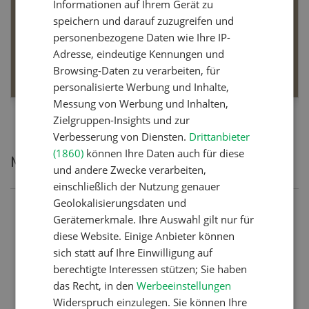
Informationen auf Ihrem Gerät zu
speichern und darauf zuzugreifen und
Dossier Bio-Artikel
personenbezogene Daten wie Ihre IP-
Adresse, eindeutige Kennungen und
MEHR ERFAHREN
Browsing-Daten zu verarbeiten, für
personalisierte Werbung und Inhalte,
Messung von Werbung und Inhalten,
Zielgruppen-Insights und zur
Verbesserung von Diensten.
Drittanbieter
(1860)
können Ihre Daten auch für diese
Meistgelesene Artikel
und andere Zwecke verarbeiten,
einschließlich der Nutzung genauer
Geolokalisierungsdaten und
Nutztiere
Gerätemerkmale. Ihre Auswahl gilt nur für
Schweizer Kuhnamen: Liste
diese Website. Einige Anbieter können
sich statt auf Ihre Einwilligung auf
von A-Z
berechtigte Interessen stützen; Sie haben
das Recht, in den
Werbeeinstellungen
Widerspruch einzulegen. Sie können Ihre
Pflanzenbau