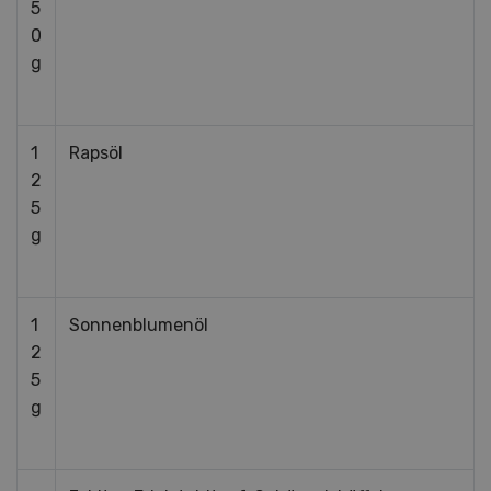
5
0
g
1
Rapsöl
2
5
g
1
Sonnenblumenöl
2
5
g