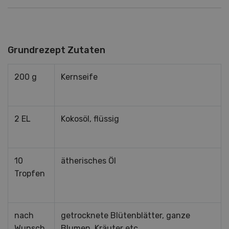
Grundrezept Zutaten
200 g
Kernseife
2 EL
Kokosöl, flüssig
10
ätherisches Öl
Tropfen
nach
getrocknete Blütenblätter, ganze
Wunsch
Blumen, Kräuter etc.