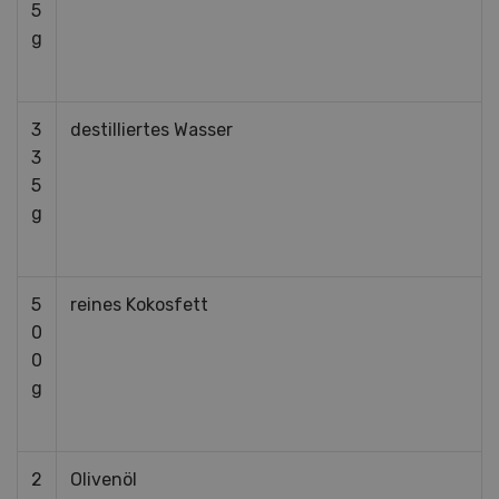
5
g
3
destilliertes Wasser
3
5
g
5
reines Kokosfett
0
0
g
2
Olivenöl