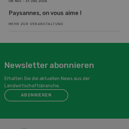
08. Nov. - 31. Dez. 2026
19. 
Paysannes, on vous aime !
Fa
MEHR ZUR VERANSTALTUNG
ME
Newsletter abonnieren
Erhalten Sie die aktuellen News aus der
Landwirtschaftsbranche.
ABONNIEREN