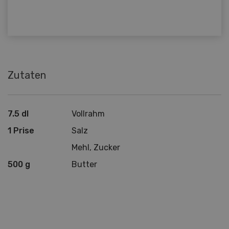
Zutaten
7.5 dl
Vollrahm
1 Prise
Salz
Mehl, Zucker
500 g
Butter