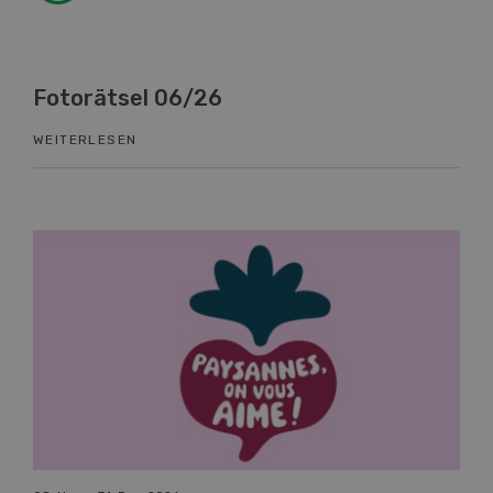
Fotorätsel 06/26
Kn
WEITERLESEN
WEI