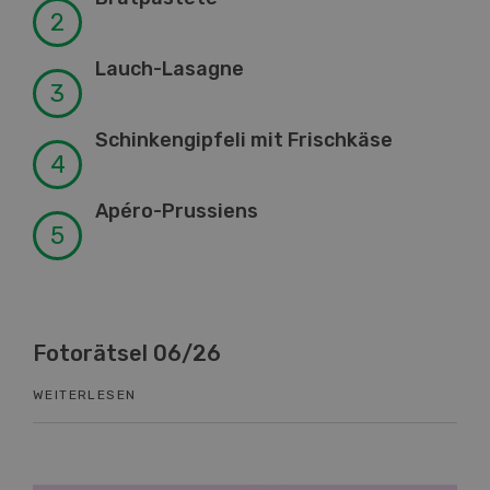
Lauch-Lasagne
Schinkengipfeli mit Frischkäse
Apéro-Prussiens
Fotorätsel 06/26
Kn
WEITERLESEN
WEI