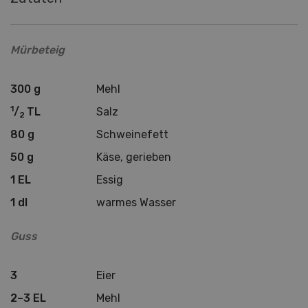
Mürbeteig
300 g
Mehl
1
/
TL
Salz
2
80 g
Schweinefett
50 g
Käse, gerieben
1 EL
Essig
1 dl
warmes Wasser
Guss
3
Eier
2–3 EL
Mehl