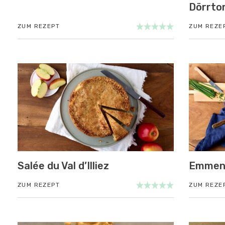
08. Nov. - 31. Dez. 2026
Dörrt
Paysannes, on vous ai
ZUM REZEPT
ZUM REZE
!
MEHR ZUR VERANSTALTUNG
Salée du Val d’Illiez
Emment
ZUM REZEPT
ZUM REZE