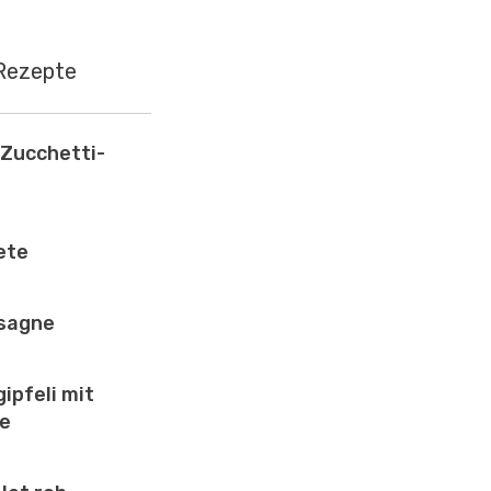
Rezepte
Zucchetti-
ete
sagne
ipfeli mit
se