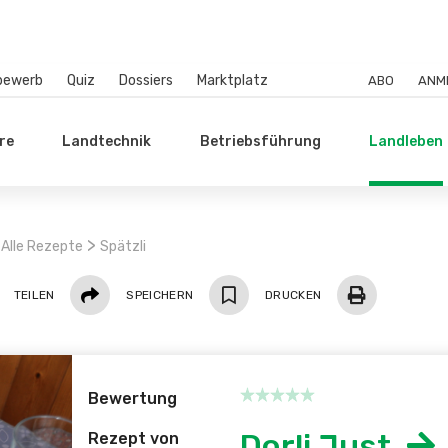
bewerb
Quiz
Dossiers
Marktplatz
ABO
ANM
re
Landtechnik
Betriebsführung
Landleben
>
Alle Rezepte
Spätzli
Teilen
TEILEN
SPEICHERN
DRUCKEN
Bewertung
Dorli Just
Rezept von