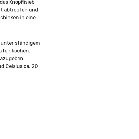
das Knöpflisieb
gut abtropfen und
chinken in eine
 unter ständigem
nuten kochen.
dazugeben.
ad Celsius ca. 20