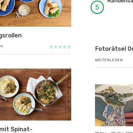
Randensa
gsrollen
PT
Fotorätsel 06/26
Know-How 0
WEITERLESEN
WEITERLESEN
mit Spinat-