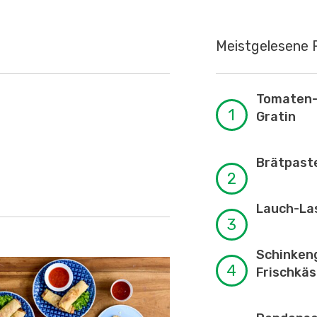
Meistgelesene 
Tomaten-
Gratin
Brätpast
Lauch-La
Schinkeng
Frischkä