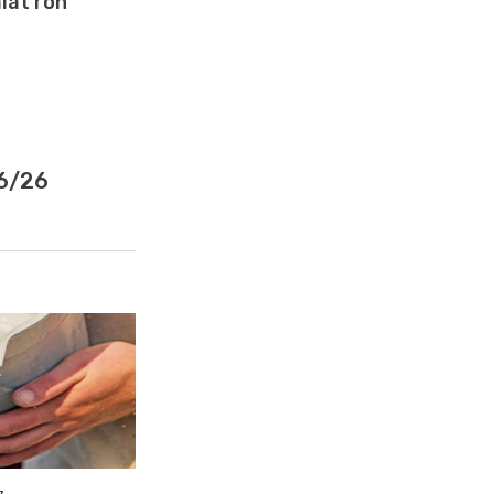
lat roh
6/26