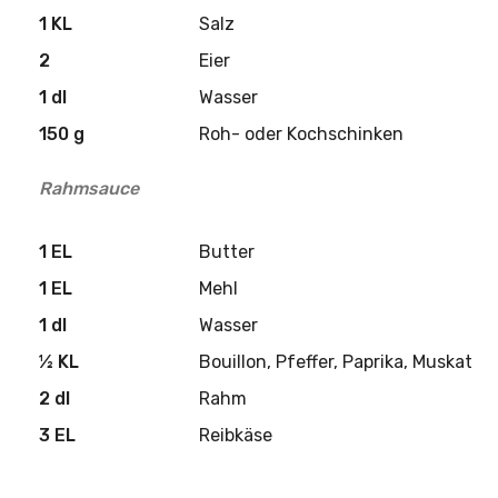
1 KL
Salz
2
Eier
1 dl
Wasser
150 g
Roh- oder Kochschinken
Rahmsauce
1 EL
Butter
1 EL
Mehl
1 dl
Wasser
½ KL
Bouillon, Pfeffer, Paprika, Muskat
2 dl
Rahm
3 EL
Reibkäse