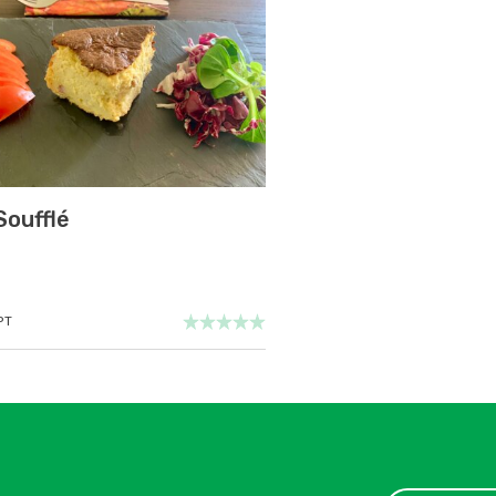
Soufflé
PT