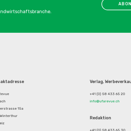
ABON
Landwirtschaftsbranche.
aktadresse
Verlag, Werbeverka
Revue
+41 (0) 58 433 65 20
ach
info@ufarevue.ch
erstrasse 15a
Winterthur
Redaktion
eiz
+41 (0) 58 433 65 30