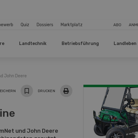
bewerb
Quiz
Dossiers
Marktplatz
ABO
ANM
re
Landtechnik
Betriebsführung
Landleben
nd John Deere
EICHERN
DRUCKEN
ine
armNet und John Deere