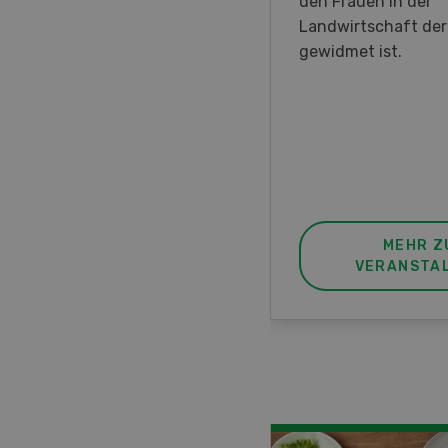
en DemoDays 2026 nach
den Frauen in der
isbach zu Live-
Landwirtschaft de
nstrationen und der CH-
gewidmet ist.
ere des neuen 8-Rad-
rders ein.
MEHR ZUR
MEHR Z
VERANSTALTUNG
VERANSTA