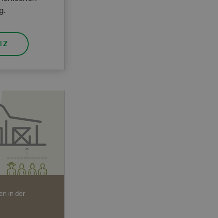
g.
IZ
n in der
Bio-Artikel