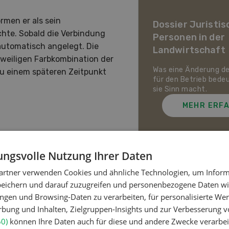
ier Landwirtschaft im
awandel
rmen er als sein
Dossier Juristis
te. Sobald die Verbindung
Personen in der
uf den Schweizer Pflanzenbau
automatisch angelegt. Die
Landwirtschaft
ie Tierhaltung zukommt und
jeweiligen Farbkombination der
ch die Schweizer
irtschaft gegen Hitze,
Was eine Änderung d
zu einem späteren Zeitpunkt
enheit und Extremwetter
für den Betrieb bede
zen kann.
sie Sinn macht.
MEHR ERFAHREN
MEHR ERF
ngsvolle Nutzung Ihrer Daten
artner verwenden Cookies und ähnliche Technologien, um Inform
ET
Meistgelesene Artik
peichern und darauf zuzugreifen und personenbezogene Daten wie
ngen und Browsing-Daten zu verarbeiten, für personalisierte Wer
ung und Inhalten, Zielgruppen-Insights und zur Verbesserung v
Nutztiere
60)
können Ihre Daten auch für diese und andere Zwecke verarbei