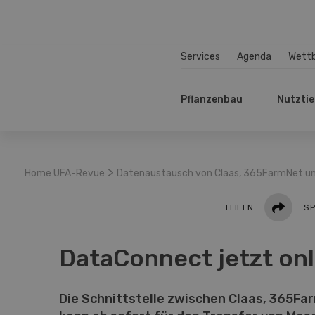
Services
Agenda
Wett
Pflanzenbau
Nutztie
>
Home UFA-Revue
Datenaustausch von Claas, 365FarmNet u
Teilen
TEILEN
SP
DataConnect jetzt onl
Die Schnittstelle zwischen Claas, 365F