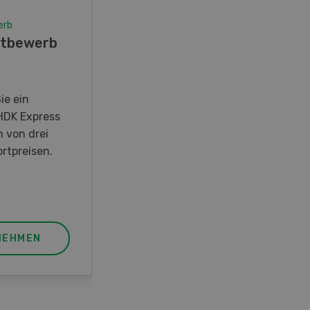
erb
Wettbewerb
tbewerb
Fotorätsel 07-08/26
Gewinnen Sie eines von fünf
LANDI Taschenmessern
ie ein
HDK Express
n von drei
rtpreisen.
NEHMEN
JETZT TEILNEHMEN