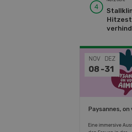
Stallkli
Hitzes
verhin
EP
NOV
DEZ
-
11
08
-
31
o Days 2026
Paysannes, on 
eller Forstmaschinen laden
Eine immersive Auss