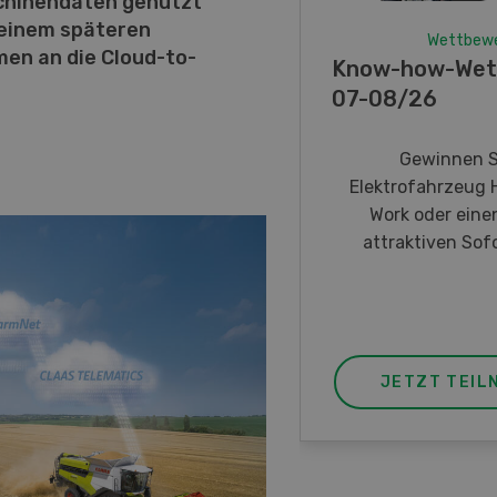
schinendaten genutzt
 einem späteren
Wettbew
men an die Cloud-to-
Know-how-Wet
07-08/26
Gewinnen S
Elektrofahrzeug 
Work oder eine
attraktiven Sofo
JETZT TEIL