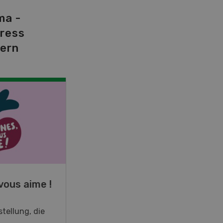
ma -
tress
dern
NOV
JAN
19
-
28
vous aime !
Fachkurs Aquakultur
tellung, die
Sind Sie in der Fischzucht tätig