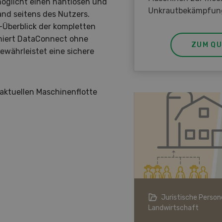
öglicht einen nahtlosen und
Unkrautbekämpfun
nd seitens des Nutzers.
-Überblick der kompletten
oniert DataConnect ohne
ZUM QU
währleistet eine sichere
aktuellen Maschinenflotte
ndwirtschaft im Klimawandel
Juristische Persone
Landwirtschaft