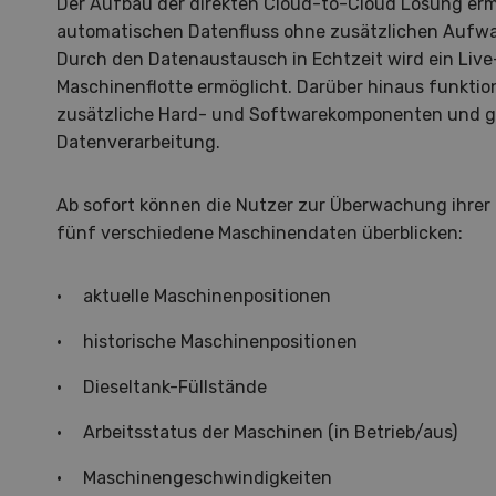
Der Aufbau der direkten Cloud-to-Cloud Lösung erm
automatischen Datenfluss ohne zusätzlichen Aufwa
Durch den Datenaustausch in Echtzeit wird ein Live
Maschinenflotte ermöglicht. Darüber hinaus funkti
zusätzliche Hard- und Softwarekomponenten und ge
Datenverarbeitung.
Ab sofort können die Nutzer zur Überwachung ihrer 
fünf verschiedene Maschinendaten überblicken:
aktuelle Maschinenpositionen
historische Maschinenpositionen
Dieseltank-Füllstände
Arbeitsstatus der Maschinen (in Betrieb/aus)
Hof in neuer Hand
La
Maschinengeschwindigkeiten