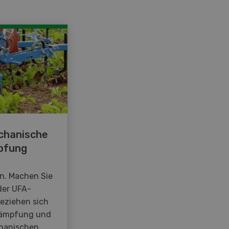
chanische
pfung
en. Machen Sie
der UFA-
beziehen sich
kämpfung und
hanischen