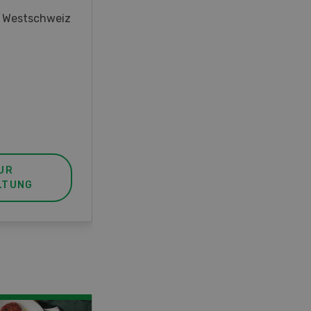
oder interessieren Sie sich für
r Westschweiz
das Thema? In diesem Fall ist
unser FBA-Weiterbildungskurs
die perfekte Wahl für Sie. Der
Abschluss lässt sich mit einem
Praktikum zum fachbezogenen,
berufsunabhängigen Ausweis
erweitern.
UR
MEHR ZUR
LTUNG
VERANSTALTUNG