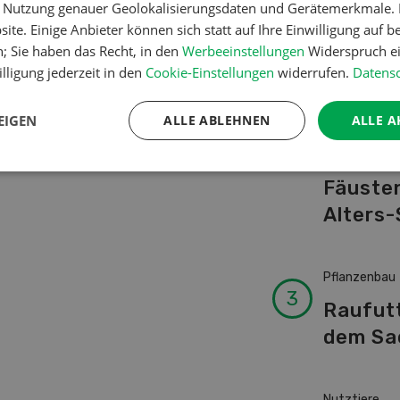
er Nutzung genauer Geolokalisierungsdaten und Gerätemerkmale. I
Schwei
ite. Einige Anbieter können sich statt auf Ihre Einwilligung auf b
Kuhnam
n; Sie haben das Recht, in den
Werbeeinstellungen
Widerspruch ei
von A-
lligung jederzeit in den
Cookie-Einstellungen
widerrufen.
Datensc
EIGEN
ALLE ABLEHNEN
ALLE A
Betriebsführ
Ressour
Fäusten
Alters-
Pflanzenbau
Raufut
dem Sa
Nutztiere