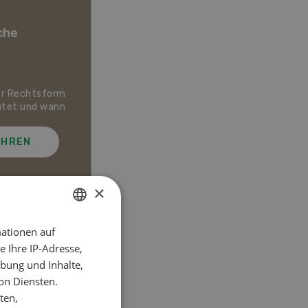
che
er Rechtsform
Dossier Bio-Artikel
utet und wann
AHREN
MEHR ERFAHREN
×
ationen auf
GERMAN
el
 Ihre IP-Adresse,
FRENCH
bung und Inhalte,
on Diensten.
ten,