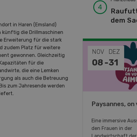
Raufut
dem Sa
ndort in Haren (Emsland)
n künftig die Drillmaschinen
e Erweiterung für die stark
d zudem Platz für weitere
EP
NOV
DEZ
ment gewonnen. Gleichzeitig
-
11
08
-
31
Kapazitäten für die
andwirte, die eine Lemken
sorgung als auch die Betreuung
. Bis zum Jahresende werden
efert.
o Days 2026
Paysannes, on 
eller Forstmaschinen laden
Eine immersive Auss
en DemoDays 2026 nach
den Frauen in der
isbach zu Live-
Landwirtschaft de