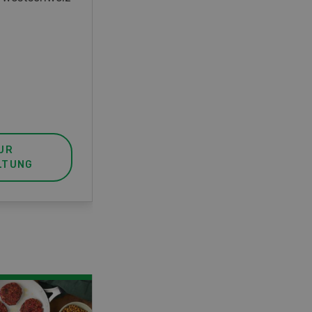
unser FBA-Weiterbildungskurs
die perfekte Wahl für Sie. Der
Abschluss lässt sich mit einem
Praktikum zum fachbezogenen,
berufsunabhängigen Ausweis
erweitern.
UR
MEHR ZUR
LTUNG
VERANSTALTUNG