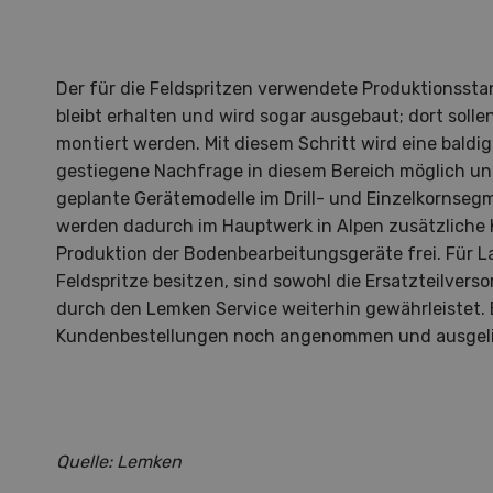
Der für die Feldspritzen verwendete Produktionssta
bleibt erhalten und wird sogar ausgebaut; dort solle
montiert werden. Mit diesem Schritt wird eine baldig
gestiegene Nachfrage in diesem Bereich möglich un
S
geplante Gerätemodelle im Drill- und Einzelkornseg
10
werden dadurch im Hauptwerk in Alpen zusätzliche 
Produktion der Bodenbearbeitungsgeräte frei. Für L
Feldspritze besitzen, sind sowohl die Ersatzteilver
durch den Lemken Service weiterhin gewährleistet
Kundenbestellungen noch angenommen und ausgeli
Dem
Die K
zu d
Quelle: Lemken
Wiedl