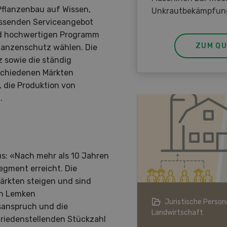
 Pflanzenbau auf Wissen,
Unkrautbekämpfun
assenden Serviceangebot
nd hochwertigen Programm
ZUM QU
flanzenschutz wählen. Die
 sowie die ständig
schiedenen Märkten
, die Produktion von
.
s: «Nach mehr als 10 Jahren
egment erreicht. Die
ärkten steigen und sind
en Lemken
ndwirtschaft im Klimawandel
Juristische Persone
sanspruch und die
Landwirtschaft
riedenstellenden Stückzahl