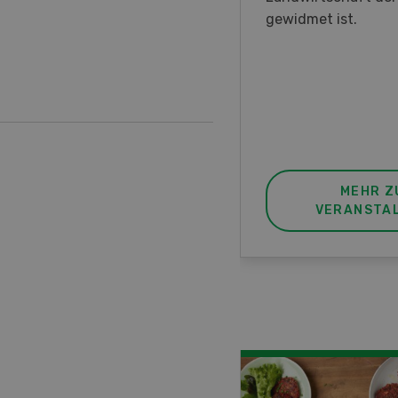
nstrationen und der CH-
gewidmet ist.
ere des neuen 8-Rad-
rders ein.
MEHR ZUR
MEHR Z
VERANSTALTUNG
VERANSTA