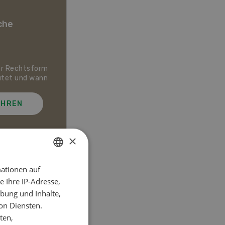
che
er Rechtsform
Dossier Bio-Artikel
utet und wann
AHREN
MEHR ERFAHREN
×
ationen auf
GERMAN
el
 Ihre IP-Adresse,
FRENCH
bung und Inhalte,
on Diensten.
ten,