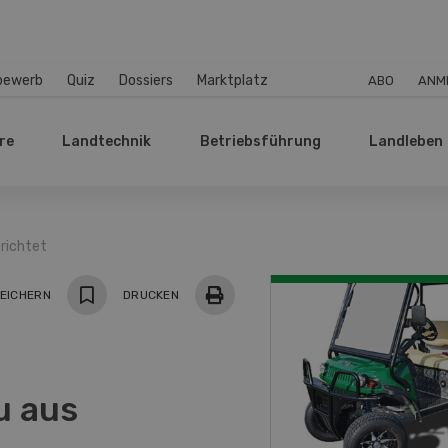
bewerb
Quiz
Dossiers
Marktplatz
ABO
ANM
re
Landtechnik
Betriebsführung
Landleben
richtet
EICHERN
DRUCKEN
u aus