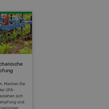
chanische
pfung
en. Machen Sie
der UFA-
beziehen sich
kämpfung und
hanischen