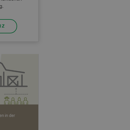
g.
IZ
n in der
Bio-Artikel