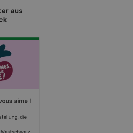
ter aus
ck
NOV
JAN
19
-
28
vous aime !
Fachkurs Aquakultur
tellung, die
Sind Sie in der Fischzucht tätig
oder interessieren Sie sich für
r Westschweiz
das Thema? In diesem Fall ist