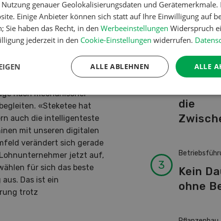
er Bandspritzung oder
er Nutzung genauer Geolokalisierungsdaten und Gerätemerkmale. I
Schwei
echteren Lösungen im
ite. Einige Anbieter können sich statt auf Ihre Einwilligung auf b
Kuhnam
itig spart der Landwirt mit
n; Sie haben das Recht, in den
Werbeeinstellungen
Widerspruch ei
von A-
lligung jederzeit in den
Cookie-Einstellungen
widerrufen.
Datensc
EIGEN
ALLE ABLEHNEN
ALLE A
Pflanzenbau
Erst da
frage nach mechanischer
die
begleiten. «Steketee hat
Zwisch
rn auch die intelligenteste
inen mit unseren digitalen
feld verändert sich gerade
Betriebsführ
d Lohnunternehmer jetzt auf,
wählen für sich das beste
Kein D
aus. Das ist ein
ohne Be
rung trotz
Pflanzenbau