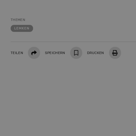
Demo
Premi
THEMEN
Forwa
LEMKEN
Teilen
TEILEN
SPEICHERN
DRUCKEN