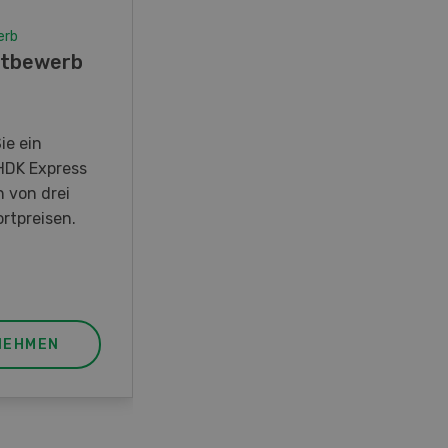
erb
Wettbewerb
tbewerb
Fotorätsel 07-08/26
Gewinnen Sie eines von fünf
LANDI Taschenmessern
ie ein
HDK Express
n von drei
rtpreisen.
NEHMEN
JETZT TEILNEHMEN