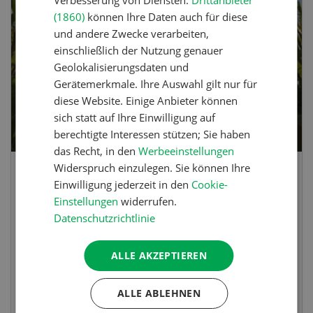
(1860)
können Ihre Daten auch für diese
AUG
SEP
und andere Zwecke verarbeiten,
12
-
18
einschließlich der Nutzung genauer
Geolokalisierungsdaten und
Gerätemerkmale. Ihre Auswahl gilt nur für
diese Website. Einige Anbieter können
sich statt auf Ihre Einwilligung auf
berechtigte Interessen stützen; Sie haben
das Recht, in den
Werbeeinstellungen
Widerspruch einzulegen. Sie können Ihre
KWS Demofelder 2026
Einwilligung jederzeit in den
Cookie-
Einstellungen
widerrufen.
Datenschutzrichtlinie
Die KWS Schweiz lädt zu den Feldabenden auf
die Demofelder ein, wo die neuste Genetik
präsentiert wird.
ALLE AKZEPTIEREN
ALLE ABLEHNEN