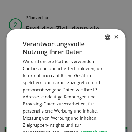
Pflanzenbau
Erst das Ziel, dann die
×
Zwischenfrucht
Verantwortungsvolle
Nutzung Ihrer Daten
GERMAN
Betriebsführung
Wir und unsere Partner verwenden
FRENCH
Kein Dauergarten ohne
Cookies und ähnliche Technologien, um
Informationen auf Ihrem Gerät zu
Bewilligung
speichern und darauf zuzugreifen und
personenbezogene Daten wie Ihre IP-
Adresse, eindeutige Kennungen und
Pflanzenbau
Browsing-Daten zu verarbeiten, für
Raufutter aus dem Sack
personalisierte Werbung und Inhalte,
Messung von Werbung und Inhalten,
Zielgruppen-Insights und zur
Verbesserung von Diensten.
Drittanbieter