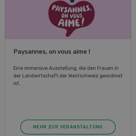
Fachkurs Aquakultur
Sind Sie in der Fischzucht tätig oder
interessieren Sie sich für das Thema? In
diesem Fall ist unser FBA-Weiterbildungskurs
die perfekte Wahl für Sie. Der Abschluss lässt
sich mit einem Praktikum zum fachbezogenen,
berufsunabhängigen Ausweis erweitern.
MEHR ZUR VERANSTALTUNG