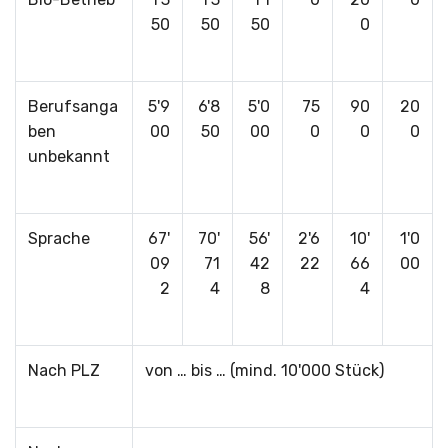
50
50
50
0
Berufsanga
5'9
6'8
5'0
75
90
20
ben
00
50
00
0
0
0
unbekannt
Sprache
67'
70'
56'
2'6
10'
1'0
09
71
42
22
66
00
2
4
8
4
Nach PLZ
von … bis … (mind. 10'000 Stück)