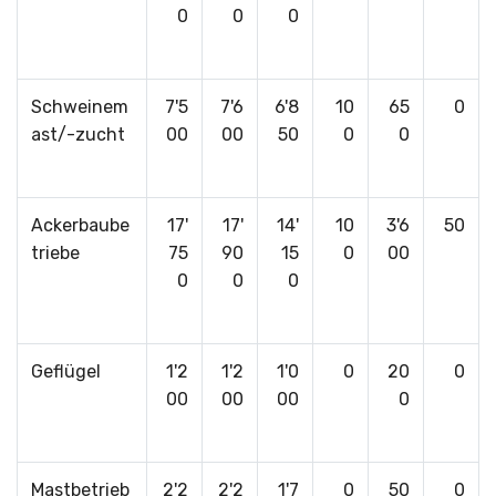
0
0
0
Schweinem
7'5
7'6
6'8
10
65
0
ast/-zucht
00
00
50
0
0
Ackerbaube
17'
17'
14'
10
3'6
50
triebe
75
90
15
0
00
0
0
0
Geflügel
1'2
1'2
1'0
0
20
0
00
00
00
0
Mastbetrieb
2'2
2'2
1'7
0
50
0