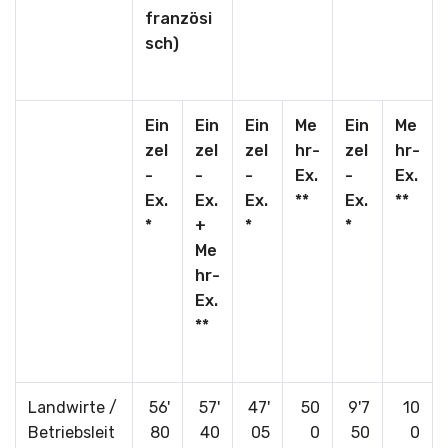
französi
sch)
Ein
Ein
Ein
Me
Ein
Me
zel
zel
zel
hr-
zel
hr-
-
-
-
Ex.
-
Ex.
Ex.
Ex.
Ex.
**
Ex.
**
*
+
*
*
Me
hr-
Ex.
**
Landwirte /
56'
57'
47'
50
9'7
10
Betriebsleit
80
40
05
0
50
0