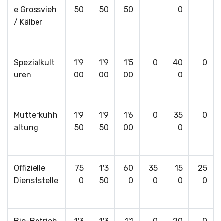
e Grossvieh
50
50
50
0
/ Kälber
Spezialkult
1'9
1'9
1'5
0
40
0
uren
00
00
00
0
Mutterkuhh
1'9
1'9
1'6
0
35
0
altung
50
50
00
0
Offizielle
75
1'3
60
35
15
25
Dienststelle
0
50
0
0
0
0
Bio-Betrieb
1'3
1'3
1'1
0
20
0