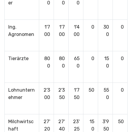
er
0
0
0
Ing.
1'7
1'7
1'4
0
30
0
Agronomen
00
00
00
0
Tierärzte
80
80
65
0
15
0
0
0
0
0
Lohnuntern
2'3
2'3
1'7
50
55
0
ehmer
00
50
50
0
Milchwirtsc
27'
27'
23'
15
3'9
50
haft
20
40
25
0
50