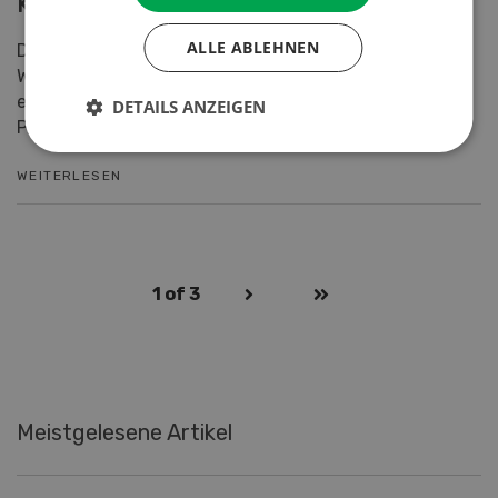
Kartoffeljahr mit Herausforderungen
ALLE ABLEHNEN
Die Kartoffelsaison startete mit optimalen
Wachstumsbedingungen und auch der Absatz
entwickelte sich in der Corona-Situation bis auf die
DETAILS ANZEIGEN
Pommes frites Verk...
WEITERLESEN
1
of 3
Meistgelesene Artikel