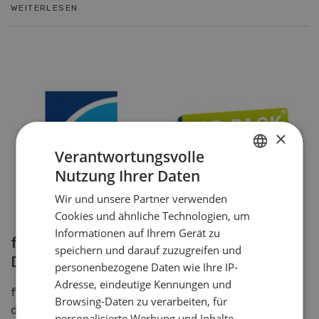
WEITERLESEN
×
Verantwortungsvolle
Nutzung Ihrer Daten
GERMAN
Wir und unsere Partner verwenden
FRENCH
Cookies und ähnliche Technologien, um
Informationen auf Ihrem Gerät zu
fenaco Landesprodukte stärkt Bio- und
speichern und darauf zuzugreifen und
Demeter-Kompetenzen
personenbezogene Daten wie Ihre IP-
Adresse, eindeutige Kennungen und
fenaco Landesprodukte übernimmt per 1. April 2022
Browsing-Daten zu verarbeiten, für
die Geschäftsaktivitäten von Green Pack Swiss und
personalisierte Werbung und Inhalte,