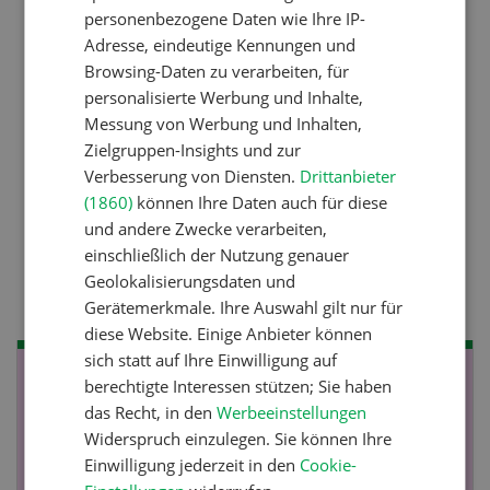
Zwischenfrucht
personenbezogene Daten wie Ihre IP-
Adresse, eindeutige Kennungen und
Browsing-Daten zu verarbeiten, für
Betriebsführung
personalisierte Werbung und Inhalte,
Kein Dauergarten ohne
Messung von Werbung und Inhalten,
Zielgruppen-Insights und zur
Bewilligung
Verbesserung von Diensten.
Drittanbieter
(1860)
können Ihre Daten auch für diese
und andere Zwecke verarbeiten,
Pflanzenbau
einschließlich der Nutzung genauer
Raufutter aus dem Sack
Geolokalisierungsdaten und
Gerätemerkmale. Ihre Auswahl gilt nur für
diese Website. Einige Anbieter können
sich statt auf Ihre Einwilligung auf
NOV
JAN
berechtigte Interessen stützen; Sie haben
das Recht, in den
Werbeeinstellungen
19
-
28
Widerspruch einzulegen. Sie können Ihre
Einwilligung jederzeit in den
Cookie-