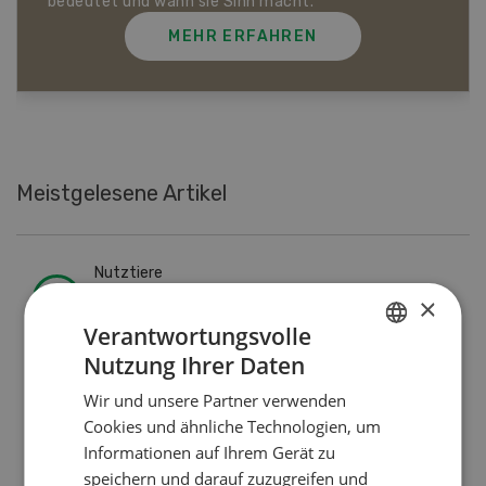
MEHR ERFAHREN
Meistgelesene Artikel
Nutztiere
×
Schweizer Kuhnamen: Liste
Verantwortungsvolle
von A-Z
Nutzung Ihrer Daten
GERMAN
Wir und unsere Partner verwenden
FRENCH
Pflanzenbau
Cookies und ähnliche Technologien, um
Informationen auf Ihrem Gerät zu
Erst das Ziel, dann die
speichern und darauf zuzugreifen und