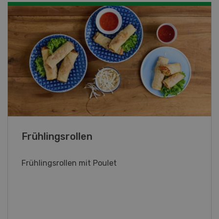
Poulet mit Spinat-Dörrtomaten-
Rahmsauce
Poulet mit Spinat-Dörrtomaten-Rahmsauce
(Gut zu wissen: Bandnudeln mit etwas
geschmolzener Butter und Pfeffer verfeinern).