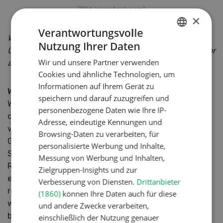
(Bild: isignstock.com)
×
Verantwortungsvolle
Welche konkreten Mehrwerte konnten durch diese
Nutzung Ihrer Daten
GERMAN
Übernahmen verzeichnet werden oder dienen diese vor
Wir und unsere Partner verwenden
allem der Absicherung der «letzten Meile»?
FRENCH
Cookies und ähnliche Technologien, um
Informationen auf Ihrem Gerät zu
Wittmer:
speichern und darauf zuzugreifen und
Wir möchten mit unseren eigenen Handelsfirmen in
personenbezogene Daten wie Ihre IP-
den wirtschaftlich wichtigsten Gebieten der Schweiz
Adresse, eindeutige Kennungen und
vertreten sein. Dadurch können wir den nationalen
Browsing-Daten zu verarbeiten, für
Gastronomieketten ein Gesamtkonzept für die ganze
personalisierte Werbung und Inhalte,
Schweiz anbieten. So ist es möglich, dass die grössten
Messung von Werbung und Inhalten,
Restaurantketten in der gesamten Schweiz zu
Zielgruppen-Insights und zur
einheitlich vereinbarten Konditionen, direkt bei ihrem
Verbesserung von Diensten.
Drittanbieter
regionalen Partner einkaufen können. Das heisst, sie
(1860)
können Ihre Daten auch für diese
werden national durch unseren KeyAccount-Manager
und andere Zwecke verarbeiten,
betreut und können trotzdem regional einkaufen.
einschließlich der Nutzung genauer