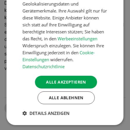
Durch diese schweizweite Vernetzung ist uns eine
Geolokalisierungsdaten und
konzeptionelle Kettenbetreuung möglich und wir
Gerätemerkmale. Ihre Auswahl gilt nur für
diese Website. Einige Anbieter können
können auf spezielle Kundenwünsche, wie eigene
sich statt auf Ihre Einwilligung auf
Salat- Kreationen oder Gemüsemischungen individuell
berechtigte Interessen stützen; Sie haben
eingehen. Der absolute Mehrwert ist es aber, dass wir
das Recht, in den
Werbeeinstellungen
durch die Sicherung der letzten Meile den Absatz aus
Widerspruch einzulegen. Sie können Ihre
unseren eigenen fenaco Produktionsbetrieben
Einwilligung jederzeit in den
Cookie-
sicherstellen können. Wir können alles, was wir
Einstellungen
widerrufen.
produzieren, auch über unsere eigenen Handelsfirmen
Datenschutzrichtlinie
verkaufen.
ALLE AKZEPTIEREN
ALLE ABLEHNEN
Teilen
DETAILS ANZEIGEN