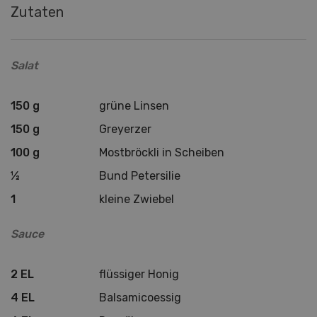
Zutaten
Salat
150 g
grüne Linsen
150 g
Greyerzer
100 g
Mostbröckli in Scheiben
½
Bund Petersilie
1
kleine Zwiebel
Sauce
2 EL
flüssiger Honig
4 EL
Balsamicoessig