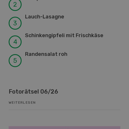
Lauch-Lasagne
Schinkengipfeli mit Frischkäse
Randensalat roh
Fotorätsel 06/26
Kn
WEITERLESEN
WEI