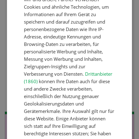
FRENCH
Cookies und ähnliche Technologien, um
Ressourcen: Mit Fäusten
Informationen auf Ihrem Gerät zu
gegen die Alters-Sichtigkeit
speichern und darauf zuzugreifen und
personenbezogene Daten wie Ihre IP-
Adresse, eindeutige Kennungen und
Pflanzenbau
Browsing-Daten zu verarbeiten, für
Raufutter aus dem Sack
personalisierte Werbung und Inhalte,
Messung von Werbung und Inhalten,
Zielgruppen-Insights und zur
Nutztiere
Verbesserung von Diensten.
Drittanbieter
(1860)
können Ihre Daten auch für diese
Stallklima - Hitzestress
und andere Zwecke verarbeiten,
verhindern
einschließlich der Nutzung genauer
Geolokalisierungsdaten und
Gerätemerkmale. Ihre Auswahl gilt nur für
diese Website. Einige Anbieter können
NOV
JAN
sich statt auf Ihre Einwilligung auf
berechtigte Interessen stützen; Sie haben
19
-
28