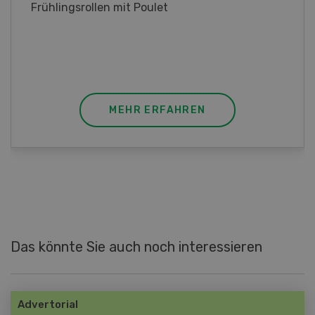
Poulet mit Spinat-Dörrtomaten-Rahmsauce
(Gut zu wissen: Bandnudeln mit etwas
geschmolzener Butter und Pfeffer verfeinern).
MEHR ERFAHREN
Das könnte Sie auch noch interessieren
Advertorial