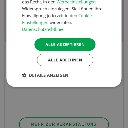
das Recht, in den
Werbeeinstellungen
Widerspruch einzulegen. Sie können Ihre
Einwilligung jederzeit in den
Cookie-
Einstellungen
widerrufen.
Datenschutzrichtlinie
ALLE AKZEPTIEREN
Fachkurs Aquakultur
ALLE ABLEHNEN
Sind Sie in der Fischzucht tätig oder
DETAILS ANZEIGEN
interessieren Sie sich für das Thema? In
diesem Fall ist unser FBA-Weiterbildungskurs
die perfekte Wahl für Sie. Der Abschluss lässt
sich mit einem Praktikum zum fachbezogenen,
berufsunabhängigen Ausweis erweitern.
MEHR ZUR VERANSTALTUNG