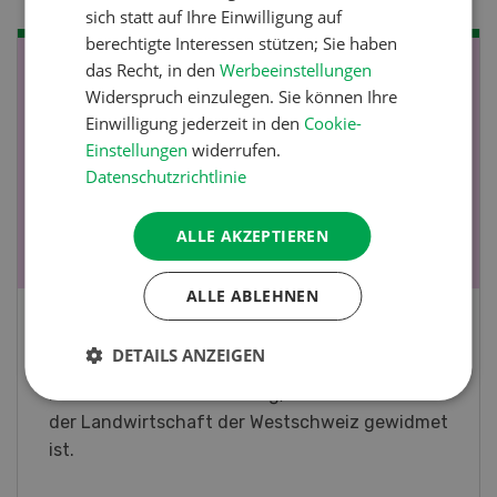
sich statt auf Ihre Einwilligung auf
berechtigte Interessen stützen; Sie haben
das Recht, in den
Werbeeinstellungen
NOV
JAN
Widerspruch einzulegen. Sie können Ihre
19
-
28
Einwilligung jederzeit in den
Cookie-
Einstellungen
widerrufen.
Datenschutzrichtlinie
ALLE AKZEPTIEREN
ALLE ABLEHNEN
Fachkurs Aquakultur
DETAILS ANZEIGEN
Sind Sie in der Fischzucht tätig oder
interessieren Sie sich für das Thema? In
diesem Fall ist unser FBA-Weiterbildungskurs
die perfekte Wahl für Sie. Der Abschluss lässt