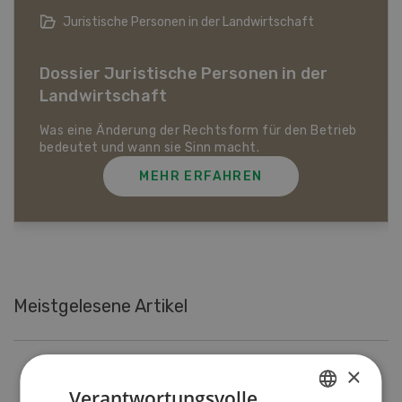
Bio-Artikel
Dossier Bio-Artikel
MEHR ERFAHREN
Meistgelesene Artikel
×
Nutztiere
Verantwortungsvolle