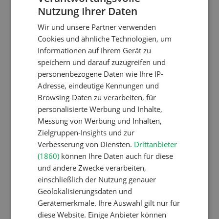
Schweizer Kuhnamen: Liste
Nutzung Ihrer Daten
GERMAN
von A-Z
Wir und unsere Partner verwenden
FRENCH
Cookies und ähnliche Technologien, um
Informationen auf Ihrem Gerät zu
Betriebsführung
speichern und darauf zuzugreifen und
Ressourcen: Mit Fäusten
personenbezogene Daten wie Ihre IP-
gegen die Alters-Sichtigkeit
Adresse, eindeutige Kennungen und
Browsing-Daten zu verarbeiten, für
personalisierte Werbung und Inhalte,
Pflanzenbau
Messung von Werbung und Inhalten,
Zielgruppen-Insights und zur
Raufutter aus dem Sack
Verbesserung von Diensten.
Drittanbieter
(1860)
können Ihre Daten auch für diese
und andere Zwecke verarbeiten,
Nutztiere
einschließlich der Nutzung genauer
Stallklima - Hitzestress
Geolokalisierungsdaten und
verhindern
Gerätemerkmale. Ihre Auswahl gilt nur für
diese Website. Einige Anbieter können