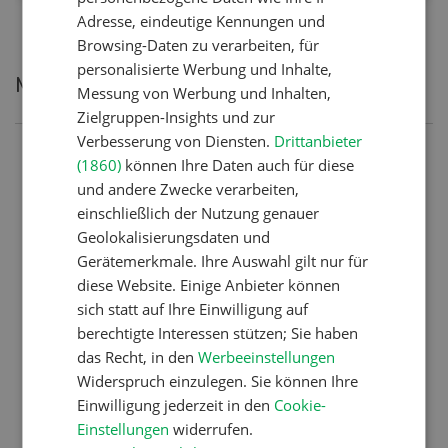
Adresse, eindeutige Kennungen und
Browsing-Daten zu verarbeiten, für
personalisierte Werbung und Inhalte,
Meistgelesene Artikel
Messung von Werbung und Inhalten,
Zielgruppen-Insights und zur
Verbesserung von Diensten.
Drittanbieter
Nutztiere
(1860)
können Ihre Daten auch für diese
und andere Zwecke verarbeiten,
Schweizer Kuhnamen: Liste
einschließlich der Nutzung genauer
von A-Z
Geolokalisierungsdaten und
Gerätemerkmale. Ihre Auswahl gilt nur für
diese Website. Einige Anbieter können
Pflanzenbau
sich statt auf Ihre Einwilligung auf
Erst das Ziel, dann die
berechtigte Interessen stützen; Sie haben
das Recht, in den
Werbeeinstellungen
Zwischenfrucht
Widerspruch einzulegen. Sie können Ihre
Einwilligung jederzeit in den
Cookie-
Einstellungen
widerrufen.
Betriebsführung