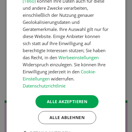
(1860)
können Ihre Daten auch für diese
Erst das Ziel, dann die
und andere Zwecke verarbeiten,
Zwischenfrucht
einschließlich der Nutzung genauer
Geolokalisierungsdaten und
Gerätemerkmale. Ihre Auswahl gilt nur für
Betriebsführung
diese Website. Einige Anbieter können
Kein Dauergarten ohne
sich statt auf Ihre Einwilligung auf
berechtigte Interessen stützen; Sie haben
Bewilligung
das Recht, in den
Werbeeinstellungen
Widerspruch einzulegen. Sie können Ihre
Einwilligung jederzeit in den
Cookie-
Pflanzenbau
Einstellungen
widerrufen.
Raufutter aus dem Sack
Datenschutzrichtlinie
ALLE AKZEPTIEREN
NOV
JAN
ALLE ABLEHNEN
19
-
28