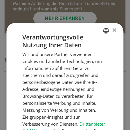
Dossier Bio-Artikel
MEHR ERFAHREN
×
Verantwortungsvolle
Nutzung Ihrer Daten
GERMAN
Wir und unsere Partner verwenden
FRENCH
Meistgelesene Artikel
Cookies und ähnliche Technologien, um
Informationen auf Ihrem Gerät zu
speichern und darauf zuzugreifen und
personenbezogene Daten wie Ihre IP-
Nutztiere
Adresse, eindeutige Kennungen und
Schweizer Kuhnamen: Liste
Browsing-Daten zu verarbeiten, für
von A-Z
personalisierte Werbung und Inhalte,
Messung von Werbung und Inhalten,
Zielgruppen-Insights und zur
Pflanzenbau
Verbesserung von Diensten.
Drittanbieter