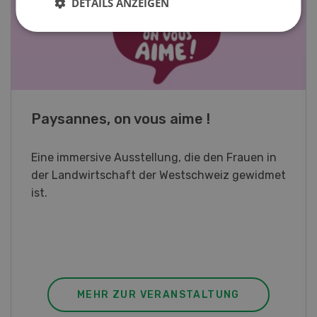
DETAILS ANZEIGEN
Fachkurs Aquakultur
Sind Sie in der Fischzucht tätig oder
interessieren Sie sich für das Thema? In
diesem Fall ist unser FBA-Weiterbildungskurs
die perfekte Wahl für Sie. Der Abschluss lässt
sich mit einem Praktikum zum fachbezogenen,
berufsunabhängigen Ausweis erweitern.
MEHR ZUR VERANSTALTUNG