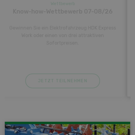
Wettbewerb
Fotorätsel 07-08/26
Gewinnen Sie eines von fünf LANDI
Taschenmessern
JETZT TEILNEHMEN