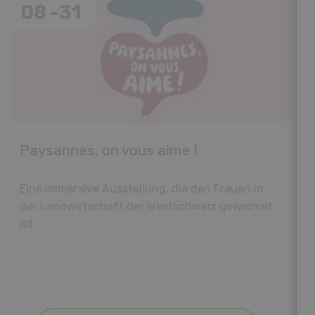
19
-
28
Fachkurs Aquakultur
Sind Sie in der Fischzucht tätig oder
interessieren Sie sich für das Thema? In
diesem Fall ist unser FBA-Weiterbildungskurs
die perfekte Wahl für Sie. Der Abschluss lässt
sich mit einem Praktikum zum fachbezogenen,
berufsunabhängigen Ausweis erweitern.