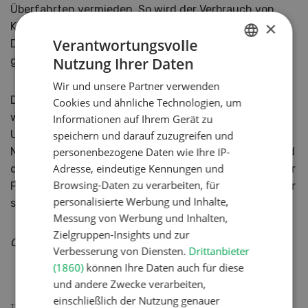
Überfahrten vermieden. So wird der Verbrauch von
×
Kraftstoff und Ressourcen wie Pflanzenschutz- oder
Verantwortungsvolle
Düngemittel reduziert, der Boden geschont und Zeit
Nutzung Ihrer Daten
gespart.
GERMAN
Wir und unsere Partner verwenden
FRENCH
Der Fendt Rogator 900 ist in ausgewählten Märkten
Cookies und ähnliche Technologien, um
wie den USA, Kanada, Australien, Russland und der
Informationen auf Ihrem Gerät zu
Ukraine verfügbar. Der Selbstfahrer kann in
speichern und darauf zuzugreifen und
personenbezogene Daten wie Ihre IP-
Nordamerika ab Oktober 2021 bestellt werden und wird
Adresse, eindeutige Kennungen und
dann ab Mai 2022 ausgeliefert. Anschliessend wird der
Browsing-Daten zu verarbeiten, für
Fendt Rogator 900 auch in anderen Märkten verfügbar
personalisierte Werbung und Inhalte,
sein.
Messung von Werbung und Inhalten,
Zielgruppen-Insights und zur
Quelle: Fendt
Verbesserung von Diensten.
Drittanbieter
(1860)
können Ihre Daten auch für diese
und andere Zwecke verarbeiten,
einschließlich der Nutzung genauer
THEMEN