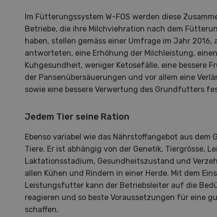
Im Fütterungssystem W-FOS werden diese Zusamme
Betriebe, die ihre Milchviehration nach dem Fütter
haben, stellen gemäss einer Umfrage im Jahr 2016, a
antworteten, eine Erhöhung der Milchleistung, einen 
Kuhgesundheit, weniger Ketosefälle, eine bessere Fr
der Pansenübersäuerungen und vor allem eine Verl
sowie eine bessere Verwertung des Grundfutters fes
SEP
NOV
10
-
11
08
Jedem Tier seine Ration
Ebenso variabel wie das Nährstoffangebot aus dem G
Tiere. Er ist abhängig von der Genetik, Tiergrösse, L
Laktationsstadium, Gesundheitszustand und Verzehr.
allen Kühen und Rindern in einer Herde. Mit dem Ein
Demo Days 2026
Pays
Leistungsfutter kann der Betriebsleiter auf die Bedü
reagieren und so beste Voraussetzungen für eine 
Die Keller Forstmaschinen laden
Eine 
schaffen.