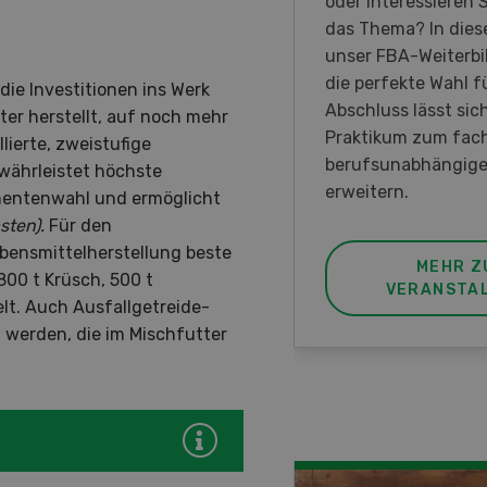
rauen in der
oder interessieren S
irtschaft der Westschweiz
das Thema? In diese
met ist.
unser FBA-Weiterbi
die perfekte Wahl fü
ie Investitionen ins Werk
Abschluss lässt sic
er herstellt, auf noch mehr
Praktikum zum fac
llierte, zweistufige
berufsunabhängige
ährleistet höchste
erweitern.
onentenwahl und ermöglicht
sten).
Für den
bensmittelherstellung beste
MEHR ZUR
MEHR Z
800 t Krüsch, 500 t
VERANSTALTUNG
VERANSTA
t. Auch Ausfallgetreide-
werden, die im Mischfutter