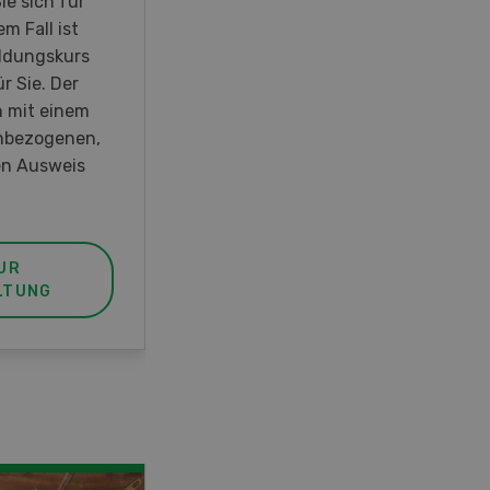
ie sich für
m Fall ist
ldungskurs
r Sie. Der
h mit einem
hbezogenen,
n Ausweis
UR
LTUNG