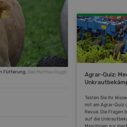
n Fütterung.
(Bild: Matthias Roggli)
Agrar-Quiz: Me
Unkrautbekäm
Testen Sie Ihr Wiss
mit am Agrar-Quiz 
Revue. Die Fragen 
auf die Unkrautbe
Maschinen zur mec