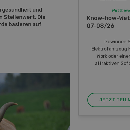
ergesundheit und
Wettbewerb
n Stellenwert. Die
Know-how-Wettbewerb
rde basieren auf
07-08/26
Gewinnen Sie ein
Elektrofahrzeug HDK Express
Work oder einen von drei
attraktiven Sofortpreisen.
JETZT TEILNEHMEN