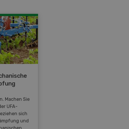
chanische
pfung
en. Machen Sie
der UFA-
beziehen sich
kämpfung und
hanischen