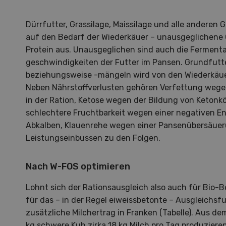
Dürrfutter, Grassilage, Maissilage und alle anderen 
auf den Bedarf der Wiederkäuer – unausgeglichene 
Protein aus. Unausgeglichen sind auch die Fermenta
geschwindigkeiten der Futter im Pansen. Grundfutt
beziehungsweise -mängeln wird von den Wiederkäuer
Neben Nährstoffverlusten gehören Verfettung weg
in der Ration, Ketose wegen der Bildung von Ketonk
schlechtere Fruchtbarkeit wegen einer negativen E
Abkalben, Klauenrehe wegen einer Pansenübersäuer
Leistungseinbussen zu den Folgen.
Nach W-FOS optimieren
Lohnt sich der Rationsausgleich also auch für Bio-B
für das – in der Regel eiweissbetonte – Ausgleichsfut
Lehrberufe in der Agrarbranche
Di
20 Ja
zusätzliche Milchertrag in Franken (Tabelle). Aus d
kg schwere Kuh zirka 18 kg Milch pro Tag produziere