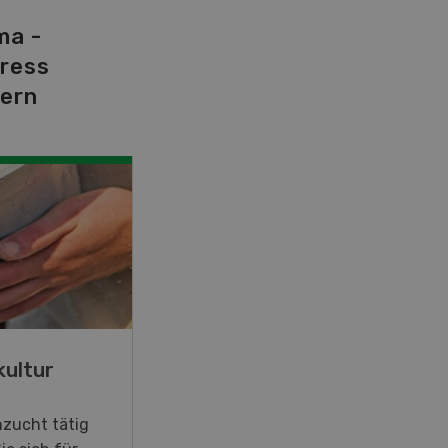
ma -
tress
dern
kultur
hzucht tätig