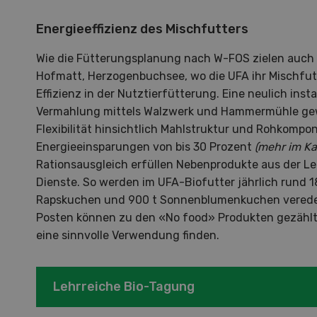
zu den DemoDays 2026 nach
den F
Wiedlisbach zu Live-
Landw
Energieeffizienz des Mischfutters
Demonstrationen und der CH-
gewid
Premiere des neuen 8-Rad-
Wie die Fütterungsplanung nach W-FOS zielen auch d
Forwarders ein.
Hofmatt, Herzogenbuchsee, wo die UFA ihr Mischfutt
Effizienz in der Nutztierfütterung. Eine neulich insta
Vermahlung mittels Walzwerk und Hammermühle gew
Flexibilität hinsichtlich Mahlstruktur und Rohkomp
Energieeinsparungen von bis 30 Prozent
(mehr im Ka
Rationsausgleich erfüllen Nebenprodukte aus der Le
MEHR ZUR
Dienste. So werden im UFA-Biofutter jährlich rund 1
VERANSTALTUNG
Rapskuchen und 900 t Sonnenblumenkuchen veredel
Posten können zu den «No food» Produkten gezählt 
eine sinnvolle Verwendung finden.
Lehrreiche Bio-Tagung