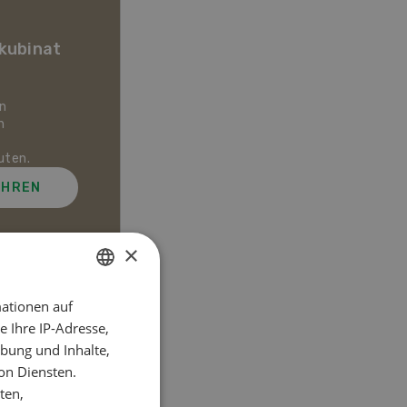
Dossier Start-up
nkubinat
Wie Landwirtschaftsbetriebe und
Jungunternehmen gegenseitig von
n
innovativen Geschäftsmodellen
n
profitieren und welchen
Herausforderungen sie sich stellen
uten.
müssen.
AHREN
MEHR ERFAHREN
×
ationen auf
GERMAN
el
 Ihre IP-Adresse,
FRENCH
bung und Inhalte,
on Diensten.
ten,