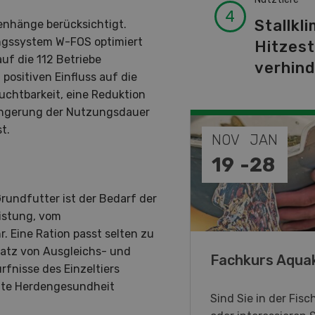
Stallkli
nhänge berücksichtigt.
ungssystem W-FOS optimiert
Hitzes
uf die 112 Betriebe
verhin
positiven Einfluss auf die
uchtbarkeit, eine Reduktion
ängerung der Nutzungsdauer
t.
DEZ
NOV
JAN
-
31
19
-
28
rundfutter ist der Bedarf der
eistung, vom
 Eine Ration passt selten zu
satz von Ausgleichs- und
annes, on vous aime !
Fachkurs Aqua
rfnisse des Einzeltiers
gute Herdengesundheit
immersive Ausstellung, die
Sind Sie in der Fisc