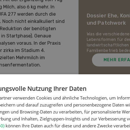
Schweizer
 Milch, also 6 kg mehr. In
wirtschaft in 20
 UFA 277 werden durch die
Dossier Ehe, Ko
ren
 Noch nicht einkalkuliert sind
und Patchwork
(Reduktion der benötigten
erer Videoserie werfen
hiedene Persönlichkeiten aus
Was die verschiedene
t in Startphase). Genaue
rarsektor einen Blick in die
Lebensformen für de
lysen voraus. In der Praxis
ft der Schweizer
landwirtschaftlichen
er zirka im Stadium 4.
irtschaft.
Familienbetrieb bede
rzielten Mehrmilch im
MEHR ERFAHREN
MEHR ERF
ansenfermentation.
ngsvolle Nutzung Ihrer Daten
artner verwenden Cookies und ähnliche Technologien, um Inform
Meistgelesene Artik
peichern und darauf zuzugreifen und personenbezogene Daten wie
ngen und Browsing-Daten zu verarbeiten, für personalisierte Wer
ung und Inhalten, Zielgruppen-Insights und zur Verbesserung v
Nutztiere
60)
können Ihre Daten auch für diese und andere Zwecke verarbei