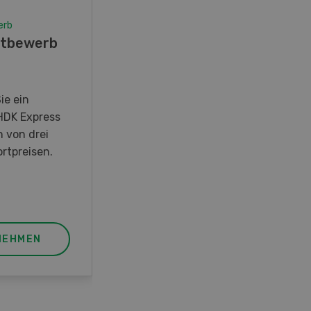
Wettbewerb
Fotorätsel 07-08/26
Gewinnen Sie eines von fünf
LANDI Taschenmessern
JETZT TEILNEHMEN