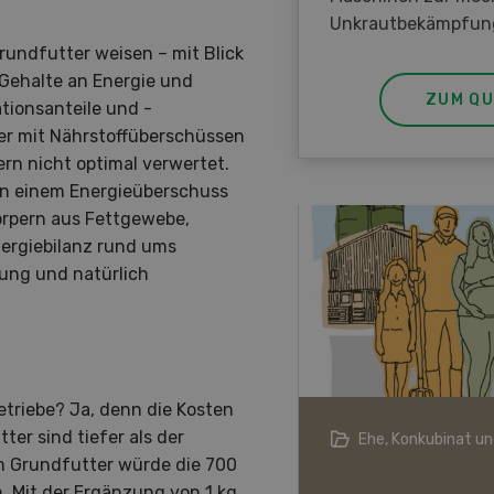
Unkrautbekämpfun
Grundfutter weisen – mit Blick
Gehalte an Energie und
ZUM QU
tionsanteile und -
er mit Nährstoffüberschüssen
n nicht optimal verwertet.
en einem Energieüberschuss
örpern aus Fettgewebe,
nergiebilanz rund ums
ung und natürlich
etriebe? Ja, denn die Kosten
ter sind tiefer als der
e Schweizer Landwirtschaft in
Ehe, Konkubinat u
hren
em Grundfutter würde die 700
n. Mit der Ergänzung von 1 kg