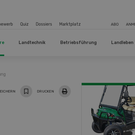
bewerb
Quiz
Dossiers
Marktplatz
ABO
ANM
re
Landtechnik
Betriebsführung
Landleben
rung
EICHERN
DRUCKEN