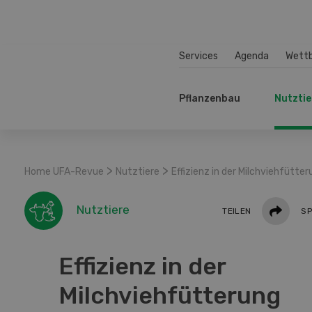
Services
Agenda
Wett
Pflanzenbau
Nutztie
>
>
Home UFA-Revue
Nutztiere
Effizienz in der Milchviehfütte
Teilen
Nutztiere
TEILEN
SP
Effizienz in der
Milchviehfütterung