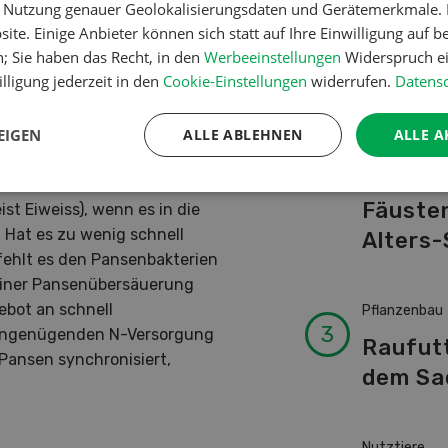
er Nutzung genauer Geolokalisierungsdaten und Gerätemerkmale. I
Schwei
ite. Einige Anbieter können sich statt auf Ihre Einwilligung auf b
Kuhnam
n; Sie haben das Recht, in den
Werbeeinstellungen
Widerspruch ei
von A-
lligung jederzeit in den
Cookie-Einstellungen
widerrufen.
Datensc
EIGEN
ALLE ABLEHNEN
ALLE A
Betriebsführ
Ressour
Fäusten
st Eiweiss), wenn es in die
 Hat es zu wenig schnell
Alters-
 fehlt es den Pansenbakterien
 einer Pansenübersäuerung
gebot an schnell
Pflanzenbau
 ungenügenden N-Versorgung
Raufut
Pansen synchronisiert,
dem Sa
Nutztiere