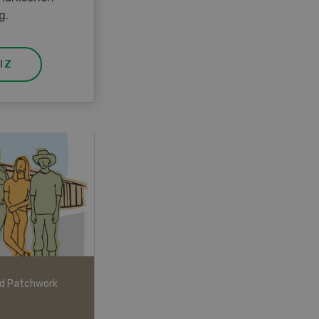
g.
IZ
nd Patchwork
Start-up