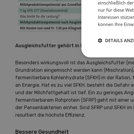
einschließlich d
nur für diese Webs
Interessen stütze
können Ihre Einwi
DETAILS ANZ
Ausgleichsfutter gehört in Mischung
Besonders wirkungsvoll ist das Ausgleichsfutter (mei
Grundration eingemischt werden kann (Mischration).
fermentierbare Kohlenhydrate (SFKH) in der Ration,
an Energie. Hat es zu viel SFKH, besteht die Gefahr
und der Milchfettgehalt ist tief. Ein zu geringes An
fermentierbarem Rohprotein (SFRP) geht mit einer
der Pansenbakterien einher. Sind SFRP und SFKH im 
resultiert die höchste Effizienz.
Bessere Gesundheit