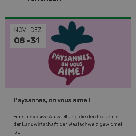
NOV
JAN
19
-
28
Fachkurs Aquakultur
Sind Sie in der Fischzucht tätig oder
interessieren Sie sich für das Thema? In
diesem Fall ist unser FBA-Weiterbildungskurs