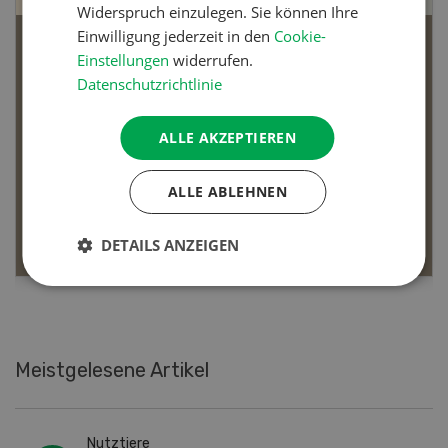
Widerspruch einzulegen. Sie können Ihre
Einwilligung jederzeit in den
Cookie-
Bio-Artikel
Einstellungen
widerrufen.
Datenschutzrichtlinie
ALLE AKZEPTIEREN
Dossier Bio-Artikel
ALLE ABLEHNEN
MEHR ERFAHREN
DETAILS ANZEIGEN
Meistgelesene Artikel
Nutztiere