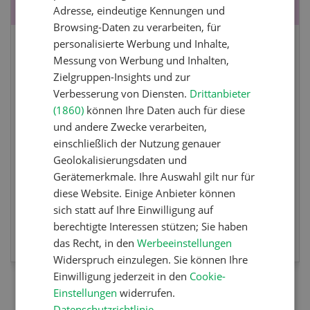
Adresse, eindeutige Kennungen und
Browsing-Daten zu verarbeiten, für
personalisierte Werbung und Inhalte,
Fachkurs Aquakultur
Messung von Werbung und Inhalten,
Zielgruppen-Insights und zur
Sind Sie in der Fischzucht tätig oder
Verbesserung von Diensten.
Drittanbieter
interessieren Sie sich für das Thema? In
(1860)
können Ihre Daten auch für diese
diesem Fall ist unser FBA-Weiterbildungskurs
und andere Zwecke verarbeiten,
einschließlich der Nutzung genauer
die perfekte Wahl für Sie. Der Abschluss lässt
Geolokalisierungsdaten und
sich mit einem Praktikum zum fachbezogenen,
Gerätemerkmale. Ihre Auswahl gilt nur für
berufsunabhängigen Ausweis erweitern.
diese Website. Einige Anbieter können
sich statt auf Ihre Einwilligung auf
berechtigte Interessen stützen; Sie haben
MEHR ZUR VERANSTALTUNG
das Recht, in den
Werbeeinstellungen
Widerspruch einzulegen. Sie können Ihre
Einwilligung jederzeit in den
Cookie-
Einstellungen
widerrufen.
Datenschutzrichtlinie