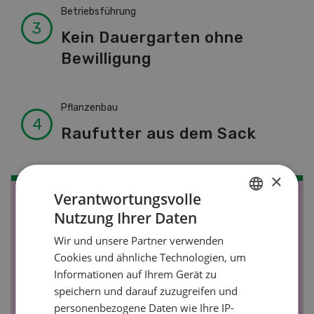
Betriebsführung
Kein Dauergarten ohne
Bewilligung
Pflanzenbau
Raufutter aus dem Sack
×
Verantwortungsvolle
NOV
JAN
Nutzung Ihrer Daten
GERMAN
19
-
28
Wir und unsere Partner verwenden
FRENCH
Cookies und ähnliche Technologien, um
Informationen auf Ihrem Gerät zu
speichern und darauf zuzugreifen und
personenbezogene Daten wie Ihre IP-