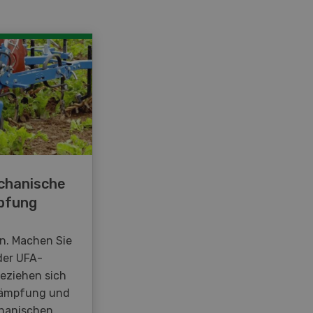
chanische
pfung
en. Machen Sie
der UFA-
beziehen sich
kämpfung und
hanischen