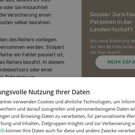
ier Landwirtschaft im
de oder sie missachtet
awandel
Dossier Juristis
 die Versicherung einen
Personen in der
osten selber bezahlen.
uf den Schweizer Pflanzenbau
Landwirtschaft
ie Tierhaltung zukommt und
ch die Schweizer
en des Reiters vorliegen,
irtschaft gegen Hitze,
Was eine Änderung d
enheit und Extremwetter
für den Betrieb bede
übernommen werden. Stolpert
zen kann.
sie Sinn macht.
iter ein Fehler passiert ist,
es Reiters bezahlt. In diesem
MEHR ERFAHREN
MEHR ERF
rdebesitzers oder einer
Die Teilnahme an
ll als Sonderrisiko in die
ngsvolle Nutzung Ihrer Daten
artner verwenden Cookies und ähnliche Technologien, um Inform
Meistgelesene Artik
peichern und darauf zuzugreifen und personenbezogene Daten wie
ngen und Browsing-Daten zu verarbeiten, für personalisierte Wer
ung und Inhalten, Zielgruppen-Insights und zur Verbesserung v
Nutztiere
60)
können Ihre Daten auch für diese und andere Zwecke verarbei