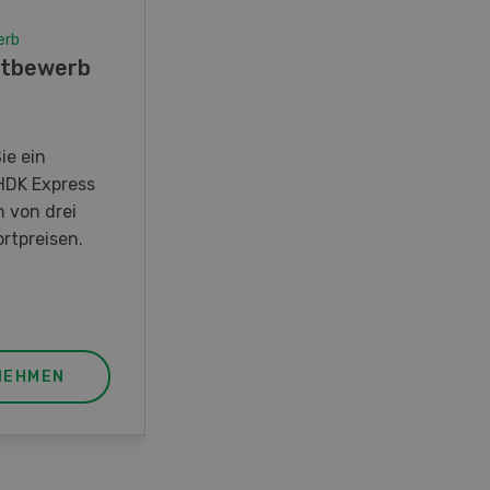
erb
Wettbewerb
tbewerb
Fotorätsel 07-08/26
Gewinnen Sie eines von fünf
LANDI Taschenmessern
ie ein
HDK Express
n von drei
rtpreisen.
NEHMEN
JETZT TEILNEHMEN