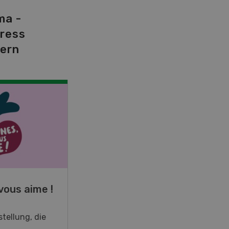
ma -
tress
dern
NOV
JAN
19
-
28
vous aime !
Fachkurs Aquakultur
tellung, die
Sind Sie in der Fischzucht tätig