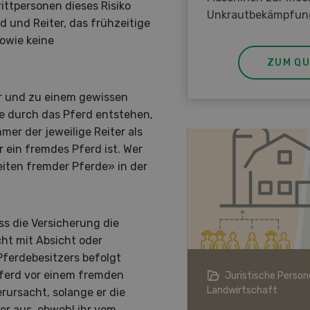
ittpersonen dieses Risiko
Unkrautbekämpfun
d und Reiter, das frühzeitige
owie keine
ZUM QU
tier und zu einem gewissen
e durch das Pferd entstehen,
er der jeweilige Reiter als
 ein fremdes Pferd ist. Wer
eiten fremder Pferde» in der
s die Versicherung die
ht mit Absicht oder
Pferdebesitzers befolgt
Pferd vor einem fremden
ndwirtschaft im Klimawandel
Juristische Persone
Landwirtschaft
rursacht, solange er die
ber aus, obwohl ihr vom