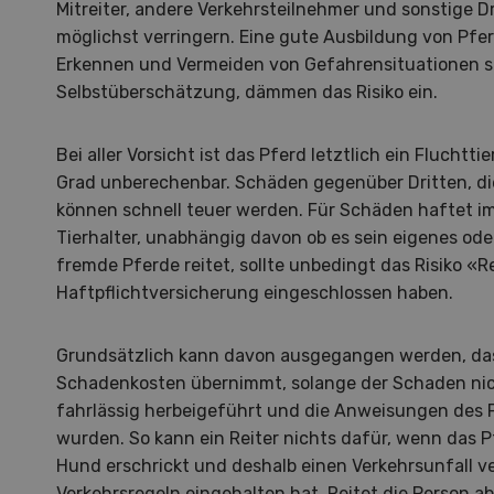
Mitreiter, andere Verkehrsteilnehmer und sonstige Dr
möglichst verringern. Eine gute Ausbildung von Pfer
Erkennen und Vermeiden von Gefahrensituationen s
Selbstüberschätzung, dämmen das Risiko ein.
Bei aller Vorsicht ist das Pferd letztlich ein Flucht
Grad unberechenbar. Schäden gegenüber Dritten, di
können schnell teuer werden. Für Schäden haftet imm
Tierhalter, unabhängig davon ob es sein eigenes oder
fremde Pferde reitet, sollte unbedingt das Risiko «R
Haftpflichtversicherung eingeschlossen haben.
Grundsätzlich kann davon ausgegangen werden, das
Schadenkosten übernimmt, solange der Schaden nic
fahrlässig herbeigeführt und die Anweisungen des 
wurden. So kann ein Reiter nichts dafür, wenn das 
Hof in neuer Hand
La
Hund erschrickt und deshalb einen Verkehrsunfall ve
Verkehrsregeln eingehalten hat. Reitet die Person a