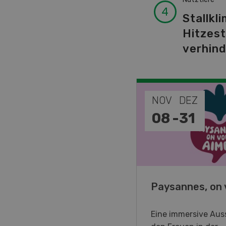
Stallkli
Hitzes
verhin
EP
NOV
DEZ
-
11
08
-
31
o Days 2026
Paysannes, on 
eller Forstmaschinen laden
Eine immersive Auss