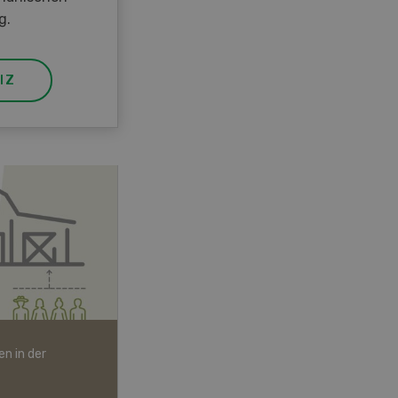
g.
IZ
n in der
Bio-Artikel