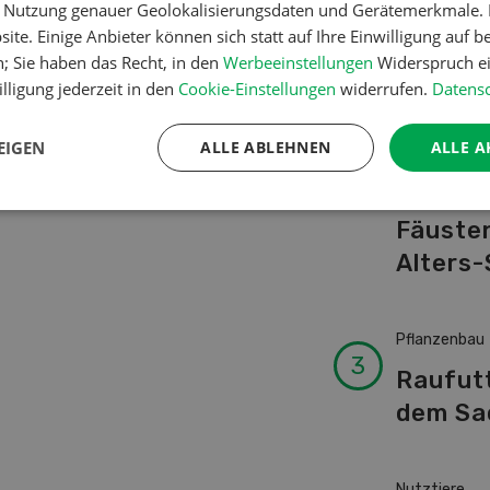
er Nutzung genauer Geolokalisierungsdaten und Gerätemerkmale. I
Schwei
ite. Einige Anbieter können sich statt auf Ihre Einwilligung auf b
Kuhnam
n; Sie haben das Recht, in den
Werbeeinstellungen
Widerspruch ei
von A-
lligung jederzeit in den
Cookie-Einstellungen
widerrufen.
Datensc
EIGEN
ALLE ABLEHNEN
ALLE A
Betriebsführ
Ressour
Fäusten
Alters-
Pflanzenbau
Raufut
dem Sa
Nutztiere