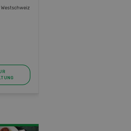
oder interessieren Sie sich für
r Westschweiz
das Thema? In diesem Fall ist
unser FBA-Weiterbildungskurs
die perfekte Wahl für Sie. Der
Abschluss lässt sich mit einem
Praktikum zum fachbezogenen,
berufsunabhängigen Ausweis
erweitern.
UR
MEHR ZUR
LTUNG
VERANSTALTUNG