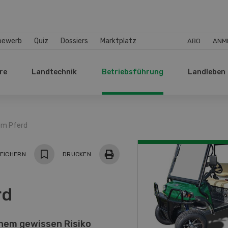
bewerb
Quiz
Dossiers
Marktplatz
ABO
ANM
re
Landtechnik
Betriebsführung
Landleben
em Pferd
EICHERN
DRUCKEN
rd
inem gewissen Risiko