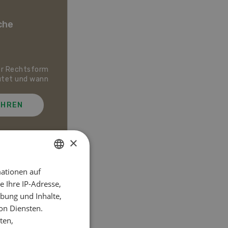
che
er Rechtsform
Dossier Bio-Artikel
utet und wann
AHREN
MEHR ERFAHREN
×
ationen auf
GERMAN
el
 Ihre IP-Adresse,
FRENCH
bung und Inhalte,
on Diensten.
ten,