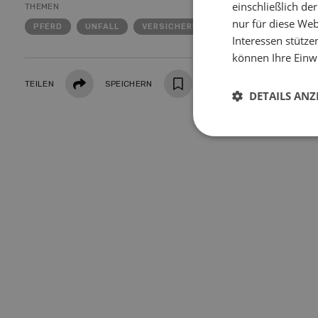
einschließlich d
THEMEN
nur für diese Webs
PFERD
UNFALL
VERSICHERUNG
Interessen stütze
können Ihre Einwi
Teilen
TEILEN
SPEICHERN
DRUCKEN
DETAILS ANZ