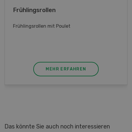
Poulet mit Spinat-Dörrtomaten-
Rahmsauce
Poulet mit Spinat-Dörrtomaten-Rahmsauce
(Gut zu wissen: Bandnudeln mit etwas
geschmolzener Butter und Pfeffer verfeinern).
MEHR ERFAHREN
Das könnte Sie auch noch interessieren