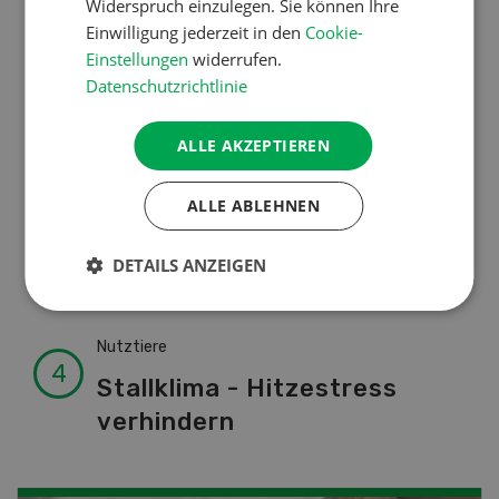
Widerspruch einzulegen. Sie können Ihre
Einwilligung jederzeit in den
Cookie-
Einstellungen
widerrufen.
Betriebsführung
Datenschutzrichtlinie
Ressourcen: Mit Fäusten
ALLE AKZEPTIEREN
gegen die Alters-Sichtigkeit
ALLE ABLEHNEN
Pflanzenbau
DETAILS ANZEIGEN
Raufutter aus dem Sack
Nutztiere
Stallklima - Hitzestress
verhindern