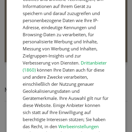
Informationen auf Ihrem Gerät zu
speichern und darauf zuzugreifen und
personenbezogene Daten wie Ihre IP-
Adresse, eindeutige Kennungen und
Dossier Bio-Artikel
Browsing-Daten zu verarbeiten, für
personalisierte Werbung und Inhalte,
MEHR ERFAHREN
Messung von Werbung und Inhalten,
Zielgruppen-Insights und zur
Verbesserung von Diensten.
Drittanbieter
(1860)
können Ihre Daten auch für diese
und andere Zwecke verarbeiten,
einschließlich der Nutzung genauer
Meistgelesene Artikel
Geolokalisierungsdaten und
Gerätemerkmale. Ihre Auswahl gilt nur für
diese Website. Einige Anbieter können
Nutztiere
sich statt auf Ihre Einwilligung auf
berechtigte Interessen stützen; Sie haben
Schweizer Kuhnamen: Liste
das Recht, in den
Werbeeinstellungen
von A-Z