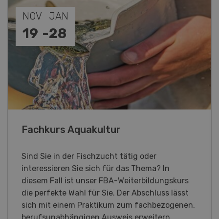
SEP
26
-
27
Blick hinter die Kulissen
Am Samstag, 26. und Sonntag, 27. September
2026 öffnet Rapid am Produktionsstandort
Killwangen zum Jubiläum seine Türen.