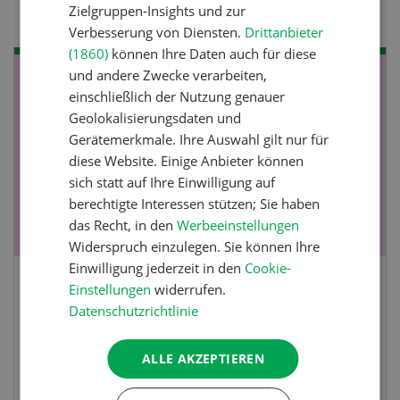
Zielgruppen-Insights und zur
Verbesserung von Diensten.
Drittanbieter
(1860)
können Ihre Daten auch für diese
und andere Zwecke verarbeiten,
NOV
JAN
einschließlich der Nutzung genauer
19
-
28
Geolokalisierungsdaten und
Gerätemerkmale. Ihre Auswahl gilt nur für
diese Website. Einige Anbieter können
sich statt auf Ihre Einwilligung auf
berechtigte Interessen stützen; Sie haben
das Recht, in den
Werbeeinstellungen
Widerspruch einzulegen. Sie können Ihre
Einwilligung jederzeit in den
Cookie-
Einstellungen
widerrufen.
Fachkurs Aquakultur
Datenschutzrichtlinie
Sind Sie in der Fischzucht tätig oder
ALLE AKZEPTIEREN
interessieren Sie sich für das Thema? In
diesem Fall ist unser FBA-Weiterbildungskurs