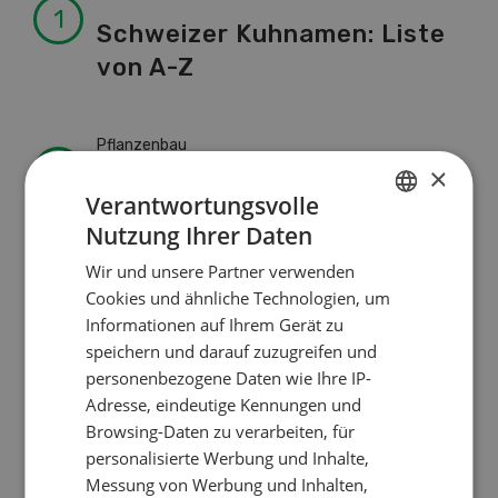
Schweizer Kuhnamen: Liste
von A-Z
Pflanzenbau
×
Erst das Ziel, dann die
Verantwortungsvolle
Zwischenfrucht
Nutzung Ihrer Daten
GERMAN
Wir und unsere Partner verwenden
FRENCH
Cookies und ähnliche Technologien, um
Betriebsführung
Informationen auf Ihrem Gerät zu
Kein Dauergarten ohne
speichern und darauf zuzugreifen und
Bewilligung
personenbezogene Daten wie Ihre IP-
Adresse, eindeutige Kennungen und
Browsing-Daten zu verarbeiten, für
Pflanzenbau
personalisierte Werbung und Inhalte,
Messung von Werbung und Inhalten,
Raufutter aus dem Sack