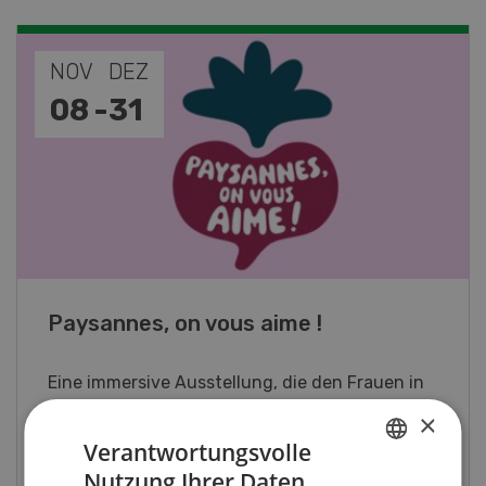
NOV
DEZ
08
-
31
Paysannes, on vous aime !
Eine immersive Ausstellung, die den Frauen in
der Landwirtschaft der Westschweiz gewidmet
×
ist.
Verantwortungsvolle
Nutzung Ihrer Daten
GERMAN