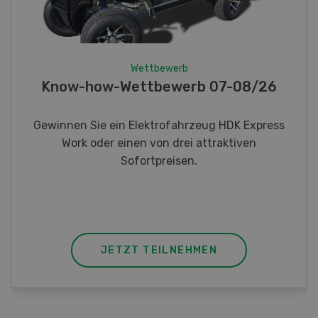
Wettbewerb
Wettbewer
ow-how-Wettbewerb 07-08/26
Fotorä
nen Sie ein Elektrofahrzeug HDK Express
Gewinnen 
Work oder einen von drei attraktiven
Taschenm
Sofortpreisen.
JETZT TEILNEHMEN