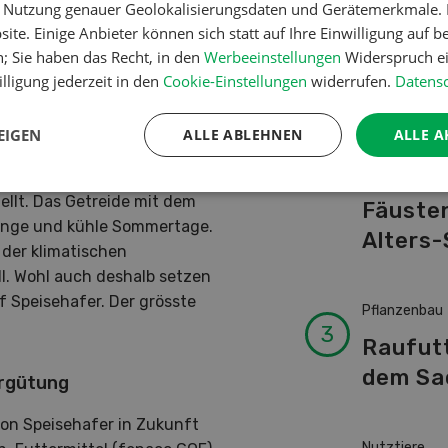
sche
er Nutzung genauer Geolokalisierungsdaten und Gerätemerkmale. I
Schwei
ite. Einige Anbieter können sich statt auf Ihre Einwilligung auf b
Kuhnam
r Linie aus Importen. Jährlich
n; Sie haben das Recht, in den
Werbeeinstellungen
Widerspruch ei
von A-
aus Finnland, Deutschland,
lligung jederzeit in den
Cookie-Einstellungen
widerrufen.
Datensc
ndwirtschaft spielt das
1700 Hektaren eine
EIGEN
ALLE ABLEHNEN
ALLE A
Betriebsführ
g Ansprüche an den Boden
Ressour
e Fruchtfolgekrankheiten –
ellt. Das Getreide mit dem
Fäusten
ange und kühle Sommertage.
Alters-
der klimatischen
l. Wohl auch deshalb setzen
 Speisehafer. Der grösste
Pflanzenbau
Raufut
dem Sa
ergütung
von Speisehafer in Zukunft
Nutztiere