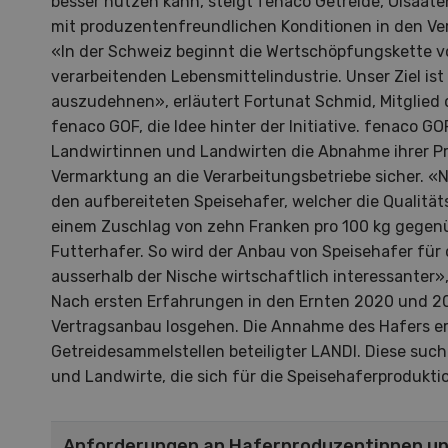
besser nutzen kann, steigt fenaco Getreide, Ölsaate
mit produzentenfreundlichen Konditionen in den Ve
«In der Schweiz beginnt die Wertschöpfungskette v
verarbeitenden Lebensmittelindustrie. Unser Ziel ist 
auszudehnen», erläutert Fortunat Schmid, Mitglied 
fenaco GOF, die Idee hinter der Initiative. fenaco GO
Landwirtinnen und Landwirten die Abnahme ihrer Pro
Vermarktung an die Verarbeitungsbetriebe sicher. «
S
den aufbereiteten Speisehafer, welcher die Qualitätsr
einem Zuschlag von zehn Franken pro 100 kg gegenü
10
Futterhafer. So wird der Anbau von Speisehafer für
ausserhalb der Nische wirtschaftlich interessanter»
Nach ersten Erfahrungen in den Ernten 2020 und 20
Vertragsanbau losgehen. Die Annahme des Hafers er
Getreidesammelstellen beteiligter LANDI. Diese suc
Dem
und Landwirte, die sich für die Speisehaferproduktio
Die K
Anforderungen an Haferproduzentinnen u