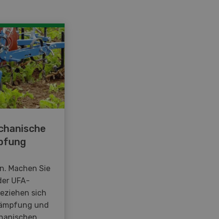
chanische
pfung
en. Machen Sie
der UFA-
beziehen sich
kämpfung und
hanischen