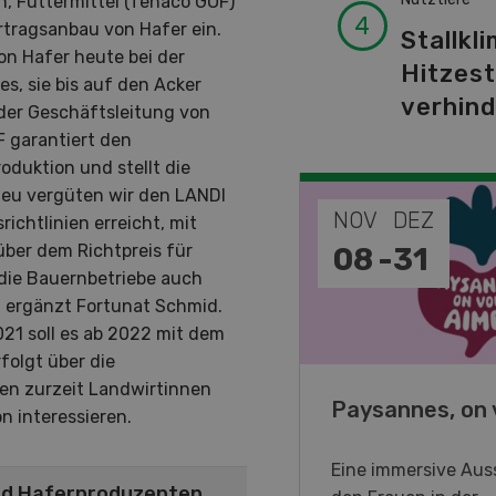
n, Futtermittel (fenaco GOF)
rtragsanbau von Hafer ein.
Stallkli
on Hafer heute bei der
Hitzes
es, sie bis auf den Acker
verhin
der Geschäftsleitung von
F garantiert den
duktion und stellt die
Neu vergüten wir den LANDI
EP
NOV
DEZ
ichtlinien erreicht, mit
ber dem Richtpreis für
-
11
08
-
31
 die Bauernbetriebe auch
, ergänzt Fortunat Schmid.
21 soll es ab 2022 mit dem
folgt über die
hen zurzeit Landwirtinnen
o Days 2026
Paysannes, on 
n interessieren.
eller Forstmaschinen laden
Eine immersive Auss
nd Haferproduzenten