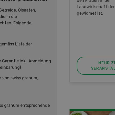
en DemoDays 2026 nach
den Frauen in der
isbach zu Live-
Landwirtschaft de
etreide, Ölsaaten,
nstrationen und der CH-
gewidmet ist.
ie in die
ere des neuen 8-Rad-
öchten. Folgende
rders ein.
gemäss Liste der
e Garantie inkl. Anmeldung
MEHR ZUR
MEHR Z
reinbarung)
VERANSTALTUNG
VERANSTA
r von swiss granum,
ss granum entsprechende