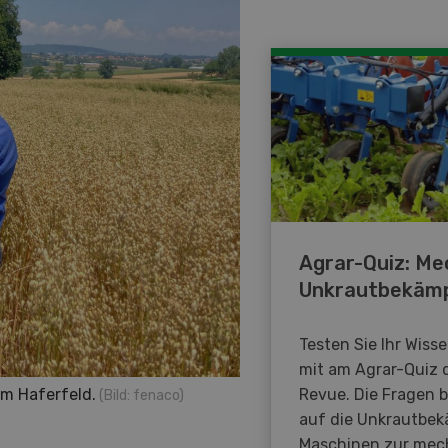
Agrar-Quiz: Me
Unkrautbekäm
Testen Sie Ihr Wiss
mit am Agrar-Quiz 
Revue. Die Fragen 
m Haferfeld.
(Bild: fenaco)
auf die Unkrautbe
Maschinen zur mec