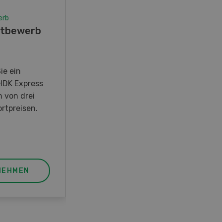
erb
Wettbewerb
tbewerb
Fotorätsel 07-08/26
Gewinnen Sie eines von fünf
LANDI Taschenmessern
ie ein
HDK Express
n von drei
rtpreisen.
NEHMEN
JETZT TEILNEHMEN