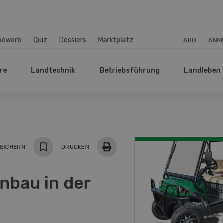
bewerb
Quiz
Dossiers
Marktplatz
ABO
ANM
re
Landtechnik
Betriebsführung
Landleben
EICHERN
DRUCKEN
nbau in der