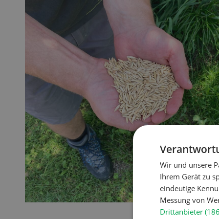
Doss
Klim
Hof in neuer Hand
Was a
und d
Betriebsleiterinnen und
wie si
Betriebsleiter zeigen, wie sie ihren
Landw
Betrieb nach der Übernahme
Trock
weiterentwickeln.
schüt
MEHR ERFAHREN
Verantwortu
Wir und unsere P
Ihrem Gerät zu s
eindeutige Kennu
Messung von Werb
Drittanbieter (18