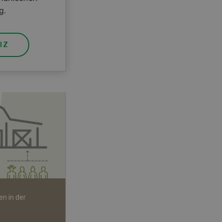
g.
IZ
n in der
Bio-Artikel