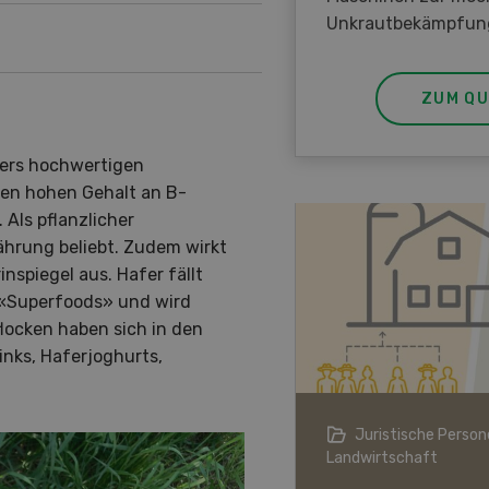
Unkrautbekämpfun
ZUM QU
ders hochwertigen
inen hohen Gehalt an B-
Als pflanzlicher
nährung beliebt. Zudem wirkt
nspiegel aus. Hafer fällt
r «Superfoods» und wird
ocken haben sich in den
nks, Haferjoghurts,
ndwirtschaft im Klimawandel
Juristische Persone
Landwirtschaft