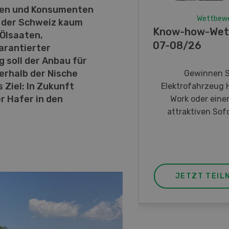
nnen und Konsumenten
Wettbew
n der Schweiz kaum
Know-how-Wet
Ölsaaten,
07-08/26
arantierter
soll der Anbau für
erhalb der Nische
Gewinnen S
 Ziel: In Zukunft
Elektrofahrzeug 
r Hafer in den
Work oder eine
attraktiven Sofo
JETZT TEIL