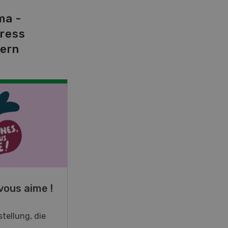
ma -
tress
dern
NOV
JAN
19
-
28
vous aime !
Fachkurs Aquakultur
tellung, die
Sind Sie in der Fischzucht tätig