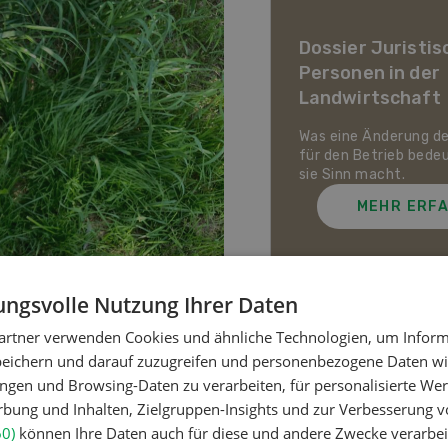
ier Landwirtschaft im
awandel
Dossier Juristis
Personen in der
uf den Schweizer Pflanzenbau
Landwirtschaft
ie Tierhaltung zukommt und
ch die Schweizer
irtschaft gegen Hitze,
Was eine Änderung d
enheit und Extremwetter
für den Betrieb bede
zen kann.
sie Sinn macht.
MEHR ERFAHREN
MEHR ERF
ngsvolle Nutzung Ihrer Daten
artner verwenden Cookies und ähnliche Technologien, um Inform
Meistgelesene Artik
peichern und darauf zuzugreifen und personenbezogene Daten wie
ngen und Browsing-Daten zu verarbeiten, für personalisierte Wer
ung und Inhalten, Zielgruppen-Insights und zur Verbesserung v
Nutztiere
60)
können Ihre Daten auch für diese und andere Zwecke verarbei