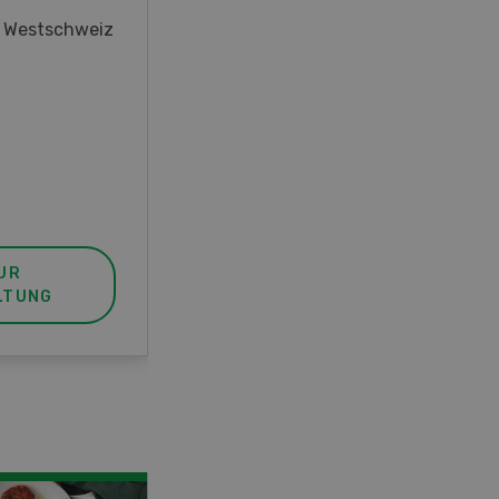
oder interessieren Sie sich für
r Westschweiz
das Thema? In diesem Fall ist
unser FBA-Weiterbildungskurs
die perfekte Wahl für Sie. Der
Abschluss lässt sich mit einem
Praktikum zum fachbezogenen,
berufsunabhängigen Ausweis
erweitern.
UR
MEHR ZUR
LTUNG
VERANSTALTUNG