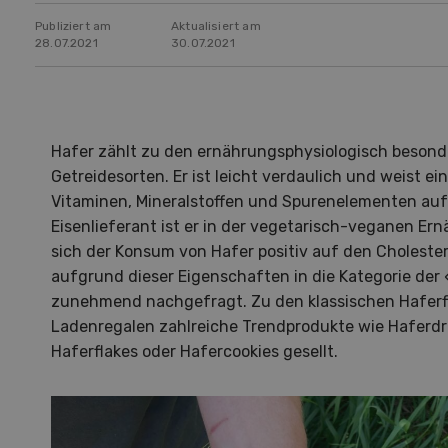
Publiziert am
Aktualisiert am
28.07.2021
30.07.2021
Hafer zählt zu den ernährungsphysiologisch beson
Getreidesorten. Er ist leicht verdaulich und weist e
Vitaminen, Mineralstoffen und Spurenelementen auf. 
Eisenlieferant ist er in der vegetarisch-veganen Er
sich der Konsum von Hafer positiv auf den Cholesteri
aufgrund dieser Eigenschaften in die Kategorie de
zunehmend nachgefragt. Zu den klassischen Haferfl
Ladenregalen zahlreiche Trendprodukte wie Haferdri
Haferflakes oder Hafercookies gesellt.
Hof in neuer Hand
La