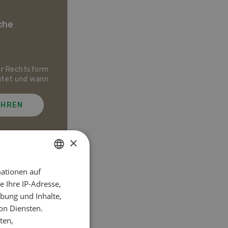
che
er Rechtsform
Dossier Bio-Artikel
utet und wann
AHREN
MEHR ERFAHREN
×
ationen auf
GERMAN
el
 Ihre IP-Adresse,
FRENCH
bung und Inhalte,
on Diensten.
ten,