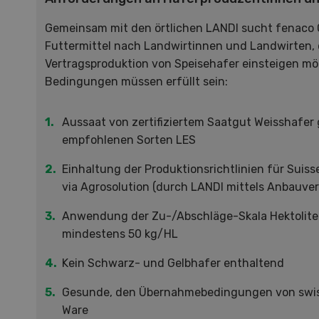
zu d
Wiedl
Gemeinsam mit den örtlichen LANDI sucht fenaco G
Demo
Futtermittel nach Landwirtinnen und Landwirten, d
Premi
Vertragsproduktion von Speisehafer einsteigen m
Forwa
Bedingungen müssen erfüllt sein:
Aussaat von zertifiziertem Saatgut Weisshafer 
empfohlenen Sorten LES
Einhaltung der Produktionsrichtlinien für Suiss
via Agrosolution (durch LANDI mittels Anbauve
Anwendung der Zu-/Abschläge-Skala Hektolite
mindestens 50 kg/HL
Kein Schwarz- und Gelbhafer enthaltend
Gesunde, den Übernahmebedingungen von swi
Ware