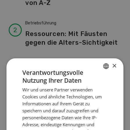
von A-Z
Betriebsführung
Ressourcen: Mit Fäusten
gegen die Alters-Sichtigkeit
Pflanzenbau
×
Verantwortungsvolle
Raufutter aus dem Sack
Nutzung Ihrer Daten
GERMAN
Wir und unsere Partner verwenden
FRENCH
Nutztiere
Cookies und ähnliche Technologien, um
Informationen auf Ihrem Gerät zu
Stallklima - Hitzestress
speichern und darauf zuzugreifen und
verhindern
personenbezogene Daten wie Ihre IP-
Adresse, eindeutige Kennungen und