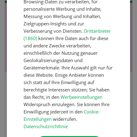
Browsing-Daten zu verarbeiten, für
personalisierte Werbung und Inhalte,
NOV
JAN
Messung von Werbung und Inhalten,
19
-
28
Zielgruppen-Insights und zur
Verbesserung von Diensten.
Drittanbieter
(1860)
können Ihre Daten auch für diese
und andere Zwecke verarbeiten,
einschließlich der Nutzung genauer
Geolokalisierungsdaten und
Gerätemerkmale. Ihre Auswahl gilt nur für
diese Website. Einige Anbieter können
sich statt auf Ihre Einwilligung auf
Fachkurs Aquakultur
berechtigte Interessen stützen; Sie haben
das Recht, in den
Werbeeinstellungen
Sind Sie in der Fischzucht tätig oder
Widerspruch einzulegen. Sie können Ihre
interessieren Sie sich für das Thema? In
Einwilligung jederzeit in den
Cookie-
diesem Fall ist unser FBA-Weiterbildungskurs
Einstellungen
widerrufen.
die perfekte Wahl für Sie. Der Abschluss lässt
Datenschutzrichtlinie
sich mit einem Praktikum zum fachbezogenen,