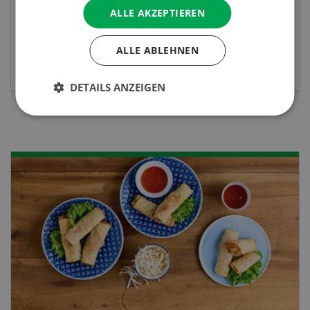
berufsunabhängigen Ausweis erweitern.
ALLE AKZEPTIEREN
ALLE ABLEHNEN
MEHR ZUR VERANSTALTUNG
DETAILS ANZEIGEN