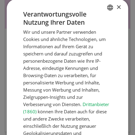
×
Verantwortungsvolle
Nutzung Ihrer Daten
GERMAN
Wir und unsere Partner verwenden
FRENCH
Cookies und ähnliche Technologien, um
 !
Fachkurs Aquakultur
Informationen auf Ihrem Gerät zu
speichern und darauf zuzugreifen und
e den Frauen in
Sind Sie in der Fischzucht tätig od
personenbezogene Daten wie Ihre IP-
chweiz gewidmet
interessieren Sie sich für das The
Adresse, eindeutige Kennungen und
diesem Fall ist unser FBA-Weiterb
Browsing-Daten zu verarbeiten, für
die perfekte Wahl für Sie. Der Absc
personalisierte Werbung und Inhalte,
sich mit einem Praktikum zum fa
Messung von Werbung und Inhalten,
berufsunabhängigen Ausweis erwe
Zielgruppen-Insights und zur
Verbesserung von Diensten.
Drittanbieter
(1860)
können Ihre Daten auch für diese
ALTUNG
MEHR ZUR VERANSTAL
und andere Zwecke verarbeiten,
einschließlich der Nutzung genauer
Geolokalisierungsdaten und