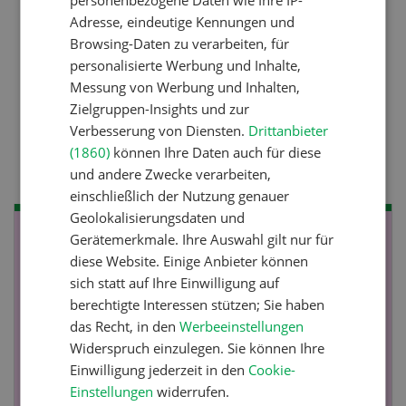
personenbezogene Daten wie Ihre IP-
Adresse, eindeutige Kennungen und
Raufutter aus dem Sack
Browsing-Daten zu verarbeiten, für
personalisierte Werbung und Inhalte,
Messung von Werbung und Inhalten,
Nutztiere
Zielgruppen-Insights und zur
Stallklima - Hitzestress
Verbesserung von Diensten.
Drittanbieter
verhindern
(1860)
können Ihre Daten auch für diese
und andere Zwecke verarbeiten,
einschließlich der Nutzung genauer
Geolokalisierungsdaten und
Gerätemerkmale. Ihre Auswahl gilt nur für
NOV
JAN
diese Website. Einige Anbieter können
19
-
28
sich statt auf Ihre Einwilligung auf
berechtigte Interessen stützen; Sie haben
das Recht, in den
Werbeeinstellungen
Widerspruch einzulegen. Sie können Ihre
Einwilligung jederzeit in den
Cookie-
Einstellungen
widerrufen.