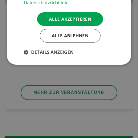
Datenschutzrichtlinie
Fachkurs Aquakultur
ALLE AKZEPTIEREN
Sind Sie in der Fischzucht tätig oder
ALLE ABLEHNEN
interessieren Sie sich für das Thema? In
diesem Fall ist unser FBA-Weiterbildungskurs
DETAILS ANZEIGEN
die perfekte Wahl für Sie. Der Abschluss lässt
sich mit einem Praktikum zum fachbezogenen,
berufsunabhängigen Ausweis erweitern.
MEHR ZUR VERANSTALTUNG