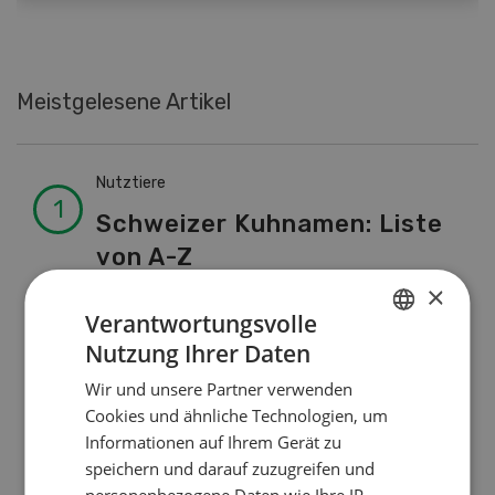
Meistgelesene Artikel
Nutztiere
Schweizer Kuhnamen: Liste
von A-Z
×
Verantwortungsvolle
Betriebsführung
Nutzung Ihrer Daten
GERMAN
Ressourcen: Mit Fäusten
Wir und unsere Partner verwenden
FRENCH
gegen die Alters-Sichtigkeit
Cookies und ähnliche Technologien, um
Informationen auf Ihrem Gerät zu
speichern und darauf zuzugreifen und
Pflanzenbau