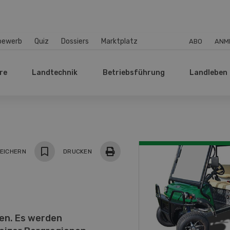
bewerb
Quiz
Dossiers
Marktplatz
ABO
ANM
re
Landtechnik
Betriebsführung
Landleben
EICHERN
DRUCKEN
en. Es werden