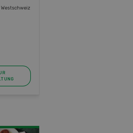
oder interessieren Sie sich für
r Westschweiz
das Thema? In diesem Fall ist
unser FBA-Weiterbildungskurs
die perfekte Wahl für Sie. Der
Abschluss lässt sich mit einem
Praktikum zum fachbezogenen,
berufsunabhängigen Ausweis
erweitern.
UR
MEHR ZUR
LTUNG
VERANSTALTUNG