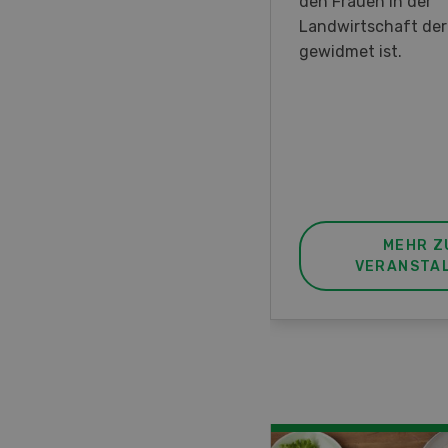
en DemoDays 2026 nach
den Frauen in der
isbach zu Live-
Landwirtschaft de
nstrationen und der CH-
gewidmet ist.
ere des neuen 8-Rad-
rders ein.
MEHR ZUR
MEHR Z
VERANSTALTUNG
VERANSTA