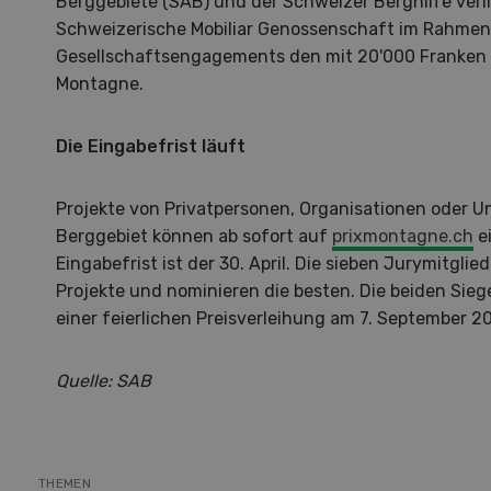
Berggebiete (SAB) und der Schweizer Berghilfe verli
Schweizerische Mobiliar Genossenschaft im Rahmen
Gesellschaftsengagements den mit 20'000 Franken d
Montagne.
Die Eingabefrist läuft
Projekte von Privatpersonen, Organisationen oder
Berggebiet können ab sofort auf
prixmontagne.ch
e
Eingabefrist ist der 30. April. Die sieben Jurymitgli
Projekte und nominieren die besten. Die beiden Sie
einer feierlichen Preisverleihung am 7. September 2
Quelle: SAB
Hof in neuer Hand
La
THEMEN