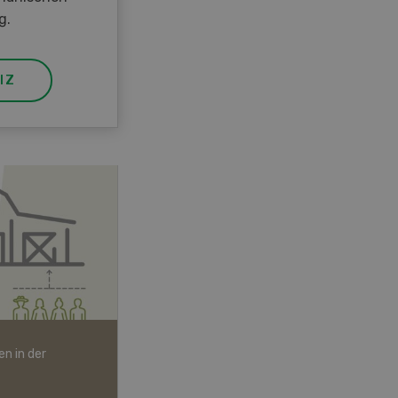
g.
IZ
n in der
Bio-Artikel