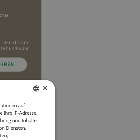
che
er Rechtsform
Dossier Bio-Artikel
utet und wann
AHREN
MEHR ERFAHREN
×
ationen auf
GERMAN
el
 Ihre IP-Adresse,
FRENCH
bung und Inhalte,
on Diensten.
ten,