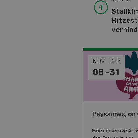
Stallkli
Hitzes
verhin
EP
NOV
DEZ
-
11
08
-
31
o Days 2026
Paysannes, on 
eller Forstmaschinen laden
Eine immersive Auss