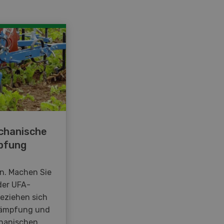
chanische
pfung
en. Machen Sie
der UFA-
beziehen sich
kämpfung und
hanischen