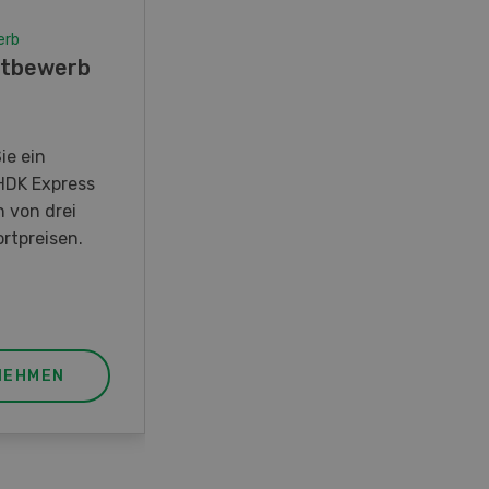
erb
Wettbewerb
tbewerb
Fotorätsel 07-08/26
Gewinnen Sie eines von fünf
LANDI Taschenmessern
ie ein
HDK Express
n von drei
rtpreisen.
NEHMEN
JETZT TEILNEHMEN