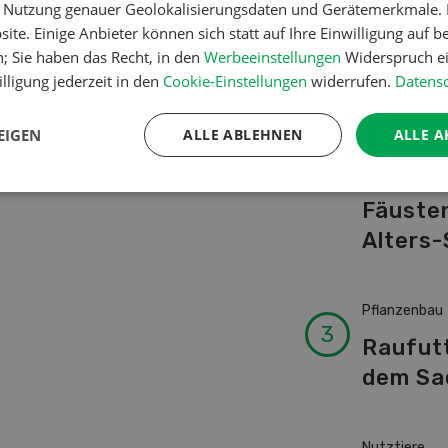
er Nutzung genauer Geolokalisierungsdaten und Gerätemerkmale. I
Schwei
ite. Einige Anbieter können sich statt auf Ihre Einwilligung auf b
Kuhnam
n; Sie haben das Recht, in den
Werbeeinstellungen
Widerspruch ei
von A-
lligung jederzeit in den
Cookie-Einstellungen
widerrufen.
Datensc
EIGEN
ALLE ABLEHNEN
ALLE A
Betriebsführ
Ressour
Fäusten
Alters-
Pflanzenbau
Raufut
dem Sa
Nutztiere