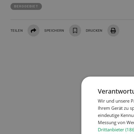
Doss
BERGGEBIET
Klim
Hof in neuer Hand
Was a
Teilen
und d
TEILEN
SPEICHERN
DRUCKEN
Betriebsleiterinnen und
wie si
Betriebsleiter zeigen, wie sie ihren
Landw
Betrieb nach der Übernahme
Trock
weiterentwickeln.
schüt
MEHR ERFAHREN
Verantwortu
Wir und unsere P
Ihrem Gerät zu s
eindeutige Kennu
Messung von Werb
Drittanbieter (18