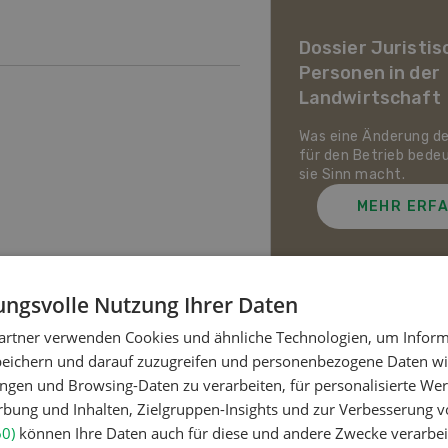
ier Landwirtschaft im
awandel
Dossier Juristis
Personen in der
uf den Schweizer Pflanzenbau
Landwirtschaft
ie Tierhaltung zukommt und
ch die Schweizer
irtschaft gegen Hitze,
Was eine Änderung d
enheit und Extremwetter
für den Betrieb bede
zen kann.
sie Sinn macht.
MEHR ERFAHREN
MEHR ERF
ngsvolle Nutzung Ihrer Daten
artner verwenden Cookies und ähnliche Technologien, um Inform
Meistgelesene Artik
peichern und darauf zuzugreifen und personenbezogene Daten wie
ngen und Browsing-Daten zu verarbeiten, für personalisierte Wer
ung und Inhalten, Zielgruppen-Insights und zur Verbesserung v
Nutztiere
60)
können Ihre Daten auch für diese und andere Zwecke verarbei