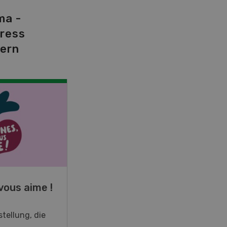
ma -
tress
dern
NOV
JAN
19
-
28
vous aime !
Fachkurs Aquakultur
tellung, die
Sind Sie in der Fischzucht tätig