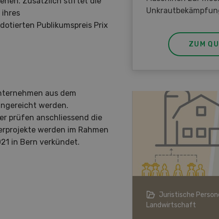
ehen. Zusätzlich stiftet die
Unkrautbekämpfun
 ihres
otierten Publikumspreis Prix
ZUM QU
 Unternehmen aus dem
ingereicht werden.
eder prüfen anschliessend die
gerprojekte werden im Rahmen
021 in Bern verkündet.
ndwirtschaft im Klimawandel
Juristische Persone
Landwirtschaft