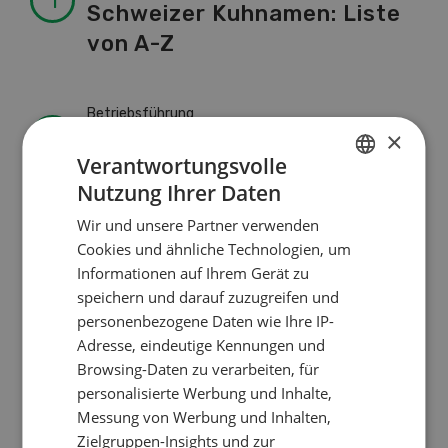
Schweizer Kuhnamen: Liste
von A-Z
Betriebsführung
×
Ressourcen: Mit Fäusten
Verantwortungsvolle
gegen die Alters-Sichtigkeit
Nutzung Ihrer Daten
GERMAN
Wir und unsere Partner verwenden
FRENCH
Cookies und ähnliche Technologien, um
Pflanzenbau
Informationen auf Ihrem Gerät zu
Raufutter aus dem Sack
speichern und darauf zuzugreifen und
personenbezogene Daten wie Ihre IP-
Adresse, eindeutige Kennungen und
Nutztiere
Browsing-Daten zu verarbeiten, für
Stallklima - Hitzestress
personalisierte Werbung und Inhalte,
Messung von Werbung und Inhalten,
verhindern
Zielgruppen-Insights und zur