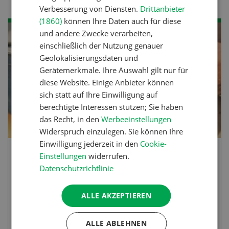
Verbesserung von Diensten.
Drittanbieter
(1860)
können Ihre Daten auch für diese
und andere Zwecke verarbeiten,
SEP
einschließlich der Nutzung genauer
10
-
11
Geolokalisierungsdaten und
Gerätemerkmale. Ihre Auswahl gilt nur für
diese Website. Einige Anbieter können
sich statt auf Ihre Einwilligung auf
berechtigte Interessen stützen; Sie haben
das Recht, in den
Werbeeinstellungen
Widerspruch einzulegen. Sie können Ihre
Einwilligung jederzeit in den
Cookie-
Einstellungen
widerrufen.
Demo Days 2026
Datenschutzrichtlinie
Die Keller Forstmaschinen laden zu den
ALLE AKZEPTIEREN
DemoDays 2026 nach Wiedlisbach zu Live-
Demonstrationen und der CH-Premiere des
ALLE ABLEHNEN
neuen 8-Rad-Forwarders ein.