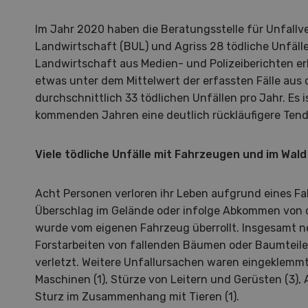
Im Jahr 2020 haben die Beratungsstelle für Unfallv
Landwirtschaft (BUL) und Agriss 28 tödliche Unfäl
Landwirtschaft aus Medien- und Polizeiberichten er
etwas unter dem Mittelwert der erfassten Fälle aus
durchschnittlich 33 tödlichen Unfällen pro Jahr. Es i
kommenden Jahren eine deutlich rückläufigere Ten
Viele tödliche Unfälle mit Fahrzeugen und im Wald
Acht Personen verloren ihr Leben aufgrund eines F
Überschlag im Gelände oder infolge Abkommen von 
wurde vom eigenen Fahrzeug überrollt. Insgesamt 
Forstarbeiten von fallenden Bäumen oder Baumteile
verletzt. Weitere Unfallursachen waren eingeklemm
Hof in neuer Hand
La
Maschinen (1), Stürze von Leitern und Gerüsten (3), 
Sturz im Zusammenhang mit Tieren (1).