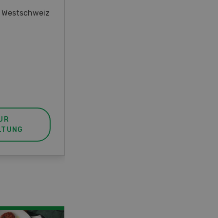
oder interessieren Sie sich für
r Westschweiz
das Thema? In diesem Fall ist
unser FBA-Weiterbildungskurs
die perfekte Wahl für Sie. Der
Abschluss lässt sich mit einem
Praktikum zum fachbezogenen,
berufsunabhängigen Ausweis
erweitern.
UR
MEHR ZUR
LTUNG
VERANSTALTUNG