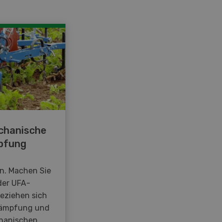
chanische
pfung
en. Machen Sie
der UFA-
beziehen sich
kämpfung und
hanischen