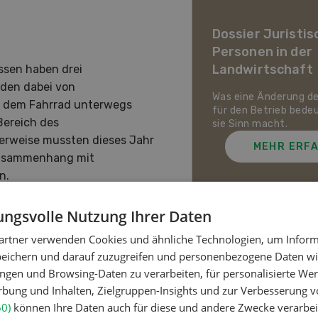
ier Landwirtschaft im
awandel
Dossier Juristis
Personen in der
uf den Schweizer Pflanzenbau
Landwirtschaft
ssen haben drei
ie Tierhaltung zukommt und
ch die Schweizer
rden dabei von
irtschaft gegen Hitze,
Was eine Änderung d
it dem Fahrrad unterwegs
enheit und Extremwetter
für den Betrieb bede
Bereich des
zen kann.
sie Sinn macht.
herweise mussten dieses Jahr
MEHR ERFAHREN
MEHR ERF
 Zusammenhang mit
n.
ngsvolle Nutzung Ihrer Daten
artner verwenden Cookies und ähnliche Technologien, um Inform
Meistgelesene Artik
peichern und darauf zuzugreifen und personenbezogene Daten wie
pflicht, daher können keine
ngen und Browsing-Daten zu verarbeiten, für personalisierte Wer
 Ein Vergleich der
ung und Inhalten, Zielgruppen-Insights und zur Verbesserung v
it den Vorjahren zeigt
Nutztiere
60)
können Ihre Daten auch für diese und andere Zwecke verarbei