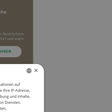
che
er Rechtsform
Dossier Bio-Artikel
utet und wann
AHREN
MEHR ERFAHREN
×
ationen auf
GERMAN
el
 Ihre IP-Adresse,
FRENCH
bung und Inhalte,
on Diensten.
ten,