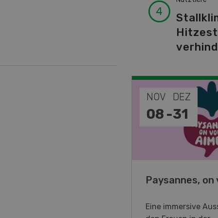
Stallkli
Hitzes
verhin
EP
NOV
DEZ
-
11
08
-
31
o Days 2026
Paysannes, on 
eller Forstmaschinen laden
Eine immersive Auss