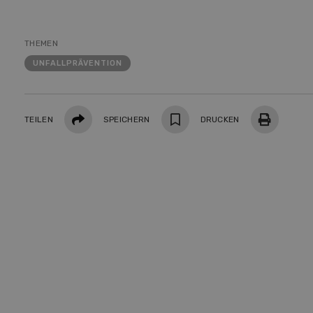
THEMEN
UNFALLPRÄVENTION
Teilen
TEILEN
SPEICHERN
DRUCKEN
S
10
Dem
Die K