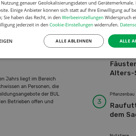
er Nutzung genauer Geolokalisierungsdaten und Gerätemerkmale. I
Schwei
ite. Einige Anbieter können sich statt auf Ihre Einwilligung auf b
Kuhnam
n; Sie haben das Recht, in den
Werbeeinstellungen
Widerspruch ei
von A-
lligung jederzeit in den
Cookie-Einstellungen
widerrufen.
Datensc
Schweizer Bauernverband die
iert, die auch im Jahr 2021
EIGEN
ALLE ABLEHNEN
ALLE A
Betriebsführ
rt als Lebensretter
Ressour
rtschaftlichen Fahrzeugen
Fäusten
Alters-
 Jahrs liegt im Bereich
chwissen an Personen, die
rbildungsangebote der BUL
Pflanzenbau
len Betrieben offen und
Raufut
dem Sa
Nutztiere