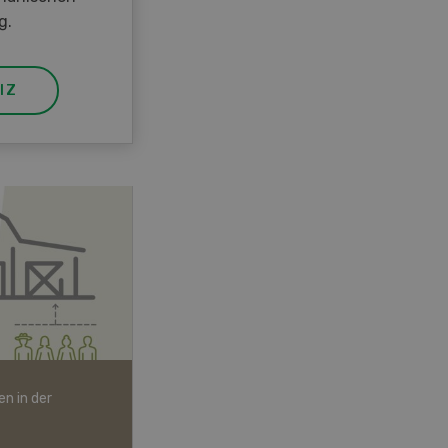
g.
IZ
n in der
Bio-Artikel