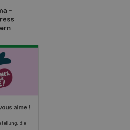
ma -
tress
dern
NOV
JAN
19
-
28
vous aime !
Fachkurs Aquakultur
tellung, die
Sind Sie in der Fischzucht tätig