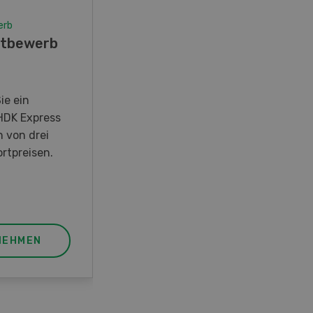
erb
Wettbewerb
tbewerb
Fotorätsel 07-08/26
Gewinnen Sie eines von fünf
LANDI Taschenmessern
ie ein
HDK Express
n von drei
rtpreisen.
NEHMEN
JETZT TEILNEHMEN