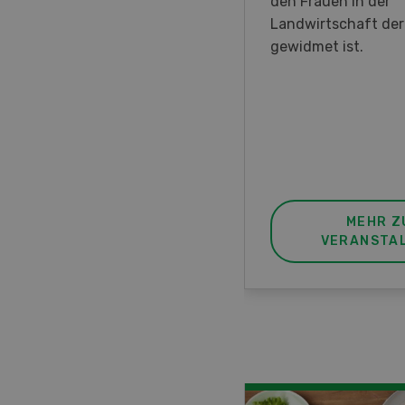
en DemoDays 2026 nach
den Frauen in der
isbach zu Live-
Landwirtschaft de
nstrationen und der CH-
gewidmet ist.
ere des neuen 8-Rad-
rders ein.
MEHR ZUR
MEHR Z
VERANSTALTUNG
VERANSTA