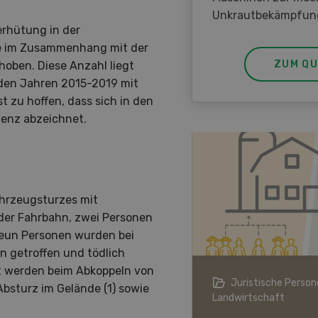
Unkrautbekämpfun
erhütung in der
le im Zusammenhang mit der
ZUM QU
hoben. Diese Anzahl liegt
 den Jahren 2015-2019 mit
st zu hoffen, dass sich in den
denz abzeichnet.
ahrzeugsturzes mit
der Fahrbahn, zwei Personen
neun Personen wurden bei
n getroffen und tödlich
t werden beim Abkoppeln von
ndwirtschaft im Klimawandel
Juristische Persone
Absturz im Gelände (1) sowie
Landwirtschaft