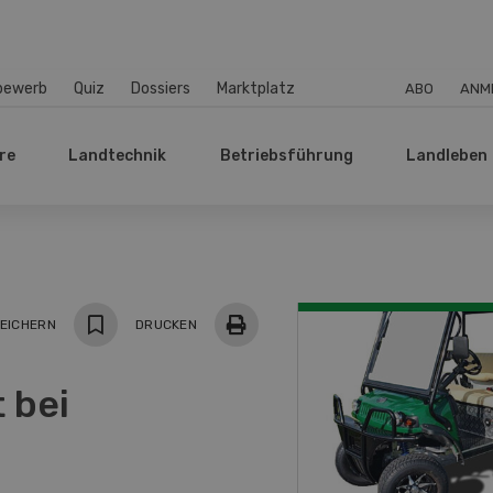
bewerb
Quiz
Dossiers
Marktplatz
ABO
ANM
re
Landtechnik
Betriebsführung
Landleben
EICHERN
DRUCKEN
 bei