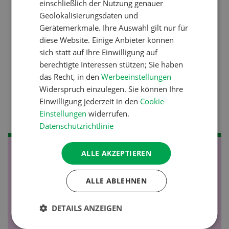
einschließlich der Nutzung genauer
Betriebsführung
Geolokalisierungsdaten und
Gerätemerkmale. Ihre Auswahl gilt nur für
Kein Dauergarten ohne
diese Website. Einige Anbieter können
Bewilligung
sich statt auf Ihre Einwilligung auf
berechtigte Interessen stützen; Sie haben
das Recht, in den
Werbeeinstellungen
Pflanzenbau
Widerspruch einzulegen. Sie können Ihre
Raufutter aus dem Sack
Einwilligung jederzeit in den
Cookie-
Einstellungen
widerrufen.
Datenschutzrichtlinie
ALLE AKZEPTIEREN
NOV
JAN
19
-
28
ALLE ABLEHNEN
DETAILS ANZEIGEN