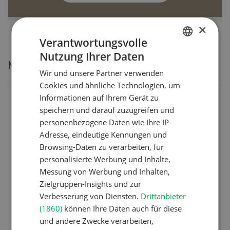
×
Verantwortungsvolle
Nutzung Ihrer Daten
GERMAN
Meistgelesene Artikel
Wir und unsere Partner verwenden
FRENCH
Cookies und ähnliche Technologien, um
Informationen auf Ihrem Gerät zu
Nutztiere
speichern und darauf zuzugreifen und
Schweizer Kuhnamen: Liste
personenbezogene Daten wie Ihre IP-
Adresse, eindeutige Kennungen und
von A-Z
Browsing-Daten zu verarbeiten, für
personalisierte Werbung und Inhalte,
Messung von Werbung und Inhalten,
Pflanzenbau
Zielgruppen-Insights und zur
Erst das Ziel, dann die
Verbesserung von Diensten.
Drittanbieter
Zwischenfrucht
(1860)
können Ihre Daten auch für diese
und andere Zwecke verarbeiten,