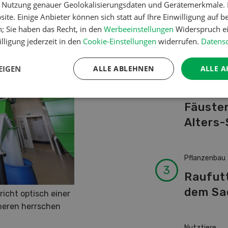
er Nutzung genauer Geolokalisierungsdaten und Gerätemerkmale. I
Schwei
ite. Einige Anbieter können sich statt auf Ihre Einwilligung auf b
Kuhnam
n; Sie haben das Recht, in den
Werbeeinstellungen
Widerspruch ei
von A-
lligung jederzeit in den
Cookie-Einstellungen
widerrufen.
Datensc
EIGEN
ALLE ABLEHNEN
ALLE A
Betriebsführ
Ressour
Fäusten
Alters-
Pflanzenbau
Raufut
dem Sa
icht optisch einer
neren herrschen
Nutztiere