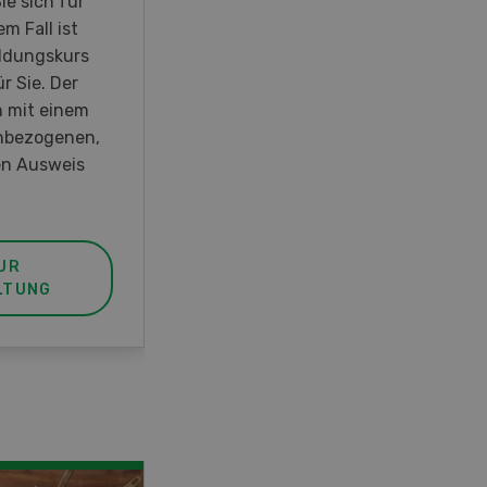
ie sich für
m Fall ist
ldungskurs
r Sie. Der
h mit einem
hbezogenen,
n Ausweis
UR
LTUNG