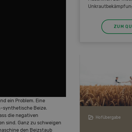
Unkrautbekämpfun
ZUM QU
ind ein Problem. Eine
h-synthetische Beize.
ass die negativen
erarzt
Hofübergabe
en sind. Ganz zu schweigen
maschine den Beizstaub