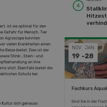
Stallkli
Hitzes
verhin
t, ist sie optimal für den
ne Gefahr für Mensch, Tier
von Agroscope konnten
r vielen Krankheiten einen
DEZ
NOV
JAN
 Beize bietet. Dies ist der
-
31
19
-
28
sowie Stink-, Stein- und
mpfbehandlung an ihre
ns sitzt. Ebenfalls bietet die
ektivsten Schutz bei
annes, on vous aime !
Fachkurs Aqua
immersive Ausstellung, die
Sind Sie in der Fisc
 Kultur sich genauso