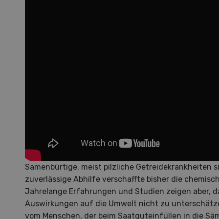
Samenbürtige, meist pilzliche Getreidekrankheiten s
zuverlässige Abhilfe verschaffte bisher die chemisc
Jahrelange Erfahrungen und Studien zeigen aber, d
Start-up
Ti
Auswirkungen auf die Umwelt nicht zu unterschätz
vom Menschen, der beim Saatguteinfüllen in die Sä