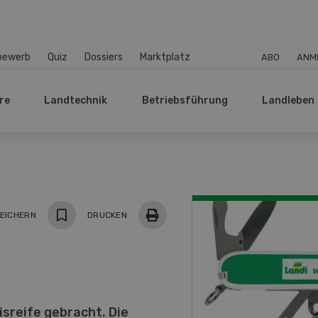
bewerb
Quiz
Dossiers
Marktplatz
ABO
ANM
re
Landtechnik
Betriebsführung
Landleben
EICHERN
DRUCKEN
sreife gebracht. Die