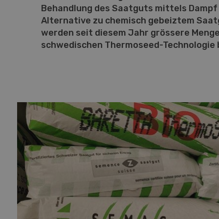
Behandlung des Saatguts mittels Dampf 
Alternative zu chemisch gebeiztem Saat
Kno
werden seit diesem Jahr grössere Menge
07-
schwedischen Thermoseed-Technologie 
Ele
W
a