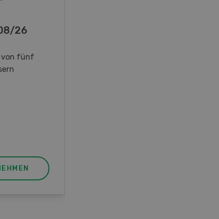
-08/26
 von fünf
sern
NEHMEN