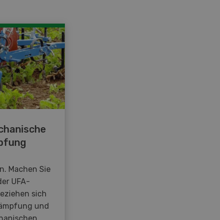
chanische
pfung
en. Machen Sie
der UFA-
beziehen sich
kämpfung und
hanischen