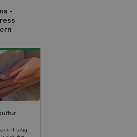
ma -
tress
dern
kultur
hzucht tätig