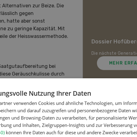
Alternativen zur Beize. Die
lässlich gegen
en, hatte aber sonst
ne zu geringe Kapazität. Mit
ier Tierarzt
eile der Heisswassermethode.
Dossier Hofübe
rztinnen und Tierärzte
worten Fragen rund um die
esundheit.
Die nächste Generat
MEHR ERFAHREN
MEHR ERF
 Saatgutaufbereitung bei
 diese Geräuschkulisse durch
eb aufgenommen hat.
s wie eine normale
ngsvolle Nutzung Ihrer Daten
doch andere Bedingungen als
artner verwenden Cookies und ähnliche Technologien, um Inform
wird das Saatgut feuchter
Meistgelesene Artik
peichern und darauf zuzugreifen und personenbezogene Daten wie
ert pro Saatgutkorn nur
ngen und Browsing-Daten zu verarbeiten, für personalisierte Wer
em Saatgut nicht schadet,
ung und Inhalten, Zielgruppen-Insights und zur Verbesserung v
mehr.
Nutztiere
60)
können Ihre Daten auch für diese und andere Zwecke verarbei