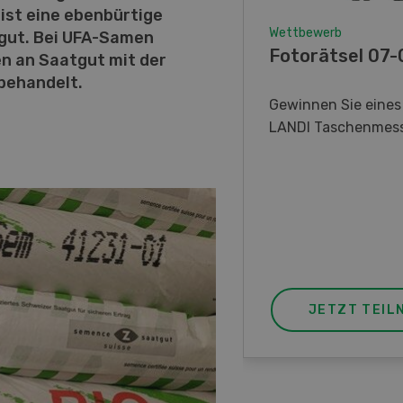
ist eine ebenbürtige
Wettbewerb
Wettbewerb
gut. Bei UFA-Samen
w-how-Wettbewerb
Fotorätsel 07
n an Saatgut mit der
08/26
behandelt.
Gewinnen Sie eines
LANDI Taschenmes
Gewinnen Sie ein
ktrofahrzeug HDK Express
ork oder einen von drei
ttraktiven Sofortpreisen.
JETZT TEILNEHMEN
JETZT TEIL