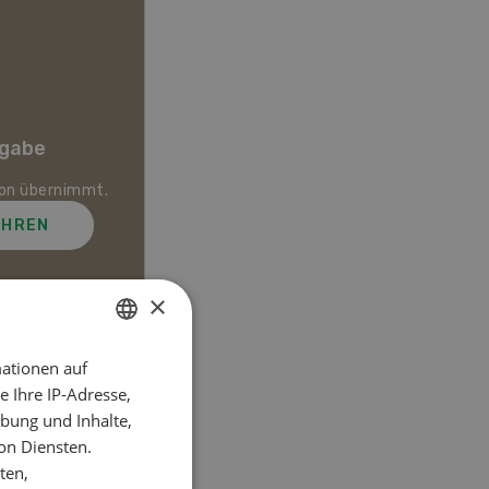
Dossier Agrardaten
rgabe
Zahlen und Fakten zur
ion übernimmt.
Landwirtschaft.
AHREN
MEHR ERFAHREN
×
ationen auf
GERMAN
el
 Ihre IP-Adresse,
FRENCH
bung und Inhalte,
on Diensten.
ten,