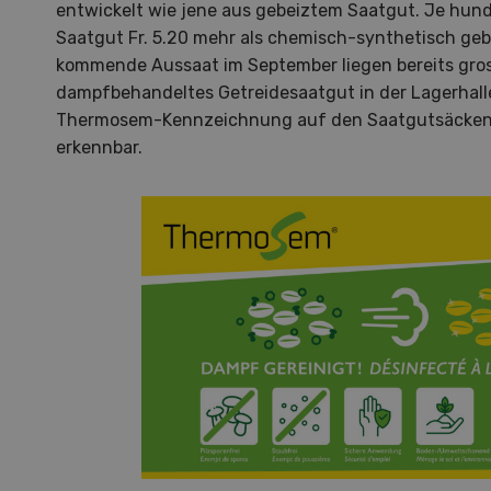
zu den DemoDays 2026 nach
den F
entwickelt wie jene aus gebeiztem Saatgut. Je hund
Wiedlisbach zu Live-
Landw
Saatgut Fr. 5.20 mehr als chemisch-synthetisch geb
Demonstrationen und der CH-
gewid
kommende Aussaat im September liegen bereits gr
Premiere des neuen 8-Rad-
dampfbehandeltes Getreidesaatgut in der Lagerhalle
Forwarders ein.
Thermosem-Kennzeichnung auf den Saatgutsäcken 
erkennbar.
MEHR ZUR
VERANSTALTUNG