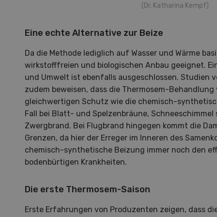
(Dr. Katharina Kempf)
Eine echte Alternative zur Beize
Da die Methode lediglich auf Wasser und Wärme basier
wirkstofffreien und biologischen Anbau geeignet. Ei
und Umwelt ist ebenfalls ausgeschlossen. Studien 
zudem beweisen, dass die Thermosem-Behandlung vo
SEP
NOV
gleichwertigen Schutz wie die chemisch-synthetische
10
-
11
08
Fall bei Blatt- und Spelzenbräune, Schneeschimmel 
Zwergbrand. Bei Flugbrand hingegen kommt die Da
Grenzen, da hier der Erreger im Inneren des Samenkor
chemisch-synthetische Beizung immer noch den eff
bodenbürtigen Krankheiten.
Demo Days 2026
Pays
Die erste Thermosem-Saison
Die Keller Forstmaschinen laden
Eine 
Erste Erfahrungen von Produzenten zeigen, dass die