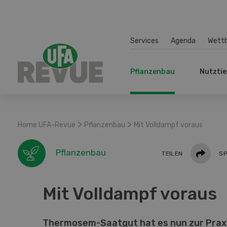
Services
Agenda
Wett
Pflanzenbau
Nutztie
>
>
Home UFA-Revue
Pflanzenbau
Mit Volldampf voraus
Teilen
Pflanzenbau
TEILEN
SP
Mit Volldampf voraus
Thermosem-Saatgut hat es nun zur Praxi