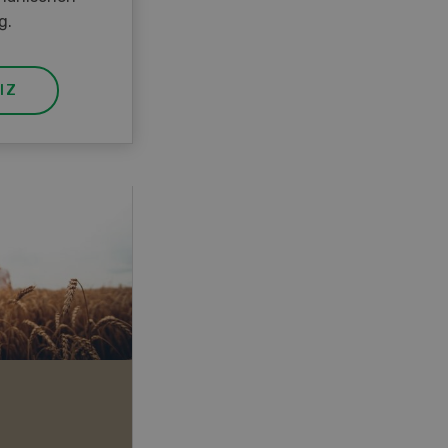
g.
IZ
Agrardaten