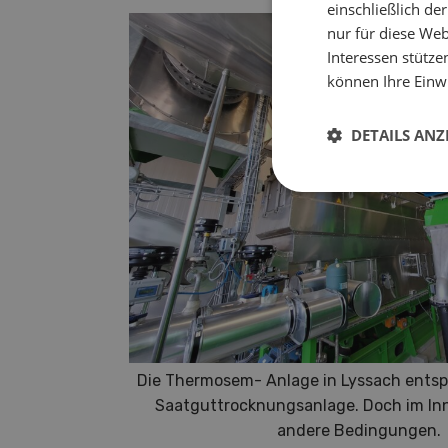
einschließlich d
nur für diese Webs
Interessen stütze
können Ihre Einwi
DETAILS ANZ
Die Thermosem- Anlage in Lyssach entspr
Saatguttrocknungsanlage. Doch im In
andere Bedingungen.