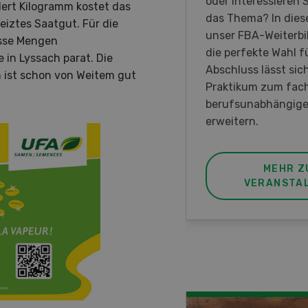
rauen in der
oder interessieren S
ert Kilogramm kostet das
irtschaft der Westschweiz
das Thema? In diese
eiztes Saatgut. Für die
met ist.
unser FBA-Weiterbi
osse Mengen
die perfekte Wahl fü
 in Lyssach parat. Die
Abschluss lässt sic
ist schon von Weitem gut
Praktikum zum fac
berufsunabhängige
erweitern.
MEHR ZUR
MEHR Z
VERANSTALTUNG
VERANSTA