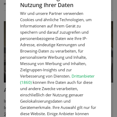
Nutzung Ihrer Daten
MEHR ERFAHREN
GERMAN
Wir und unsere Partner verwenden
FRENCH
Cookies und ähnliche Technologien, um
Informationen auf Ihrem Gerät zu
speichern und darauf zuzugreifen und
personenbezogene Daten wie Ihre IP-
Adresse, eindeutige Kennungen und
Browsing-Daten zu verarbeiten, für
personalisierte Werbung und Inhalte,
Messung von Werbung und Inhalten,
Zielgruppen-Insights und zur
Verbesserung von Diensten.
Drittanbieter
(1860)
können Ihre Daten auch für diese
und andere Zwecke verarbeiten,
Anzahl Milchproduzenten in Österreich
einschließlich der Nutzung genauer
Geolokalisierungsdaten und
In Österreich hat die Zahl der Milchproduzenten im
Gerätemerkmale. Ihre Auswahl gilt nur für
letzten Jahr um 976 abgenommen. Es werden noch
diese Website. Einige Anbieter können
25'608 Betriebe gezählt.