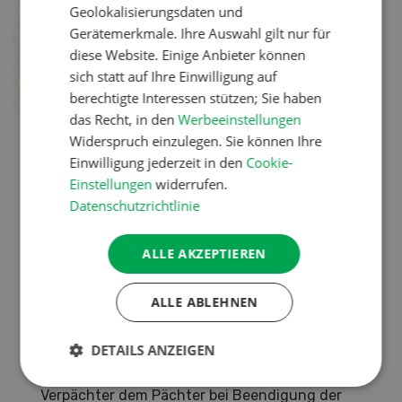
Geolokalisierungsdaten und
Gerätemerkmale. Ihre Auswahl gilt nur für
diese Website. Einige Anbieter können
sich statt auf Ihre Einwilligung auf
berechtigte Interessen stützen; Sie haben
das Recht, in den
Werbeeinstellungen
Widerspruch einzulegen. Sie können Ihre
Einwilligung jederzeit in den
Cookie-
Einstellungen
widerrufen.
Datenschutzrichtlinie
In der Praxis wird die schriftliche Zustimmung
ALLE AKZEPTIEREN
als Zusatz zum Pachtvertrag festgehalten.
Darin werden die Baukosten einschliesslich
ALLE ABLEHNEN
Eigenleistungen aufgeführt. Die Investition
wird auf eine dem Bau entsprechende
DETAILS ANZEIGEN
Abschreibungsdauer linear abgeschrieben.
Daraus ergibt sich die Entschädigung, die der
Verpächter dem Pächter bei Beendigung der