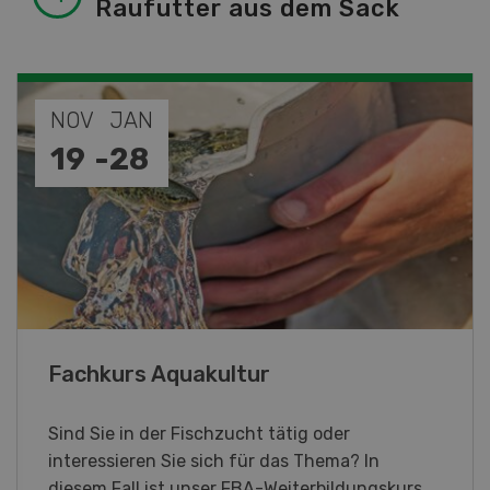
Raufutter aus dem Sack
SEP
10
-
11
Demo Days 2026
Die Keller Forstmaschinen laden zu den
DemoDays 2026 nach Wiedlisbach zu Live-
Demonstrationen und der CH-Premiere des