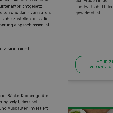
en DemoDays 2026 nach
den Frauen in der
uktehaftpflichtgesetz
isbach zu Live-
Landwirtschaft de
beiten und dann verkaufen.
nstrationen und der CH-
gewidmet ist.
sicherzustellen, dass die
ere des neuen 8-Rad-
cherung eingeschlossen ist.
rders ein.
eiz sind nicht
MEHR ZUR
MEHR Z
VERANSTALTUNG
VERANSTA
ische, Bänke, Küchengeräte
rung zeigt, dass bei
und Ausbauten investiert