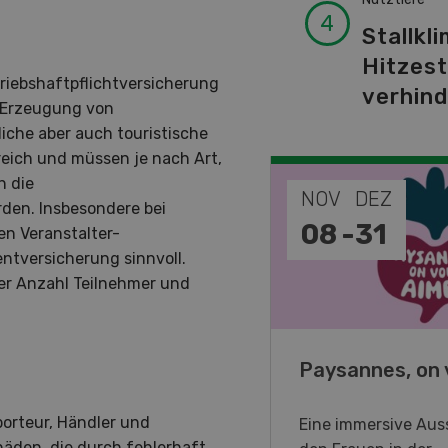
Stallkli
Hitzes
riebshaftpflichtversicherung
verhin
r Erzeugung von
iche aber auch touristische
eich und müssen je nach Art,
n die
EP
NOV
DEZ
den. Insbesondere bei
-
11
08
-
31
en Veranstalter-
ntversicherung sinnvoll.
der Anzahl Teilnehmer und
o Days 2026
Paysannes, on 
porteur, Händler und
eller Forstmaschinen laden
Eine immersive Auss
äden, die durch fehlerhaft