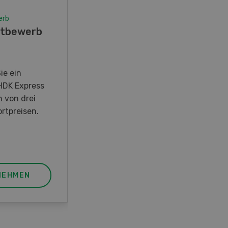
erb
Wettbewerb
tbewerb
Fotorätsel 07-08/26
Gewinnen Sie eines von fünf
LANDI Taschenmessern
ie ein
HDK Express
n von drei
rtpreisen.
NEHMEN
JETZT TEILNEHMEN