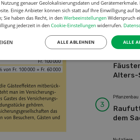
er Nutzung genauer Geolokalisierungsdaten und Gerätemerkmale. I
Schwei
ite. Einige Anbieter können sich statt auf Ihre Einwilligung auf b
Kuhnam
n; Sie haben das Recht, in den
Werbeeinstellungen
Widerspruch ei
von A-
lligung jederzeit in den
Cookie-Einstellungen
widerrufen.
Datensc
EIGEN
ALLE ABLEHNEN
ALLE A
Betriebsführ
Ressour
Fäusten
Alters-
Pflanzenbau
Raufut
dem Sa
Nutztiere