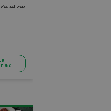
oder interessieren Sie sich für
r Westschweiz
das Thema? In diesem Fall ist
unser FBA-Weiterbildungskurs
die perfekte Wahl für Sie. Der
Abschluss lässt sich mit einem
Praktikum zum fachbezogenen,
berufsunabhängigen Ausweis
erweitern.
UR
MEHR ZUR
LTUNG
VERANSTALTUNG