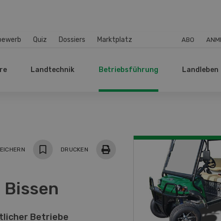
bewerb
Quiz
Dossiers
Marktplatz
ABO
ANM
re
Landtechnik
Betriebsführung
Landleben
EICHERN
DRUCKEN
n Bissen
tlicher Betriebe