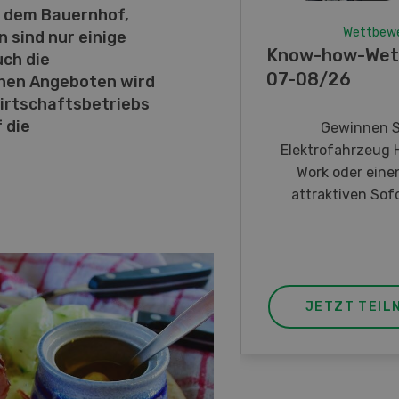
f dem Bauernhof,
Wettbew
 sind nur einige
Know-how-Wet
uch die
07-08/26
chen Angeboten wird
irtschaftsbetriebs
 die
Gewinnen S
Elektrofahrzeug 
Work oder eine
attraktiven Sofo
JETZT TEIL