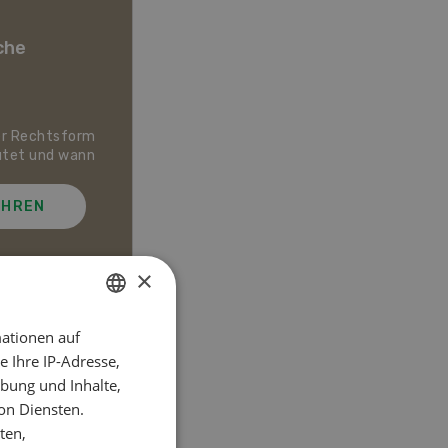
che
er Rechtsform
Dossier Bio-Artikel
utet und wann
AHREN
MEHR ERFAHREN
×
ationen auf
GERMAN
el
 Ihre IP-Adresse,
FRENCH
bung und Inhalte,
on Diensten.
ten,