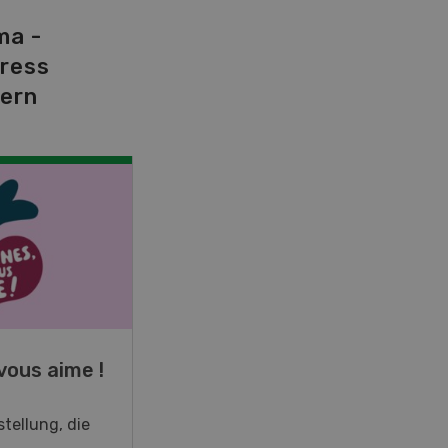
ma -
tress
dern
NOV
JAN
19
-
28
vous aime !
Fachkurs Aquakultur
tellung, die
Sind Sie in der Fischzucht tätig