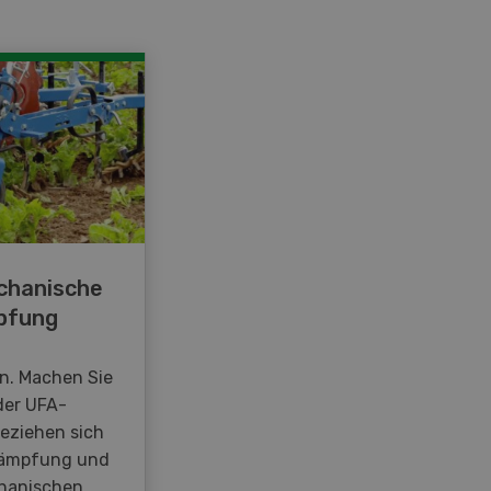
chanische
pfung
en. Machen Sie
der UFA-
beziehen sich
kämpfung und
hanischen