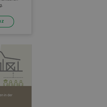
g.
IZ
n in der
Bio-Artikel