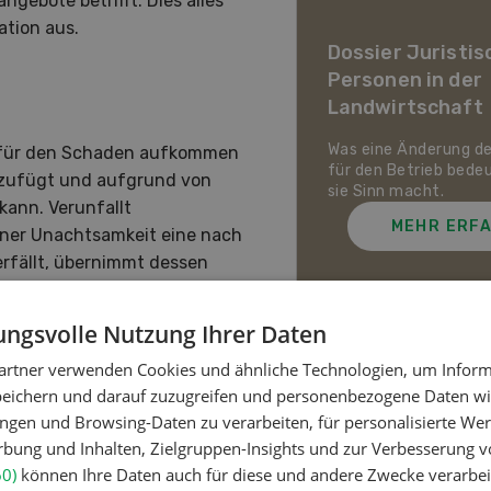
gebote betrifft. Dies alles
ier Landwirtschaft im
ation aus.
awandel
Dossier Juristis
Personen in der
uf den Schweizer Pflanzenbau
Landwirtschaft
ie Tierhaltung zukommt und
ch die Schweizer
irtschaft gegen Hitze,
Was eine Änderung d
e für den Schaden aufkommen
enheit und Extremwetter
für den Betrieb bede
n zufügt und aufgrund von
zen kann.
sie Sinn macht.
ann. Verunfallt
MEHR ERFAHREN
MEHR ERF
gener Unachtsamkeit eine nach
erfällt, übernimmt dessen
kosten. Kann jedoch dem
il die Treppe in einem
ngsvolle Nutzung Ihrer Daten
nn der Landwirt gegenüber
artner verwenden Cookies und ähnliche Technologien, um Inform
en.
Meistgelesene Artik
peichern und darauf zuzugreifen und personenbezogene Daten wie
ngen und Browsing-Daten zu verarbeiten, für personalisierte Wer
ung und Inhalten, Zielgruppen-Insights und zur Verbesserung v
Nutztiere
60)
können Ihre Daten auch für diese und andere Zwecke verarbei