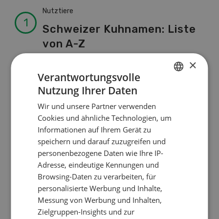
Nutztiere
Schweizer Kuhnamen: Liste
von A-Z
×
Verantwortungsvolle
Betriebsführung
Nutzung Ihrer Daten
GERMAN
Ressourcen: Mit Fäusten
Wir und unsere Partner verwenden
gegen die Alters-Sichtigkeit
FRENCH
Cookies und ähnliche Technologien, um
Informationen auf Ihrem Gerät zu
speichern und darauf zuzugreifen und
Pflanzenbau
personenbezogene Daten wie Ihre IP-
Raufutter aus dem Sack
Adresse, eindeutige Kennungen und
Browsing-Daten zu verarbeiten, für
personalisierte Werbung und Inhalte,
Nutztiere
Messung von Werbung und Inhalten,
Zielgruppen-Insights und zur
Stallklima - Hitzestress