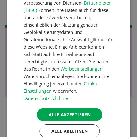
Verbesserung von Diensten.
Drittanbieter
verhindern
(1860)
können Ihre Daten auch für diese
und andere Zwecke verarbeiten,
einschließlich der Nutzung genauer
Geolokalisierungsdaten und
NOV
JAN
Gerätemerkmale. Ihre Auswahl gilt nur für
diese Website. Einige Anbieter können
19
-
28
sich statt auf Ihre Einwilligung auf
berechtigte Interessen stützen; Sie haben
das Recht, in den
Werbeeinstellungen
Widerspruch einzulegen. Sie können Ihre
Einwilligung jederzeit in den
Cookie-
Einstellungen
widerrufen.
Datenschutzrichtlinie
Fachkurs Aquakultur
ALLE AKZEPTIEREN
Sind Sie in der Fischzucht tätig oder
ALLE ABLEHNEN
interessieren Sie sich für das Thema? In