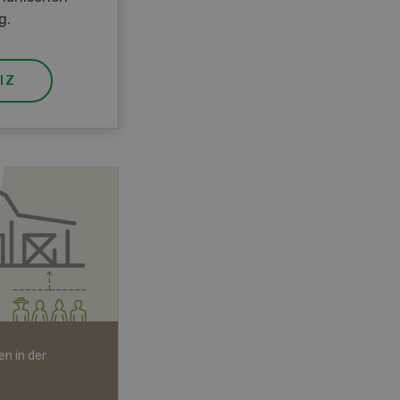
g.
IZ
n in der
Bio-Artikel