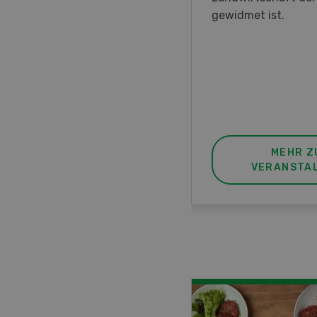
nstrationen und der CH-
gewidmet ist.
ere des neuen 8-Rad-
rders ein.
MEHR ZUR
MEHR Z
VERANSTALTUNG
VERANSTA