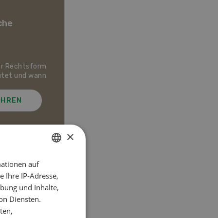
che
er Rechtsform
Dossier Bio-Artikel
utet und wann
AHREN
MEHR ERFAHREN
×
ationen auf
GERMAN
el
 Ihre IP-Adresse,
FRENCH
bung und Inhalte,
on Diensten.
ten,