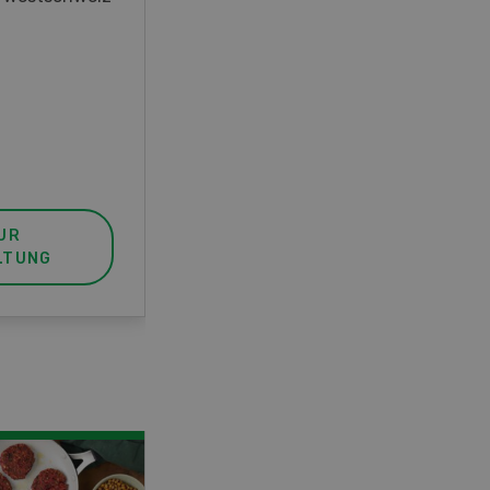
unser FBA-Weiterbildungskurs
die perfekte Wahl für Sie. Der
Abschluss lässt sich mit einem
Praktikum zum fachbezogenen,
berufsunabhängigen Ausweis
erweitern.
UR
MEHR ZUR
LTUNG
VERANSTALTUNG