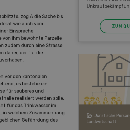
Unkrautbekämpfun
blitzte, zog A die Sache bis
nderat wie auch vom
ZUM QU
iner Einsprache
e von ihm bewohnte Parzelle
n zudem durch eine Strasse
m daher, der für die
uvorhaben.
on vor den kantonalen
ltend, es bestehe ein
sse für sauberes und
thalle realisiert werden solle,
ht für das Trinkwasser im
ht, in welchem Zusammenhang
ndwirtschaft im Klimawandel
Juristische Persone
ngeblichen Gefährdung des
Landwirtschaft