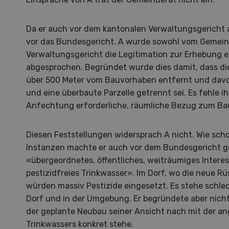
Da er auch vor dem kantonalen Verwaltungsgericht ab
vor das Bundesgericht. A wurde sowohl vom Gemei
Verwaltungsgericht die Legitimation zur Erhebung e
abgesprochen. Begründet wurde dies damit, dass di
über 500 Meter vom Bauvorhaben entfernt und davo
und eine überbaute Parzelle getrennt sei. Es fehle ih
Anfechtung erforderliche, räumliche Bezug zum Ba
Diesen Feststellungen widersprach A nicht. Wie sch
Instanzen machte er auch vor dem Bundesgericht ge
«übergeordnetes, öffentliches, weiträumiges Intere
pestizidfreies Trinkwasser». Im Dorf, wo die neue Rüs
würden massiv Pestizide eingesetzt. Es stehe schlec
Dorf und in der Umgebung. Er begründete aber nic
Hof in neuer Hand
La
der geplante Neubau seiner Ansicht nach mit der a
Trinkwassers konkret stehe.