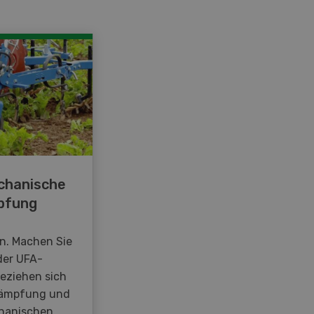
chanische
pfung
en. Machen Sie
der UFA-
beziehen sich
kämpfung und
hanischen