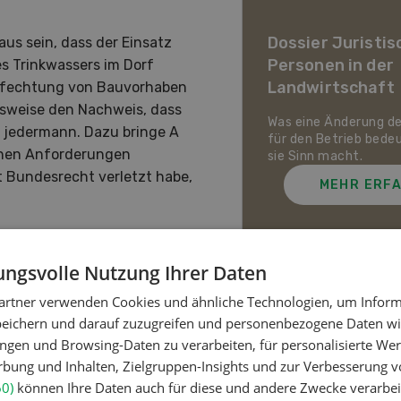
ier Landwirtschaft im
awandel
Dossier Juristis
us sein, dass der Einsatz
Personen in der
es Trinkwassers im Dorf
uf den Schweizer Pflanzenbau
Landwirtschaft
Anfechtung von Bauvorhaben
ie Tierhaltung zukommt und
ch die Schweizer
sweise den Nachweis, dass
irtschaft gegen Hitze,
Was eine Änderung d
s jedermann. Dazu bringe A
enheit und Extremwetter
für den Betrieb bede
lichen Anforderungen
zen kann.
sie Sinn macht.
 Bundesrecht verletzt habe,
MEHR ERFAHREN
MEHR ERF
erletzung der
ngsvolle Nutzung Ihrer Daten
 ein. Damit kann der
gen.
artner verwenden Cookies und ähnliche Technologien, um Inform
Meistgelesene Artik
peichern und darauf zuzugreifen und personenbezogene Daten wie
ngen und Browsing-Daten zu verarbeiten, für personalisierte Wer
ung und Inhalten, Zielgruppen-Insights und zur Verbesserung v
Nutztiere
60)
können Ihre Daten auch für diese und andere Zwecke verarbei