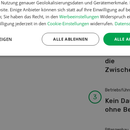
er Nutzung genauer Geolokalisierungsdaten und Gerätemerkmale. I
Schwei
ite. Einige Anbieter können sich statt auf Ihre Einwilligung auf b
Kuhnam
n; Sie haben das Recht, in den
Werbeeinstellungen
Widerspruch ei
von A-
lligung jederzeit in den
Cookie-Einstellungen
widerrufen.
Datensc
EIGEN
ALLE ABLEHNEN
ALLE A
Pflanzenbau
Erst da
die
Zwisch
Betriebsführ
Kein D
ohne Be
Pflanzenbau