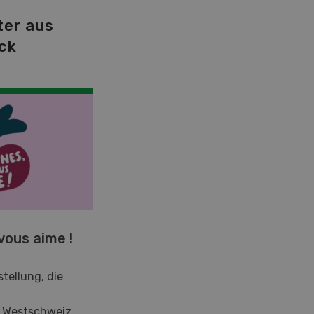
ter aus
ck
NOV
JAN
19
-
28
vous aime !
Fachkurs Aquakultur
tellung, die
Sind Sie in der Fischzucht tätig
oder interessieren Sie sich für
r Westschweiz
das Thema? In diesem Fall ist