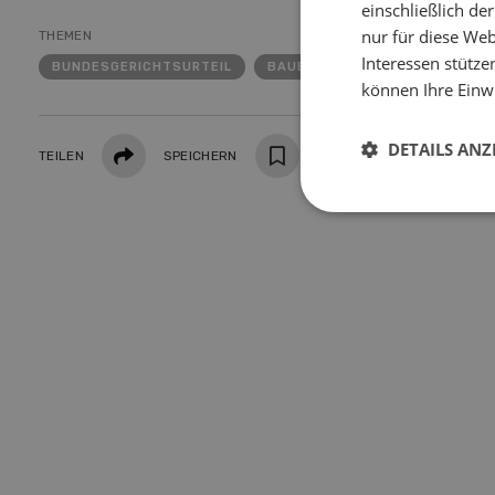
einschließlich d
nur für diese Webs
THEMEN
Interessen stütze
BUNDESGERICHTSURTEIL
BAUEN
können Ihre Einwi
Teilen
DETAILS ANZ
TEILEN
SPEICHERN
DRUCKEN