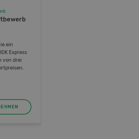
erb
Wettbewerb
tbewerb
Fotorätsel 07-08/26
Gewinnen Sie eines von fünf
LANDI Taschenmessern
ie ein
HDK Express
n von drei
rtpreisen.
NEHMEN
JETZT TEILNEHMEN