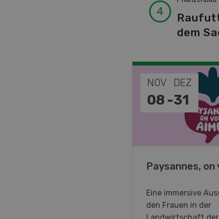
Raufut
dem Sa
EP
NOV
DEZ
-
11
08
-
31
o Days 2026
Paysannes, on 
eller Forstmaschinen laden
Eine immersive Auss
en DemoDays 2026 nach
den Frauen in der
isbach zu Live-
Landwirtschaft de