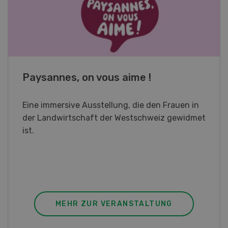
Fachkurs Aquakultur
Sind Sie in der Fischzucht tätig oder
interessieren Sie sich für das Thema? In
diesem Fall ist unser FBA-Weiterbildungskurs
die perfekte Wahl für Sie. Der Abschluss lässt
sich mit einem Praktikum zum fachbezogenen,
berufsunabhängigen Ausweis erweitern.
MEHR ZUR VERANSTALTUNG