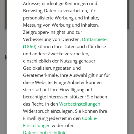
Adresse, eindeutige Kennungen und
Browsing-Daten zu verarbeiten, für
MEHR ERFAHREN
personalisierte Werbung und Inhalte,
Messung von Werbung und Inhalten,
Zielgruppen-Insights und zur
Verbesserung von Diensten.
Drittanbieter
(1860)
können Ihre Daten auch für diese
und andere Zwecke verarbeiten,
Meistgelesene Artikel
einschließlich der Nutzung genauer
Geolokalisierungsdaten und
Gerätemerkmale. Ihre Auswahl gilt nur für
Nutztiere
diese Website. Einige Anbieter können
sich statt auf Ihre Einwilligung auf
Schweizer Kuhnamen: Liste
berechtigte Interessen stützen; Sie haben
von A-Z
das Recht, in den
Werbeeinstellungen
Widerspruch einzulegen. Sie können Ihre
Einwilligung jederzeit in den
Cookie-
Pflanzenbau
Einstellungen
widerrufen.
Erst das Ziel, dann die
Datenschutzrichtlinie