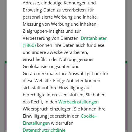
Raufutter aus dem Sack
Adresse, eindeutige Kennungen und
Browsing-Daten zu verarbeiten, für
personalisierte Werbung und Inhalte,
Messung von Werbung und Inhalten,
Nutztiere
Zielgruppen-Insights und zur
Stallklima - Hitzestress
Verbesserung von Diensten.
Drittanbieter
verhindern
(1860)
können Ihre Daten auch für diese
und andere Zwecke verarbeiten,
einschließlich der Nutzung genauer
Geolokalisierungsdaten und
NOV
JAN
Gerätemerkmale. Ihre Auswahl gilt nur für
diese Website. Einige Anbieter können
19
-
28
sich statt auf Ihre Einwilligung auf
berechtigte Interessen stützen; Sie haben
das Recht, in den
Werbeeinstellungen
Widerspruch einzulegen. Sie können Ihre
Einwilligung jederzeit in den
Cookie-
Einstellungen
widerrufen.
Datenschutzrichtlinie