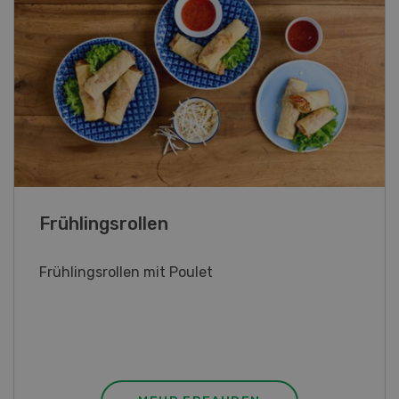
Poulet mit Spinat-Dörrtomaten-
Rahmsauce
Poulet mit Spinat-Dörrtomaten-Rahmsauce
(Gut zu wissen: Bandnudeln mit etwas
geschmolzener Butter und Pfeffer verfeinern).