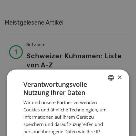
Meistgelesene Artikel
Nutztiere
Schweizer Kuhnamen: Liste
von A-Z
×
Verantwortungsvolle
Betriebsführung
Nutzung Ihrer Daten
GERMAN
Ressourcen: Mit Fäusten
Wir und unsere Partner verwenden
FRENCH
gegen die Alters-Sichtigkeit
Cookies und ähnliche Technologien, um
Informationen auf Ihrem Gerät zu
speichern und darauf zuzugreifen und
Pflanzenbau
personenbezogene Daten wie Ihre IP-