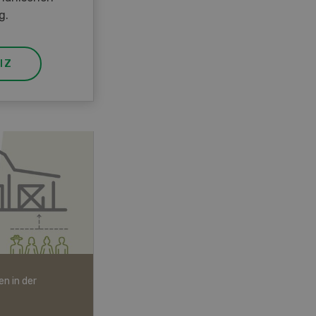
g.
IZ
n in der
Bio-Artikel