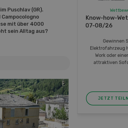
 im Puschlav (GR).
Wettbew
nd Campocologno
Know-how-Wet
se mit über 4000
07-08/26
ht sein Alltag aus?
Gewinnen S
Elektrofahrzeug 
Work oder eine
attraktiven Sofo
JETZT TEIL