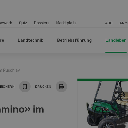
bewerb
Quiz
Dossiers
Marktplatz
ABO
ANM
re
Landtechnik
Betriebsführung
Landleben
m Puschlav
EICHERN
DRUCKEN
amino» im