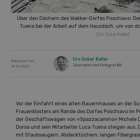
Über den Dächern des Wakker-Dorfes Poschiavo: De
Tuena bei der Arbeit auf dem Hausdach, um von do
(Urs Oskar Keller)
Urs Oskar Keller
Publiziert am
Journalist und Fotograf BR
14.11.2025
Vor der Einfahrt eines alten Bauernhauses an der So
Frauenklosters am Rande des Dorfes Poschiavo im P
der Geschäftswagen von «Spazzacamino» Michele D
Hof in neuer Hand
La
Dorsa und sein Mitarbeiter Luca Tuena steigen aus. D
mit Staubsaugern, Abdecktüchern, langen Fiberglas