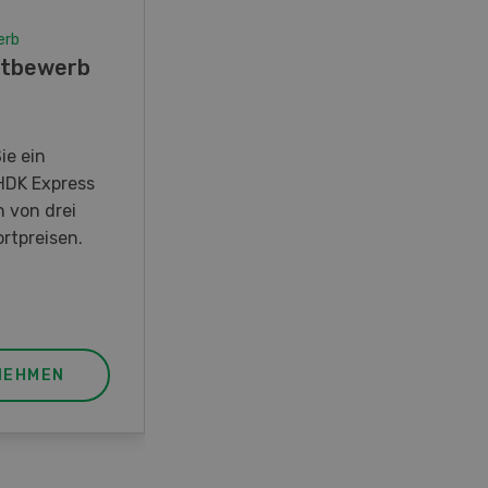
erb
Wettbewerb
tbewerb
Fotorätsel 07-08/26
Gewinnen Sie eines von fünf
LANDI Taschenmessern
ie ein
HDK Express
n von drei
rtpreisen.
NEHMEN
JETZT TEILNEHMEN