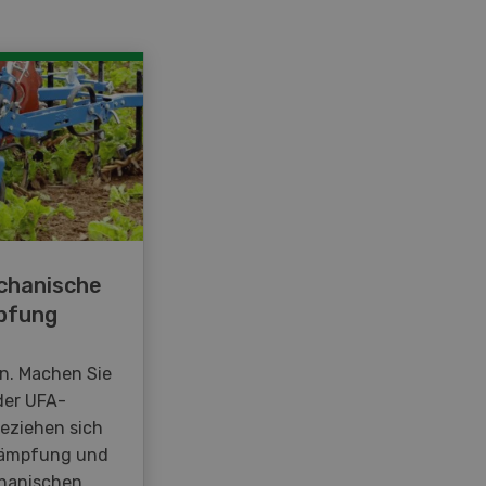
chanische
pfung
en. Machen Sie
der UFA-
beziehen sich
kämpfung und
hanischen