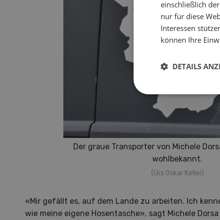
einschließlich d
nur für diese Webs
Interessen stütze
können Ihre Einwi
DETAILS ANZ
Der graue Transporter von Michele Dors
wohlbekannt.
(Urs Oskar Keller)
«Mir gefällt es, auf dem Lande zu arbeiten. Ich kenn
wie meine eigene Hosentasche», sagt Michele Dorsa 