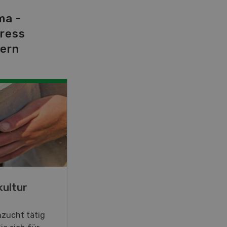
ma -
tress
dern
SEP
26
-
27
kultur
Blick hinter die Kulissen
hzucht tätig
Am Samstag, 26. und Sonntag,