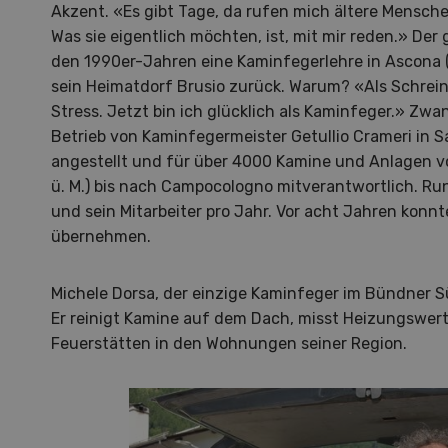
Akzent. «Es gibt Tage, da rufen mich ältere Mensche
Was sie eigentlich möchten, ist, mit mir reden.» Der
den 1990er-Jahren eine Kaminfegerlehre in Ascona (
sein Heimatdorf Brusio zurück. Warum? «Als Schreiner
Stress. Jetzt bin ich glücklich als Kaminfeger.» Zwa
Betrieb von Kaminfegermeister Getullio Crameri in S
angestellt und für über 4000 Kamine und Anlagen v
ü. M.) bis nach Campocologno mitverantwortlich. Ru
NOV
und sein Mitarbeiter pro Jahr. Vor acht Jahren konnt
08
übernehmen.
Michele Dorsa, der einzige Kaminfeger im Bündner Sü
Er reinigt Kamine auf dem Dach, misst Heizungswert
Feuerstätten in den Wohnungen seiner Region.
Pays
Eine 