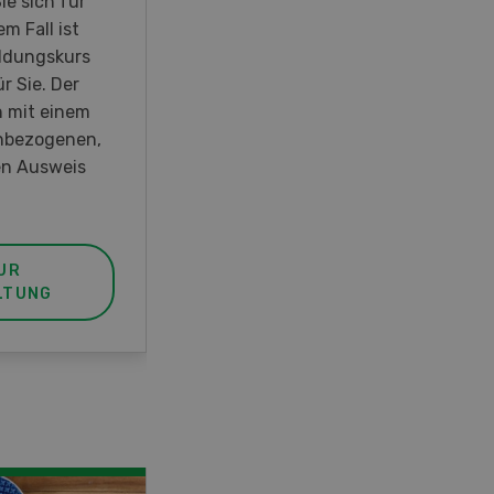
ie sich für
27. September 2026 öffnet Rapid
m Fall ist
am Produktionsstandort
ldungskurs
Killwangen zum Jubiläum seine
r Sie. Der
Türen.
h mit einem
hbezogenen,
n Ausweis
UR
MEHR ZUR
LTUNG
VERANSTALTUNG