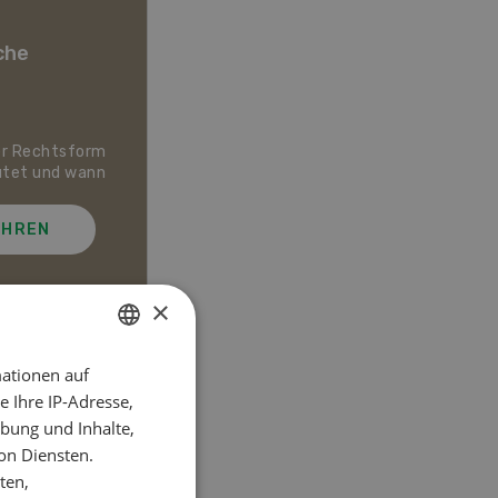
che
er Rechtsform
Dossier Bio-Artikel
utet und wann
AHREN
MEHR ERFAHREN
×
ationen auf
GERMAN
el
 Ihre IP-Adresse,
FRENCH
bung und Inhalte,
on Diensten.
ten,