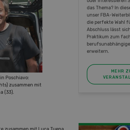
rauen in der
oder interessieren S
irtschaft der Westschweiz
das Thema? In diese
met ist.
unser FBA-Weiterbi
die perfekte Wahl fü
Abschluss lässt sic
Praktikum zum fac
berufsunabhängige
erweitern.
MEHR ZUR
MEHR Z
in Poschiavo:
VERANSTALTUNG
VERANSTA
chts) zusammen mit
a (33).
eute zusammen mit Luca Tuena