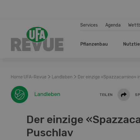
Services
Agenda
Wett
Pflanzenbau
Nutztie
>
>
Home UFA-Revue
Landleben
Der einzige «Spazzacamino» i
Teilen
Landleben
TEILEN
SP
Der einzige «Spazzac
Puschlav