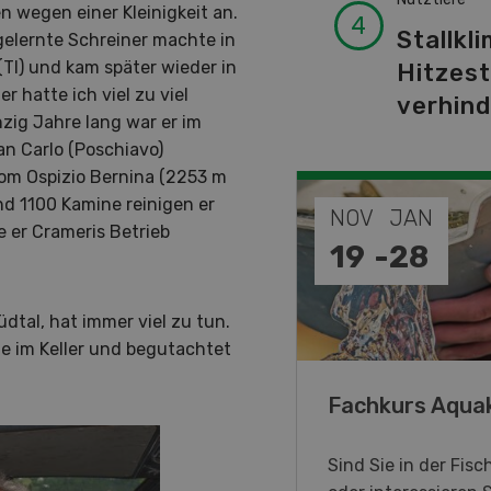
n wegen einer Kleinigkeit an.
Stallkli
 gelernte Schreiner machte in
TI) und kam später wieder in
Hitzes
 hatte ich viel zu viel
verhin
nzig Jahre lang war er im
an Carlo (Poschiavo)
om Ospizio Bernina (2253 m
nd 1100 Kamine reinigen er
DEZ
NOV
JAN
e er Crameris Betrieb
-
31
19
-
28
dtal, hat immer viel zu tun.
e im Keller und begutachtet
annes, on vous aime !
Fachkurs Aqua
immersive Ausstellung, die
Sind Sie in der Fisc