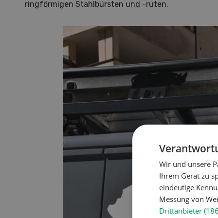
ringförmigen Stahlbürsten und -ruten.
Doss
Klim
Hof in neuer Hand
Was a
und d
Betriebsleiterinnen und
wie si
Betriebsleiter zeigen, wie sie ihren
Landw
Betrieb nach der Übernahme
Trock
weiterentwickeln.
schüt
MEHR ERFAHREN
Verantwortu
Wir und unsere P
Ihrem Gerät zu s
eindeutige Kennu
Messung von Werb
Drittanbieter (18