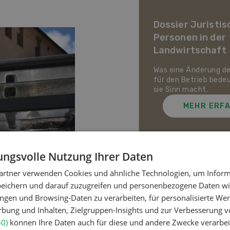
ier Landwirtschaft im
awandel
Dossier Juristis
Personen in der
uf den Schweizer Pflanzenbau
Landwirtschaft
ie Tierhaltung zukommt und
ch die Schweizer
irtschaft gegen Hitze,
Was eine Änderung d
enheit und Extremwetter
für den Betrieb bede
zen kann.
sie Sinn macht.
MEHR ERFAHREN
MEHR ERF
ngsvolle Nutzung Ihrer Daten
artner verwenden Cookies und ähnliche Technologien, um Inform
Meistgelesene Artik
peichern und darauf zuzugreifen und personenbezogene Daten wie
ngen und Browsing-Daten zu verarbeiten, für personalisierte Wer
ung und Inhalten, Zielgruppen-Insights und zur Verbesserung v
Nutztiere
60)
können Ihre Daten auch für diese und andere Zwecke verarbei