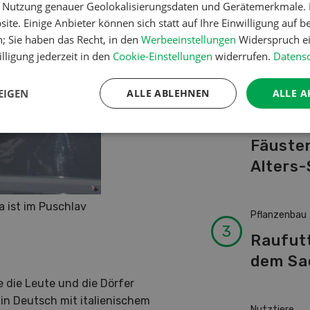
er Nutzung genauer Geolokalisierungsdaten und Gerätemerkmale. I
Schwei
ite. Einige Anbieter können sich statt auf Ihre Einwilligung auf b
Kuhnam
n; Sie haben das Recht, in den
Werbeeinstellungen
Widerspruch ei
von A-
lligung jederzeit in den
Cookie-Einstellungen
widerrufen.
Datensc
EIGEN
ALLE ABLEHNEN
ALLE A
Betriebsführ
Ressour
Fäusten
Alters-
a ist im Puschlav
Pflanzenbau
Raufut
dem Sa
e die Leute und die Dörfer
in Deutsch mit italienischem
Nutztiere