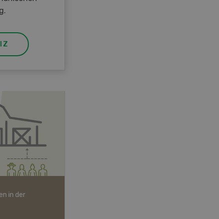
g.
IZ
n in der
Bio-Artikel