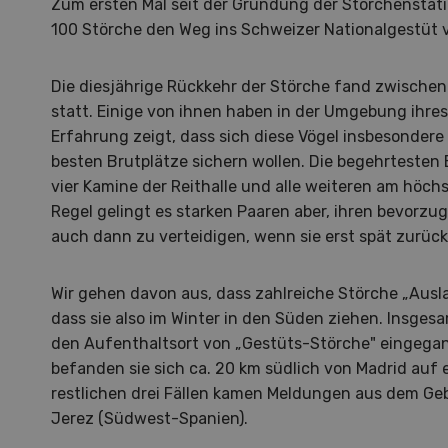
Zum ersten Mal seit der Gründung der Storchenstat
100 Störche den Weg ins Schweizer Nationalgestüt
Die diesjährige Rückkehr der Störche fand zwischen 
statt. Einige von ihnen haben in der Umgebung ihres
Erfahrung zeigt, dass sich diese Vögel insbesondere
besten Brutplätze sichern wollen. Die begehrtesten 
vier Kamine der Reithalle und alle weiteren am höchs
Regel gelingt es starken Paaren aber, ihren bevorzu
auch dann zu verteidigen, wenn sie erst spät zurüc
Wir gehen davon aus, dass zahlreiche Störche „Aus
dass sie also im Winter in den Süden ziehen. Insge
den Aufenthaltsort von „Gestüts-Störche" eingegan
befanden sie sich ca. 20 km südlich von Madrid auf 
restlichen drei Fällen kamen Meldungen aus dem Geb
Hof in neuer Hand
La
Jerez (Südwest-Spanien).