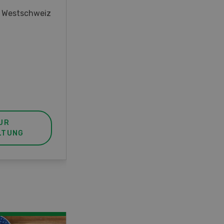
oder interessieren Sie sich für
r Westschweiz
das Thema? In diesem Fall ist
unser FBA-Weiterbildungskurs
die perfekte Wahl für Sie. Der
Abschluss lässt sich mit einem
Praktikum zum fachbezogenen,
berufsunabhängigen Ausweis
erweitern.
UR
MEHR ZUR
LTUNG
VERANSTALTUNG