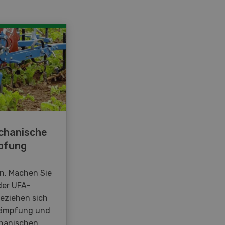
chanische
pfung
en. Machen Sie
der UFA-
beziehen sich
kämpfung und
hanischen