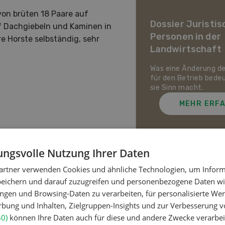
ier Landwirtschaft im
von brüten 18 Paare auf
awandel
Dossier Juristis
f Dachgiebeln und Kaminen in
Personen in der
e Horste selbständig, sehr
uf den Schweizer Pflanzenbau
Landwirtschaft
ie Tierhaltung zukommt und
ch die Schweizer
irtschaft gegen Hitze,
Was eine Änderung d
enheit und Extremwetter
für den Betrieb bede
zen kann.
sie Sinn macht.
MEHR ERFAHREN
MEHR ERF
ngsvolle Nutzung Ihrer Daten
artner verwenden Cookies und ähnliche Technologien, um Inform
Meistgelesene Artik
peichern und darauf zuzugreifen und personenbezogene Daten wie
ngen und Browsing-Daten zu verarbeiten, für personalisierte Wer
ung und Inhalten, Zielgruppen-Insights und zur Verbesserung v
Nutztiere
60)
können Ihre Daten auch für diese und andere Zwecke verarbei