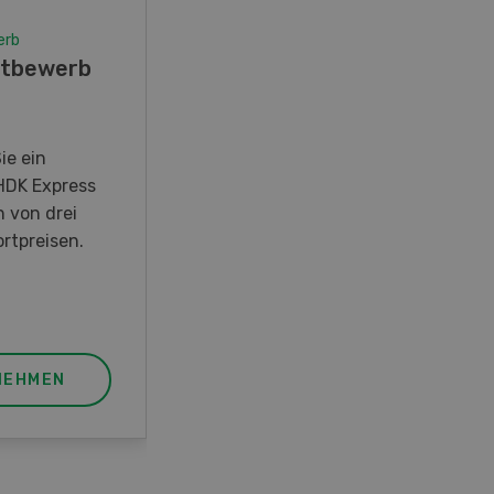
erb
Wettbewerb
tbewerb
Fotorätsel 07-08/26
Gewinnen Sie eines von fünf
LANDI Taschenmessern
ie ein
HDK Express
n von drei
rtpreisen.
NEHMEN
JETZT TEILNEHMEN