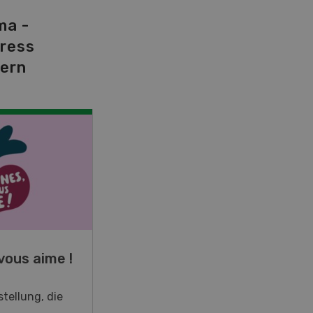
ma -
tress
dern
NOV
JAN
19
-
28
vous aime !
Fachkurs Aquakultur
tellung, die
Sind Sie in der Fischzucht tätig