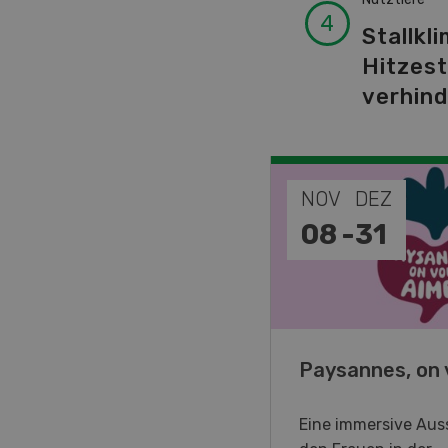
Stallkli
Hitzes
verhin
EP
NOV
DEZ
-
11
08
-
31
o Days 2026
Paysannes, on 
eller Forstmaschinen laden
Eine immersive Auss