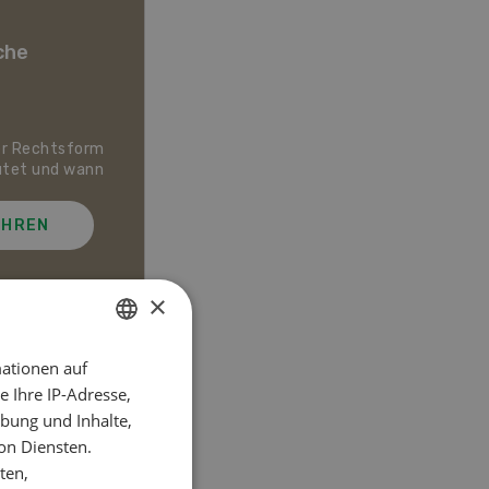
che
er Rechtsform
Dossier Bio-Artikel
utet und wann
AHREN
MEHR ERFAHREN
×
ationen auf
GERMAN
el
 Ihre IP-Adresse,
FRENCH
bung und Inhalte,
on Diensten.
ten,