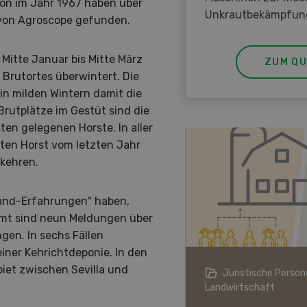
ion im Jahr 1967 haben über
Unkrautbekämpfun
 von Agroscope gefunden.
Mitte Januar bis Mitte März
ZUM QU
 Brutortes überwintert. Die
 in milden Wintern damit die
Brutplätze im Gestüt sind die
ten gelegenen Horste. In aller
gten Horst vom letzten Jahr
kkehren.
land-Erfahrungen" haben,
samt sind neun Meldungen über
gen. In sechs Fällen
einer Kehrichtdeponie. In den
iet zwischen Sevilla und
ndwirtschaft im Klimawandel
Juristische Persone
Landwirtschaft