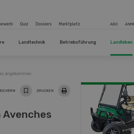
bewerb
Quiz
Dossiers
Marktplatz
ABO
ANM
re
Landtechnik
Betriebsführung
Landleben
hes angekommen
EICHERN
DRUCKEN
n Avenches