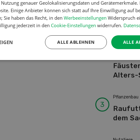
er Nutzung genauer Geolokalisierungsdaten und Gerätemerkmale. I
Schwei
ite. Einige Anbieter können sich statt auf Ihre Einwilligung auf b
Kuhnam
n; Sie haben das Recht, in den
Werbeeinstellungen
Widerspruch ei
von A-
lligung jederzeit in den
Cookie-Einstellungen
widerrufen.
Datensc
EIGEN
ALLE ABLEHNEN
ALLE A
Betriebsführ
Ressour
Fäusten
Alters-
Pflanzenbau
Raufut
dem Sa
Nutztiere