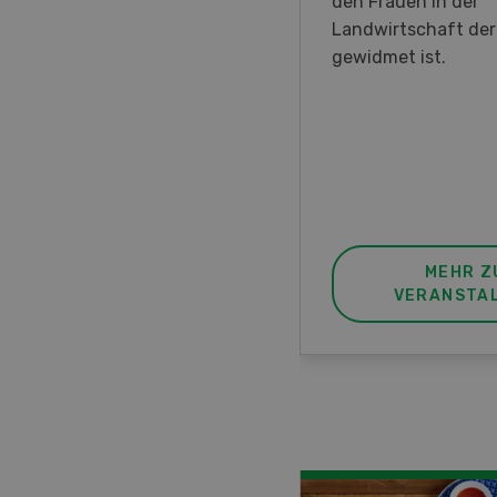
en DemoDays 2026 nach
den Frauen in der
isbach zu Live-
Landwirtschaft de
nstrationen und der CH-
gewidmet ist.
ere des neuen 8-Rad-
rders ein.
MEHR ZUR
MEHR Z
VERANSTALTUNG
VERANSTA