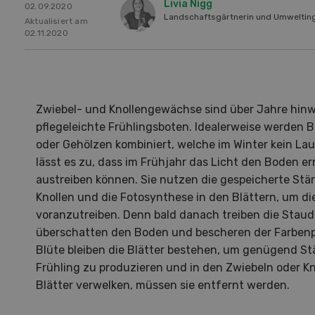
Livia Nigg
02.09.2020
Landschaftsgärtnerin und Umweltinge
Aktualisiert am
02.11.2020
Zwiebel- und Knollengewächse sind über Jahre hin
pflegeleichte Frühlingsboten. Idealerweise werden
oder Gehölzen kombiniert, welche im Winter kein Lau
lässt es zu, dass im Frühjahr das Licht den Boden er
austreiben können. Sie nutzen die gespeicherte Stär
Knollen und die Fotosynthese in den Blättern, um di
voranzutreiben. Denn bald danach treiben die Staud
überschatten den Boden und bescheren der Farbenp
Blüte bleiben die Blätter bestehen, um genügend S
Frühling zu produzieren und in den Zwiebeln oder Kn
Hof in neuer Hand
La
Blätter verwelken, müssen sie entfernt werden.