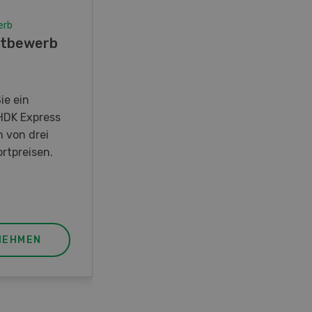
erb
Wettbewerb
tbewerb
Fotorätsel 07-08/26
Gewinnen Sie eines von fünf
LANDI Taschenmessern
ie ein
HDK Express
n von drei
rtpreisen.
NEHMEN
JETZT TEILNEHMEN