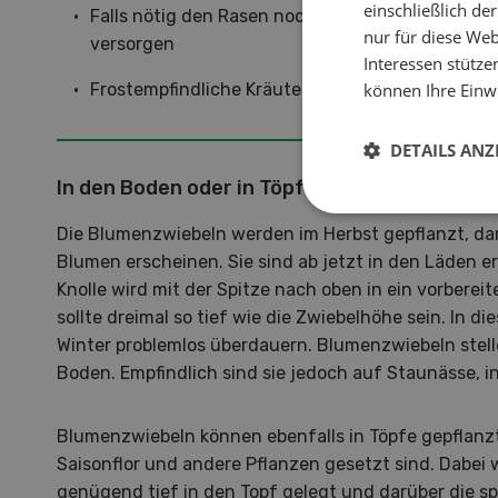
einschließlich d
Falls nötig den Rasen nochmals nachsäen und m
nur für diese Webs
versorgen
Interessen stütze
können Ihre Einwi
Frostempfindliche Kräuter, wie der Basilikum, ins
DETAILS ANZ
In den Boden oder in Töpfe
Die Blumenzwiebeln werden im Herbst gepflanzt, dam
Blumen erscheinen. Sie sind ab jetzt in den Läden er
Knolle wird mit der Spitze nach oben in ein vorbereit
sollte dreimal so tief wie die Zwiebelhöhe sein. In d
Winter problemlos überdauern. Blumenzwiebeln stel
Boden. Empfindlich sind sie jedoch auf Staunässe, in
Blumenzwiebeln können ebenfalls in Töpfe gepflanz
Saisonflor und andere Pflanzen gesetzt sind. Dabei
genügend tief in den Topf gelegt und darüber die sp