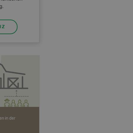
g.
IZ
n in der
Bio-Artikel