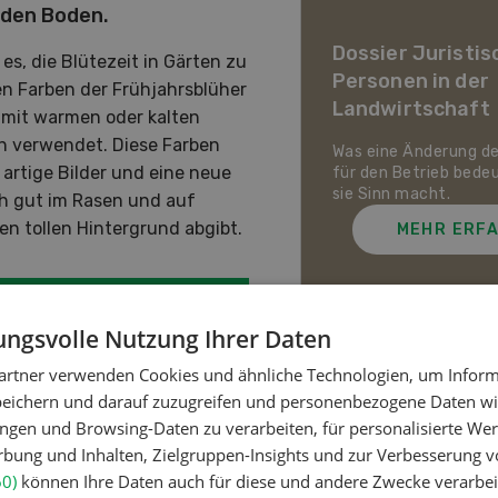
 den Boden.
ier Landwirtschaft im
awandel
Dossier Juristis
s, die Blütezeit in Gärten zu
Personen in der
uf den Schweizer Pflanzenbau
en Farben der Frühjahrsblüher
Landwirtschaft
ie Tierhaltung zukommt und
 mit warmen oder kalten
ch die Schweizer
ün verwendet. Diese Farben
irtschaft gegen Hitze,
Was eine Änderung d
artige Bilder und eine neue
enheit und Extremwetter
für den Betrieb bede
zen kann.
sie Sinn macht.
h gut im Rasen und auf
n tollen Hintergrund abgibt.
MEHR ERFAHREN
MEHR ERF
ngsvolle Nutzung Ihrer Daten
artner verwenden Cookies und ähnliche Technologien, um Inform
 für Neu bepflanzungen
Meistgelesene Artik
peichern und darauf zuzugreifen und personenbezogene Daten wie
jetzt setzen
ngen und Browsing-Daten zu verarbeiten, für personalisierte Wer
ung und Inhalten, Zielgruppen-Insights und zur Verbesserung v
Nutztiere
60)
können Ihre Daten auch für diese und andere Zwecke verarbei