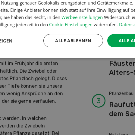
er Nutzung genauer Geolokalisierungsdaten und Gerätemerkmale. I
Schwei
it Herbstdünger
ite. Einige Anbieter können sich statt auf Ihre Einwilligung auf b
Kuhnam
n; Sie haben das Recht, in den
Werbeeinstellungen
Widerspruch ei
von A-
lligung jederzeit in den
Cookie-Einstellungen
widerrufen.
Datensc
 Treibhaus stellen
EIGEN
ALLE ABLEHNEN
ALLE A
Betriebsführ
Ressour
Fäusten
it im Frühjahr die ersten
hältlich. Die Zwiebel oder
Alters-
etes Pflanzloch gelegt. Dieses
ieser Tiefe können sie unsere
len wenig Ansprüche an den
Pflanzenbau
 der sie gerne verfaulen.
Raufut
dem Sa
t werden, in welchen
 werden die Zwiebeln
ätere Pflanze gesetzt. Bei
Nutztiere