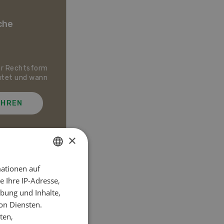
che
er Rechtsform
Dossier Bio-Artikel
utet und wann
AHREN
MEHR ERFAHREN
×
ationen auf
GERMAN
el
 Ihre IP-Adresse,
FRENCH
bung und Inhalte,
on Diensten.
ten,