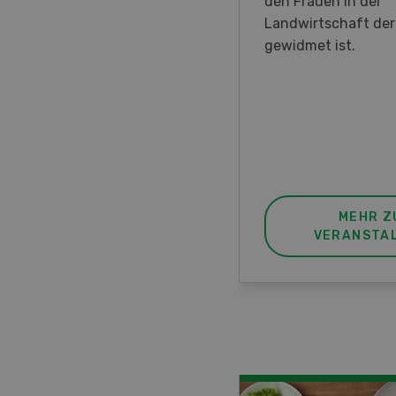
en DemoDays 2026 nach
den Frauen in der
isbach zu Live-
Landwirtschaft de
nstrationen und der CH-
gewidmet ist.
ere des neuen 8-Rad-
rders ein.
MEHR ZUR
MEHR Z
VERANSTALTUNG
VERANSTA