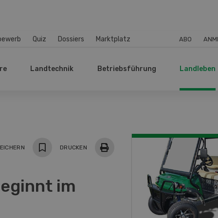
bewerb
Quiz
Dossiers
Marktplatz
ABO
ANM
re
Landtechnik
Betriebsführung
Landleben
EICHERN
DRUCKEN
beginnt im