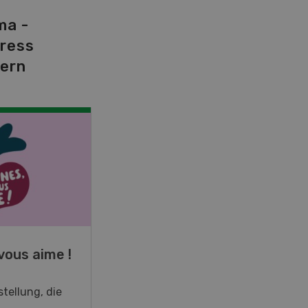
ma -
tress
dern
NOV
JAN
19
-
28
vous aime !
Fachkurs Aquakultur
tellung, die
Sind Sie in der Fischzucht tätig