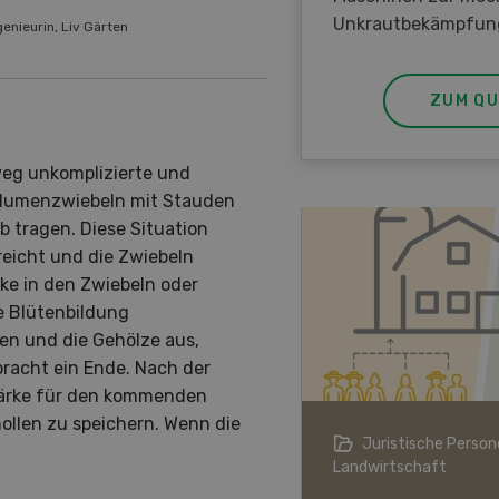
Unkrautbekämpfun
nieurin, Liv Gärten
ZUM QU
weg unkomplizierte und
 Blumenzwiebeln mit Stauden
b tragen. Diese Situation
reicht und die Zwiebeln
ke in den Zwiebeln oder
e Blütenbildung
en und die Gehölze aus,
racht ein Ende. Nach der
tärke für den kommenden
ollen zu speichern. Wenn die
ndwirtschaft im Klimawandel
Juristische Persone
Landwirtschaft