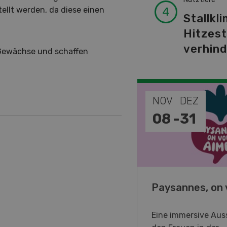
tellt werden, da diese einen
Stallkli
Hitzes
verhin
 Gewächse und schaffen
EP
NOV
DEZ
-
11
08
-
31
o Days 2026
Paysannes, on 
eller Forstmaschinen laden
Eine immersive Auss