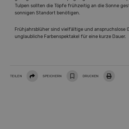
Tulpen sollten die Töpfe frühzeitig an die Sonne ges
sonnigen Standort benötigen.
Frühjahrsblüher sind vielfältige und anspruchslose
unglaubliche Farbenspektakel für eine kurze Dauer.
S
10
Teilen
TEILEN
SPEICHERN
DRUCKEN
Dem
Die K