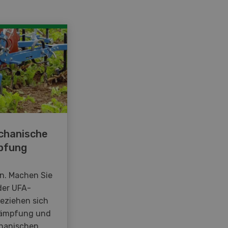
chanische
pfung
en. Machen Sie
der UFA-
beziehen sich
kämpfung und
hanischen