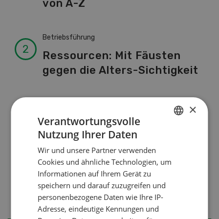
von A-Z
Betriebsführung
Ressourcen: Mit Fäusten
gegen die Alters-Sichtigkeit
Pflanzenbau
×
Verantwortungsvolle
Raufutter aus dem Sack
Nutzung Ihrer Daten
GERMAN
Wir und unsere Partner verwenden
FRENCH
Nutztiere
Cookies und ähnliche Technologien, um
Stallklima - Hitzestress
Informationen auf Ihrem Gerät zu
speichern und darauf zuzugreifen und
verhindern
personenbezogene Daten wie Ihre IP-
Adresse, eindeutige Kennungen und