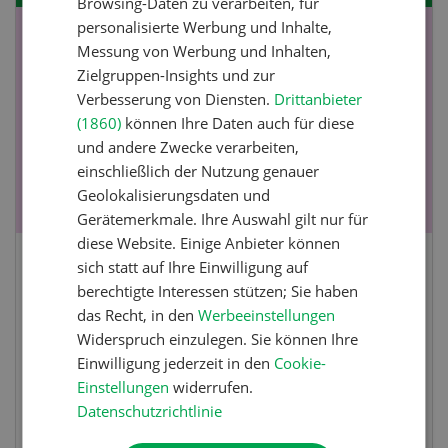
Browsing-Daten zu verarbeiten, für
personalisierte Werbung und Inhalte,
NOV
JAN
Messung von Werbung und Inhalten,
19
-
28
Zielgruppen-Insights und zur
Verbesserung von Diensten.
Drittanbieter
(1860)
können Ihre Daten auch für diese
und andere Zwecke verarbeiten,
einschließlich der Nutzung genauer
Geolokalisierungsdaten und
Gerätemerkmale. Ihre Auswahl gilt nur für
diese Website. Einige Anbieter können
sich statt auf Ihre Einwilligung auf
Fachkurs Aquakultur
berechtigte Interessen stützen; Sie haben
das Recht, in den
Werbeeinstellungen
Sind Sie in der Fischzucht tätig oder
Widerspruch einzulegen. Sie können Ihre
interessieren Sie sich für das Thema? In
Einwilligung jederzeit in den
Cookie-
diesem Fall ist unser FBA-Weiterbildungskurs
Einstellungen
widerrufen.
die perfekte Wahl für Sie. Der Abschluss lässt
Datenschutzrichtlinie
sich mit einem Praktikum zum fachbezogenen,