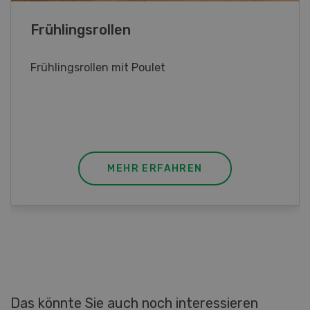
Poulet mit Spinat-Dörrtomaten-
Rahmsauce
Poulet mit Spinat-Dörrtomaten-Rahmsauce
(Gut zu wissen: Bandnudeln mit etwas
geschmolzener Butter und Pfeffer verfeinern).
MEHR ERFAHREN
Das könnte Sie auch noch interessieren